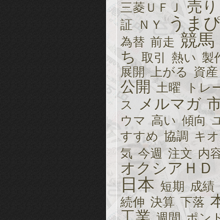
売り
三菱ＵＦＪ
うま
証
ＮＹ
競馬
為替
前走
ち
取引
熱い
製
展開
上がる
資産
公開
土曜
トレ
メルマガ
ス
ウマ
高い
傾向
すすめ
協調
キオ
気
今週
注文
内
オクシアＨＤ
日本
短期
成績
続伸
決算
下落
工業
週間
ポン