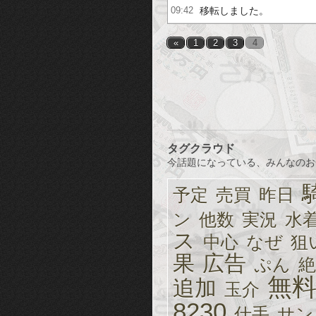
移転しました。
09:42
«
1
2
3
4
タグクラウド
今話題になっている、みんなのお
予定
売買
昨日
ン
他数
実況
水
ス
中心
なぜ
狙
果
広告
ぷん
絶
無
追加
玉介
8230
仕手
サン