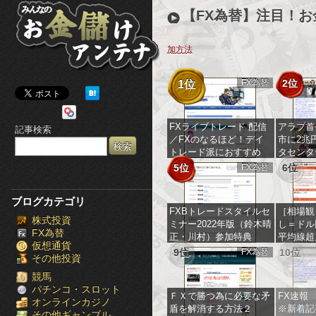
み
【FX為替】注目！
ん
加方法
な
FX為替
2位
1位
の
お
FXライブトレード 配信
アラブ首
記事検索
／FXのなるほど！デイ
市に2兆
金
トレード派におすすめ
タセンタ
シンプルな分析からのト
5位
FX為替
6位
儲
レード手法
け
ブログカテゴリ
FXBトレードスタイルセ
［相場観
株式投資
ア
ミナー2022年版（鈴木晴
し＝ドル
FX為替
正・川村）参加特典
平均線超
仮想通貨
ン
に要警戒
9位
FX為替
10位
その他投資
イント・
ーロ円掲
テ
競馬
パチンコ・スロット
ＦＸで勝つ為に必要な矛
FX速報
オンラインカジノ
ナ
盾を解消する方法２
※新着記
その他ギャンブル