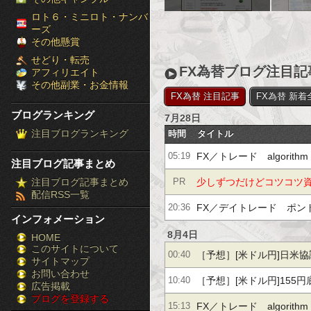
［ブ
ロト６・ミニロト・ナンバ
ーズ
ロ
その他懸賞
せどり・転売
グ
FX為替ブログ注目記
アフィリエイト
その他副業・お金情報
ラ
FX為替 注目記事
FX為替 新着
ブログランキング
7月28日
ン
注目ブログランキング
時間
タイトル
キ
FX／トレード algorithm 
05:19
注目ブログ記事まとめ
ン
(2026.7.28)
注目ブログ記事まとめ
少しずつだけどコツコツ
PR
配信RSS一覧
グ］-
公開！月利10％の投資手
FX／デイトレード ポンド
20:36
インフォメーション
株
strategy(2027.7.28)
8月4日
HOME
このサイトについて
FX
［予想］[米ドル円]日米協調
00:40
サイトマップ
競
お問い合わせ
ドル]買戻し一巡後再び / 
［予想］[米ドル円]155円底
10:40
広告掲載
ブログを登録する
馬
警戒から調整…他、今日
米ドル]上値の限界 / [カ
FX／トレード algorithm 
15:13