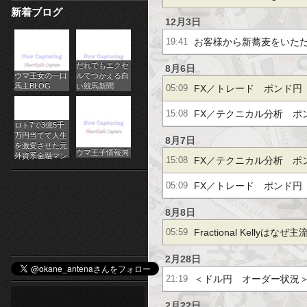
新着ブログ
パ
見通し
から調整ス…他、今日こ
(2026.8.4)
12月3日
チ
お客様から新蕎麦をいた
19:41
通し
だれでもエクセ
ス
8月6日
ウマ王女の一口
ルでつかえる白
馬主BLOG
い競馬新聞
FX／トレード ポンド円 
05:09
ロ
strategy(2026.8.6)
FX／テクニカル分析 
15:08
オ
ロト7で3億5千
万円当てて人生
LONDON-strategy(2026.8
8月7日
ン
を激変させた元
ウマ王子情報局
外資系金融マン
FX／テクニカル分析 
15:08
ラ
LONDON-strategy(2026.8
FX／トレード ポンド円 
05:09
イ
strategy(2026.8.7)
8月8日
ン
Fractional Kellyは
05:59
カ
Kellyを避けるべき理由
2月28日
ジ
＜ドル円 オーダー状況
21:19
ノ
2月22日