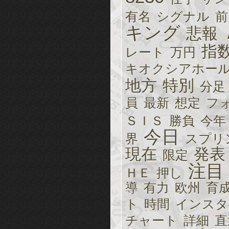
有名
シグナル
前
キング
悲報
指
レート
万円
キオクシアホー
地方
特別
分足
員
最新
想定
フ
ＳＩＳ
勝負
今年
今日
界
スプリ
現在
発表
限定
注目
ＨＥ
押し
導
有力
欧州
育
ト
時間
インスタ
チャート
詳細
直