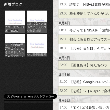
新着ブログ
謎勢力「NISAは政府が
13:00
パ
しません」
ための罠なんだぁ！」←
税金滞納してたんやがつ
23:00
チ
さえ」されて笑えん
8月4日
だれでもエクセ
ス
ウマ王女の一口
ルでつかえる白
今からでもNISAを「国
08:00
馬主BLOG
い競馬新聞
ロ
遇」とかにしたら円高に
都会にあるロピアってス
15:00
オ
ロト7で3億5千
の？
い物カート借りるのに「1
【悲報】薬剤師、今年か
18:00
万円当てて人生
ン
を激変させた元
ウマ王子情報局
外資系金融マン
した
る模様ｗｗｗｗｗ
8月5日
ラ
【画像あり】俺たちのラ
22:00
イ
安い！
8月6日
ン
【悲報】Googleのエンジ
21:00
カ
つまらなくなった」
【悲報】ワイのせいで会
22:00
ジ
「3人」もいたことが発覚
8月8日
「宝くじの1番賢い買い方
ノ
17:00