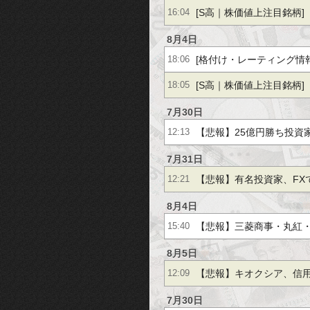
[S高｜株価値上注目銘柄]
16:04
Ｄ,ＲＹＯＤＥＮ,スマレジ
パナＨＤ,キオクシア,ニッ
8月4日
ブスＨＤ
[格付け・レーティング情報
18:06
田製作所,日華化学,沖縄電
住友ベ,テルモ,大塚商会,
[S高｜株価値上注目銘柄]
18:05
電機,エスビー食品,日伝,
ルガノ,竹内製作所,山洋電
ン,ＴｅｒｒａＤｒｏｎｅ,
7月30日
社,ＱＰＳ,クラシル,レイ
【悲報】25億円勝ち投資家
12:13
こ,アシックス,三菱ＵＦＪ
算,ヤマハ発動機,パワーエ
ンタルランド,日本ライフラ
バで爆損へｗｗｗ
7月31日
住友重機械工業,レーザーテ
Ｔ,日本化学工業,ＮＧＫ,
【悲報】有名投資家、FX
12:21
シークス,アイカ工業,大塚
東京エレクトロン,建設技術
て吐き出しました」
8月4日
本信号,Ａ＆Ｄホロン,カワ
豊田合成,三菱鉛筆,石原ケ
【悲報】三菱商事・丸紅
15:40
ＩＣＯ,商船三井,日清食Ｈ
Ｇ,京セ
なのになぜか売られるｗ
8月5日
ＩＮＥヤフー,寿スピリッ
【悲報】キオクシア、信用
12:09
ｗｗｗ倍率22.6倍へ
7月30日