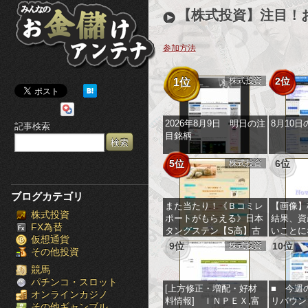
み
【株式投資】注目！
ん
参加方法
な
株式投資
2位
1位
の
お
2026年8月9日 明日の注
8月10
記事検索
目銘柄
金
5位
株式投資
6位
儲
け
ブログカテゴリ
また当たり！《Ｂコミレ
【画像】
株式投資
ア
ポートがもらえる》日本
結果、資
FX為替
タングステン【S高】古
いことに
仮想通貨
ン
野電気【＋２８％】他
9位
株式投資
10位
その他投資
テ
競馬
パチンコ・スロット
[上方修正・増配・好材
■ 今週
オンラインカジノ
ナ
料情報] ＩＮＰＥＸ,富
リバウン
その他ギャンブル