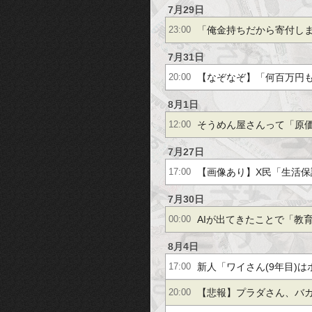
ぎへん？
7月29日
「俺金持ちだから寄付し
23:00
ういう奴が全然いない理
7月31日
【なぞなぞ】「何百万円
20:00
たのに、その人は警察に
8月1日
そうめん屋さんって「原
12:00
た。」←なぜでしょう？
いなもんだからクッソ儲
7月27日
【画像あり】X民「生活保
17:00
手取り月18万で働いてる
7月30日
AIが出てきたことで「教
00:00
いなく崩壊するよな？
8月4日
新人「ワイさん(9年目)は
17:00
基本給あるでしょｗ」ワ
【悲報】プラダさん、バ
20:00