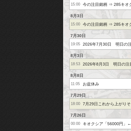
今の注目銘柄 ⇒ 285キオク
15:00
フバンＧ 他（7月30日14
8月3日
今の注目銘柄 ⇒ 285キオク
15:00
グ
フバンＧ 他（8月3日14
7月30日
2026年7月30日 明日の
19:05
8月3日
2026年8月3日 明日の
18:53
8月8日
お盆休み
11:05
7月29日
7月29日これから上がり
18:00
7月26日
キオクシア「56000円」
00:00