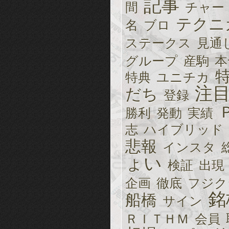
記事
間
チャー
テクニ
名
ブロ
ステークス
見通
グループ
産駒
本
特典
ユニチカ
注
だち
登録
勝利
発動
実績
志
ハイブリッド
悲報
インスタ
ょい
検証
出現
企画
徹底
フジク
銘
船橋
サイン
ＲＩＴＨＭ
会員