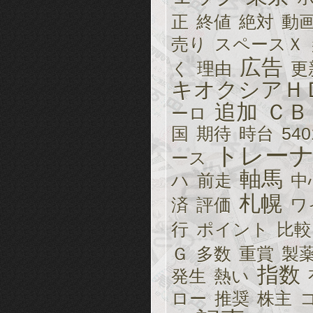
正
終値
絶対
動
売り
スペースＸ
広告
く
理由
更
キオクシアＨ
追加
ＣＢ
ーロ
国
期待
時台
540
トレー
ース
軸馬
ハ
前走
中
札幌
済
評価
ワ
行
ポイント
比較
Ｇ
多数
重賞
製
指数
発生
熱い
ロー
推奨
株主