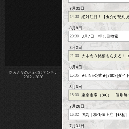
etc-
ｗ
7月31日
絶対注目！【玉介が絶対
14:30
野電気【２桁上昇】サン
8月8日
8月7日 押し目検索
20:30
ＪＳＨ【＋４１％】
8月2日
大本命３銘柄もらえる！ユ
21:00
３％】三井松島【＋７６％
8月4日
© みんなのお金儲けアンテナ
★LINE公式★[7609]ダ
15:35
【２．２倍】他
2012 - 2026
５％】[4755]楽天グル
8月6日
東京市場（8/6） 個別
18:00
チームで勝負！
7月28日
[S高｜株価値上注目銘柄]
16:02
ルパーク,ＳＨＩＦＴ,さく
7月31日