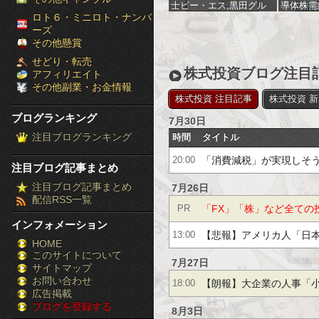
士ピー・エス,黒田グル
導体株需
［ブ
ロト６・ミニロト・ナンバ
ープ,内外テック,ネクス
ーズ
トジェン,大阪ソーダ,第
ロ
その他懸賞
一稀元素化学工業,高圧
ガス工業,戸田工業,三和
せどり・転売
グ
油化工業,三菱瓦斯化学,
株式投資ブログ注目
アフィリエイト
新日本理化,科研製薬,テ
その他副業・お金情報
ラ
ルモ,Ｗａｑｏｏ,ノリタ
株式投資 注目記事
株式投資 
ケ,マイポックス,三ッ星,
ブログランキング
7月30日
ウィルグループ,リクル
ン
ート,ナガオカ,平田機工,
注目ブログランキング
時間
タイトル
オーイズミ,サンデン,電
キ
気興業,大同信号,日本電
「消費減税」が実現しそ
20:00
注目ブログ記事まとめ
波工業,日本電子材料,シ
ン
スメックス,松田産業
盛り上がってない理由ｗ
注目ブログ記事まとめ
7月26日
配信RSS一覧
グ］-
「FX」「株」など全ての
PR
インフォメーション
株
方のみ必見！投資の失敗
【悲報】アメリカ人「日
13:00
HOME
このサイトについて
FX
ましょう！
長時間労働を自慢してる
7月27日
サイトマップ
競
お問い合わせ
【朗報】大企業の人事「
18:00
広告掲載
ブログを登録する
馬
験のある奴は逃げ癖がつ
8月3日