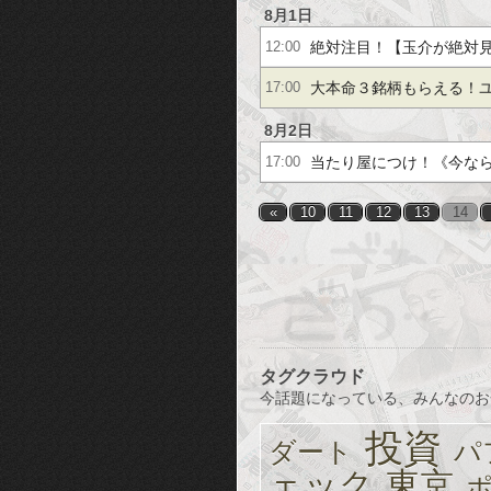
トもらえる》古野電気【
8月1日
絶対注目！【玉介が絶対
12:00
グアーク【＋４５％】
野電気【２桁上昇】サン
大本命３銘柄もらえる！ユ
17:00
ＪＳＨ【＋４１％】
３％】三井松島【＋７６％
8月2日
当たり屋につけ！《今な
17:00
【２．２倍】他
レポートがもらえる》古
«
10
11
12
13
14
５％】イワキ【２．１倍
タグクラウド
今話題になっている、みんなのお
投資
ダート
パ
ェック
東京