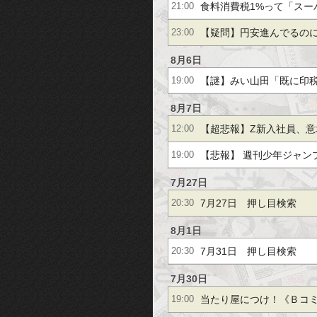
っても「1/3」しか買えず
食料消費税1%って「スー
21:00
応」で大変なことになら
【疑問】円安進んでるの
23:00
げ」をしない理由ｗｗｗ
8月6日
【謎】みい山田「既に印税
19:00
す」←こいつがネットの
8月7日
【超悲報】Z新入社員、意
12:00
なる理由
員旅行」の計画をやらな
【悲報】 週刊少年ジャン
19:00
部数653万部から急降下で
7月27日
7月27日 押し目検索
20:30
部」を割ってしまうｗｗ
8月1日
7月31日 押し目検索
20:30
7月30日
当たり屋につけ！《Ｂコ
19:00