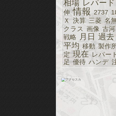
相場
レパード
情報
伸
2737
1
Ｘ
決算
三菱
名
クラス
画像
古河
月日
過去
戦略
平均
移動
製作
現在
定
レパー
足
優待
ハンデ