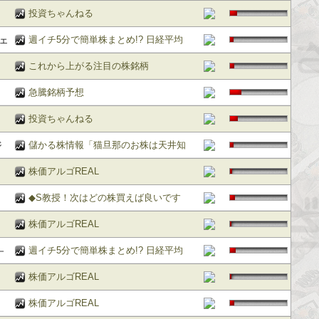
らず」
投資ちゃんねる
ェ
週イチ5分で簡単株まとめ!? 日経平均
(先物)＆NYダウ 3ヶ月先行短期長期予
これから上がる注目の株銘柄
想チャート
急騰銘柄予想
投資ちゃんねる
ジ
儲かる株情報「猫旦那のお株は天井知
らず」
株価アルゴREAL
◆S教授！次はどの株買えば良いです
か！？◆
株価アルゴREAL
－
週イチ5分で簡単株まとめ!? 日経平均
横
(先物)＆NYダウ 3ヶ月先行短期長期予
株価アルゴREAL
想チャート
株価アルゴREAL