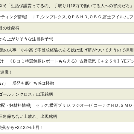
１％】
X民「生活保護貰ってるの、 手取り月18万で働いてる人への冒涜だろ」
ーティング情報] ＪＴ,シンプレクス,ＱＰＳＨＤ,ＯＢＣ,富士フイルム,フ
ンナムＨＤ,住友商,サンリオ,セブン銀,みずほＦＧ,四国電
注目の株銘柄
れから上がりそうな注目株予想
業の人事「小中高で不登校経験のある奴は逃げ癖がついてえうので採用
け！《Ｂコミ特選銘柄レポートもらえる》古野電気【＋２５％】YEデ
％】他
1連騰！
/27） 反発も底打ち感は軽微
の「ゴールデンクロス」出現銘柄
増配・好材料情報] セラク,横河ブリジ,フジオーゼ,コーテクＨＤ,ＧＭＯ
ア,ＳＢＩＧＡＭ,キヤノン,コニシ,エプコ,円谷フィＨＤ,シンプレクス,
の「三角保ち合い上放れ」出現銘柄
松ウオール,神奈交,マクニカＨＤ,ダイトーケミ,ナガワ
落から+22.22%上昇！