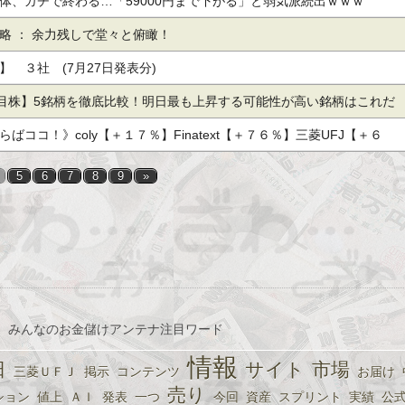
体、ガチで終わる…「59000円まで下がる」と弱気派続出ｗｗｗ
略 ： 余力残しで堂々と俯瞰！
】 ３社 (7月27日発表分)
注目株】5銘柄を徹底比較！明日最も上昇する可能性が高い銘柄はこれだ
・日立・キオクシア】
ばココ！》coly【＋１７％】Finatext【＋７６％】三菱UFJ【＋６
5
6
7
8
9
»
、みんなのお金儲けアンテナ注目ワード
情報
日
サイト
市場
三菱ＵＦＪ
掲示
コンテンツ
お届け
売り
ション
値上
ＡＩ
発表
一つ
今回
資産
スプリント
実績
公