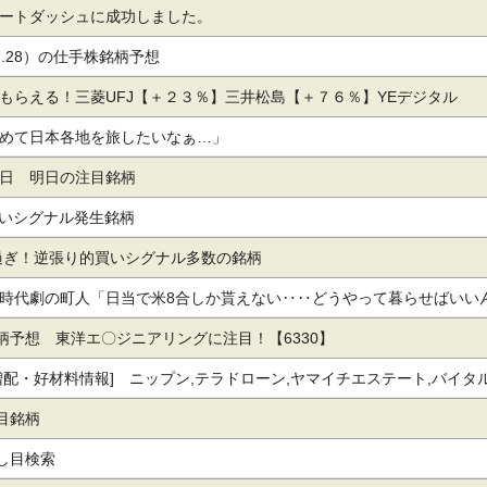
ートダッシュに成功しました。
.7.28）の仕手株銘柄予想
もらえる！三菱UFJ【＋２３％】三井松島【＋７６％】YEデジタル
他
めて日本各地を旅したいなぁ…」
27日 明日の注目銘柄
Iの買いシグナル発生銘柄
られ過ぎ！逆張り的買いシグナル多数の銘柄
時代劇の町人「日当で米8合しか貰えない‥‥どうやって暮らせばいい
銘柄予想 東洋エ〇ジニアリングに注目！【6330】
増配・好材料情報] ニップン,テラドローン,ヤマイチエステート,バイタ
,アゼアス,ジグザグ,ソフトウェア・サービス,ＴＨＥＷＨＹＨＯＷＤＯ,
注目銘柄
,シンプレクス,Ｐｈｏｔｏｓｙｎｔｈ,インフキュリオン,ラクオリア創薬
押し目検索