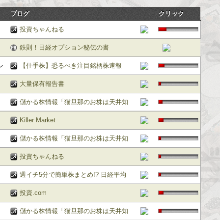
ブログ
クリック
投資ちゃんねる
鉄則！日経オプション秘伝の書
ン
【仕手株】恐るべき注目銘柄株速報
大量保有報告書
儲かる株情報「猫旦那のお株は天井知
らず」
Killer Market
儲かる株情報「猫旦那のお株は天井知
らず」
投資ちゃんねる
週イチ5分で簡単株まとめ!? 日経平均
(先物)＆NYダウ 3ヶ月先行短期長期予
投資.com
想チャート
】
儲かる株情報「猫旦那のお株は天井知