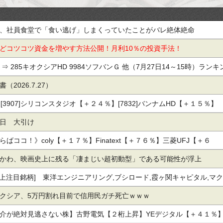
栗田工業,ダイフク,日本
金銭機械,ブラザー工業,
湖北工業,能美防災,レー
ザーテック,浜松ホトニ
、社員食堂で「食い逃げ」しまくっていたことがバレ絶体絶命
クス,第一興商,島津製作
所,ニコン,フルヤ金属,
どコツコツ資金を増やす方法公開！月利10％の投資手法！
⇒ 285キオクシアHD 9984ソフバンＧ 他（7月27日14～15時）ランキ
2026.7.27）
★[3907]シリコンスタジオ【＋２４％】[7832]バンナムHD【＋１５％】
27日 大引け
ばココ！》coly【＋１７％】Finatext【＋７６％】三菱UFJ【＋６
かわ、映画史上に残る「凄まじい超初動型」である可能性が浮上
値上注目銘柄] 東洋エンジニアリング,ブシロード,霞ヶ関キャピタル,マク
イボウズ,ＴＩＳＩ,ＧＭＯ－ＰＧ,四国電力,内田洋行,アミューズ,ほくほく
クシア、5万円割れ目前で信用民ガチ死亡ｗｗｗ
ス,藤田観光,三洋貿易,Ｄｅｆコン,サクシード,ジェイフロンティア
介が絶対見逃さない株】古野電気【２桁上昇】YEデジタル【＋４１％