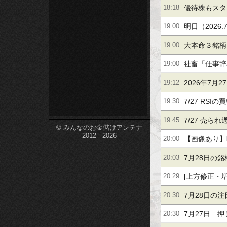
優待株もスタ
18:18
etc-
明日（2026
19:00
大本命３銘柄
19:00
【２．２倍】
社畜「仕事辞
19:00
2026年7月
19:12
7/27 RS
19:30
7/27 売
19:45
© みんなのお金儲けアンテナ
2012 - 2026
【画像あり】
20:00
だよ‥‥」
7月28日の
20:03
[上方修正・
20:29
ケーエスケー
7月28日の
20:30
クストジェン
7月27日 
20:30