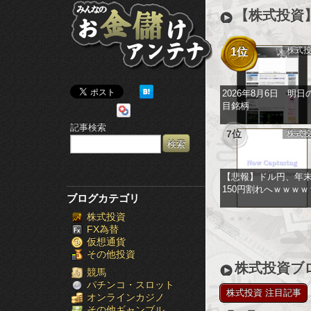
み
【株式投資
ん
株式
1位
な
の
2026年8月6日 明日
目銘柄
お
記事検索
7位
株式
金
儲
【悲報】ドル円、年
150円割れへｗｗｗｗ
け
ブログカテゴリ
株式投資
ア
FX為替
仮想通貨
ン
その他投資
株式投資ブ
テ
競馬
パチンコ・スロット
株式投資 注目記事
オンラインカジノ
ナ
その他ギャンブル