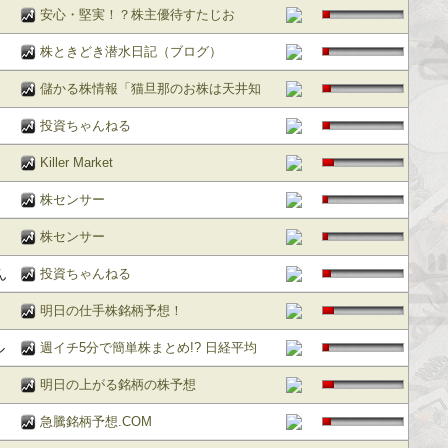
安心・堅実！？株主優待すたじお
株ときどき潜水日記（ブログ）
儲かる株情報「猫旦那のお株は天井知
らず」
投資ちゃんねる
Killer Market
株センサー
株センサー
ん
投資ちゃんねる
明日の仕手株銘柄予想！
ル
週イチ5分で簡単株まとめ!? 日経平均
ネ
(先物)＆NYダウ 3ヶ月先行短期長期予
明日の上がる銘柄の株予想
,
想チャート
急騰銘柄予想.COM