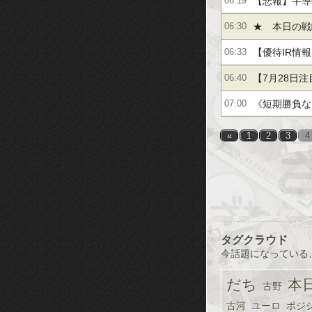
【悲報】半導
06:19
★ 本日の戦
06:30
【優待IR情報
06:33
【7月28日
06:40
【三菱UFJ
《短期勝負なら
07:00
３％】他
«
1
2
3
4
タグクラウド
今話題になっている
だち
本
古野
古河
ユーロ
ポジ