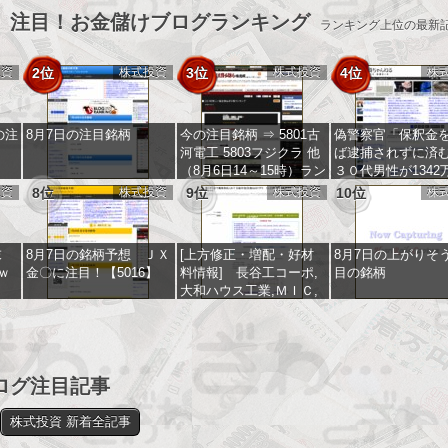
】注目！お金儲けブログランキング
ランキング上位の最新
投資
2位
株式投資
3位
株式投資
4位
株
の注
8月7日の注目銘柄
今の注目銘柄 ⇒ 5801古
偽警察官「保釈金
河電工 5803フジクラ 他
ば逮捕されずに済
（8月6日14～15時）ラン
３０代男性が1342
キング
まし取られる
投資
8位
株式投資
9位
株式投資
10位
株
末
8月7日の銘柄予想 ＪＸ
[上方修正・増配・好材
8月7日の上がりそ
ｗ
金〇に注目！【5016】
料情報] 長谷工コーポ,
目の銘柄
大和ハウス工業,ＭＩＣ,
サンコーテクノ,中越パ
ルプ工業,レゾナック,ダ
イキョーニシカワ,セプ
テーニ,ＪＸ金属,コスモ
エネルギ,フコク,ヨドコ
ログ注目記事
ウ,三菱マテリアル,しず
おかフィナンシャルグル
株式投資 新着全記事
ープ,楽天銀行,ニッパツ,