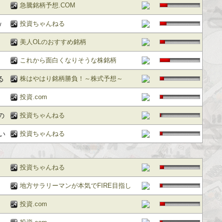
急騰銘柄予想.COM
ｗ
投資ちゃんねる
美人OLのおすすめ銘柄
これから面白くなりそうな株銘柄
る
株はやはり銘柄勝負！～株式予想～
投資.com
の
投資ちゃんねる
い
投資ちゃんねる
投資ちゃんねる
地方サラリーマンが本気でFIRE目指し
てみた
投資.com