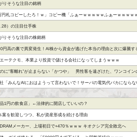
マ,コニシ,リプロセル,日本通信
上がりそうな注目の銘柄
)「一万円札コピーしたろ！ｗ」コピー機「ふぁーｗｗｗｗｗふぁーｗｗｗｗ
ｗｗ」
.7.28）の注目仕手株
上がりそうな注目の株銘柄
20円高の裏で異変発生！AI株から資金が逃げた本当の理由と次に爆騰す
エーテクモ、本業より投資で儲ける会社になってしまうｗｗｗ
のに“客離れ”が止まらない「かつや」 男性客を遠ざけた、ワンコイン
会社「みんなAIにおはようって言わないで！サーバの電気代バカにならな
品1円の飲食店」←法律的に開店していいの？
％案を歓迎しつつ、私が資産形成を続ける理由
DRAMメーカー、上場初日で+470％ｗｗｗ キオクシア完全敗北へ