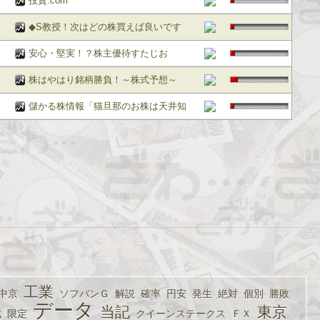
投資.com
◆S教授！次はどの株買えば良いです
か！？◆
安心・堅実！？株主優待すたじお
株はやはり銘柄勝負！～株式予想～
儲かる株情報「猫旦那のお株は天井知
らず」
工業
中京
ソフバンＧ
解説
確率
円安
発生
絶対
個別
勝敗
データ
当記
東京
式
限定
クイーンステークス
ＦＸ