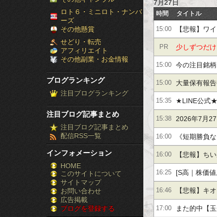
7月27日
［ブ
ロト６・ミニロト・ナンバ
時間
タイトル
ーズ
ロ
その他懸賞
【悲報】ワイ
15:00
せどり・転売
グ
少しずつだけ
PR
アフィリエイト
その他副業・お金情報
ラ
今の注目銘柄 
15:00
ブログランキング
グ
ン
大量保有報告書（
15:00
注目ブログランキング
★LINE公式
キ
15:35
注目ブログ記事まとめ
2026年7月
15:38
ン
注目ブログ記事まとめ
配信RSS一覧
《短期勝負なら
16:00
グ］-
インフォメーション
３％】他
【悲報】ちい
16:00
株
HOME
[S高｜株価
16:25
このサイトについて
FX
サイトマップ
ニカＨＤ,サ
競
【悲報】キオ
お問い合わせ
16:46
広告掲載
ＦＧ,ニチア
ブログを登録する
また的中【玉
馬
17:00