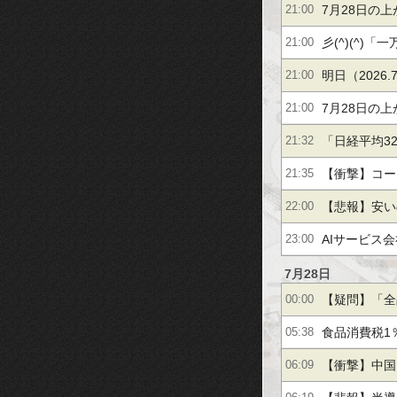
ステラファー
7月28日の
21:00
彡(^)(^
21:00
ふぁーｗｗｗ
明日（2026
21:00
7月28日の
21:00
「日経平均3
21:32
セクター」
【衝撃】コー
21:35
【悲報】安い
22:00
壁とは？
AIサービス
23:00
の！」
7月28日
【疑問】「全
00:00
食品消費税1
05:38
【衝撃】中国
06:09