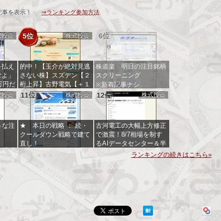
記事を表示！
⇒ランキング参加方法
式投資
5位
株式投資
6位
を払え
的中！【玉介が絶対見逃
株道楽 明日の注目銘柄
むよ」
さない株】スズデン【２
スクリーニング
万円だ
桁上昇】古野電気【＋１
※新着記事ナシ
２％】ＧＯ【＋４４％】
式投資
11位
株式投資
12位
株式投資
うな注
★ 本日の戦略 ： 続・
古河電工の大幅上方修正
クールダウン戦略で建て
で激震！8/7相場を制す
直し！
るAIデータセンター＆半
導体本命株
ランキングの続きはこちら»