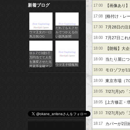
新着ブログ
ＪＳＨ【＋４
【画像あり】
17:00
パ
[格付け・レ
17:08
チ
ローテク,バ
7月28日の
17:30
だれでもエクセ
ス
ウマ王女の一口
ルでつかえる白
馬主BLOG
い競馬新聞
7月27日こ
18:00
ロ
【朗報】大企
18:00
オ
ロト7で3億5千
万円当てて人生
しません」
当たり屋につ
18:00
ン
を激変させた元
ウマ王子情報局
外資系金融マン
タル【＋８５
モロゾフが1
18:00
ラ
東京市場（7
18:00
イ
7/27(月)
18:05
ン
[上方修正・
18:05
カ
ＦＨ,イマジニ
7/27(月)
18:10
ジ
河ブＨＤ,小
カバーが2日続
18:17
ノ