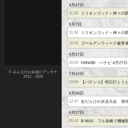
4月27日
etc-
ミリオンゴッド～神々の凱
11:25
5月7日
ミリオンゴッド～神々の凱
11:30
ゴールデンウィーク被害
10:05
4月27日
HANABI ハナビ 4月27
10:43
© みんなのお金儲けアンテナ
7月12日
2012 - 2026
【パチンコ】明日打とう
18:00
MAXとミドルどっちがい
5月28日
女だらけの水泳大会 潜
12:47
プ・ボーダーライン
5月27日
B-MAX フル攻略で機械
05:43