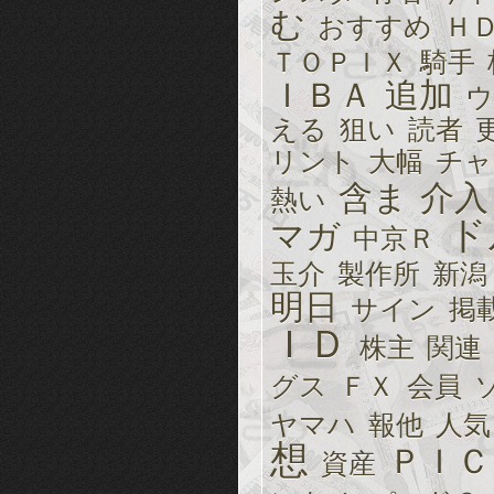
む
おすすめ
Ｈ
ＴＯＰＩＸ
騎手
ＩＢＡ
追加
ウ
える
狙い
読者
リント
大幅
チャ
含ま
介入
熱い
ド
マガ
中京Ｒ
玉介
製作所
新潟
明日
サイン
掲
ＩＤ
株主
関連
グス
ＦＸ
会員
ヤマハ
報他
人気
想
ＰＩＣ
資産