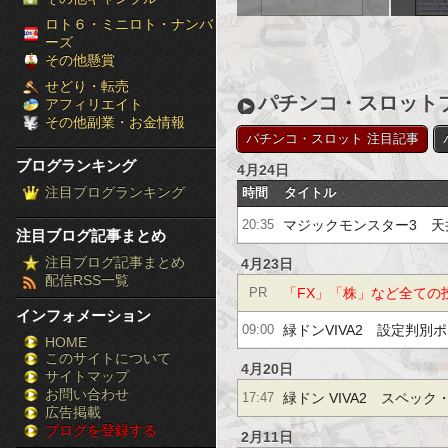
［ブ
ロト６・ミニロト・ナンバ
ーズ
ロ
その他懸賞
せどり・転売
グ
パチンコ・スロット
アフィリエイト
その他副業・お金情報
ラ
パチンコ・スロット 注目記事
ブログランキング
4月24日
ン
注目ブログランキング
時間
タイトル
キ
マジックモンスター3 天
20:35
注目ブログ記事まとめ
ン
と解析・実戦動画
注目ブログ記事まとめ
4月23日
配信RSS一覧
グ］-
「FX」「株」など全ての
PR
インフォメーション
株
方のみ必見！投資の失敗
緑ドンVIVA2 設定判別
09:00
HOME
このサイトについて
FX
ましょう！
4月20日
サイトマップ
競
お問い合わせ
緑ドン VIVA2 スペッ
17:47
広告掲載
ブログを登録する
馬
ム数と恩恵は！?
2月11日