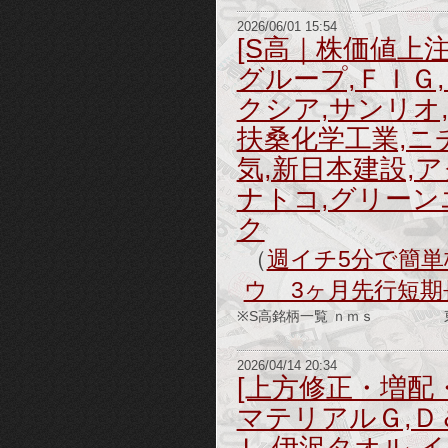
2026/06/01 15:54
[S高｜株価値上
グループ,ＦＩＧ
クシア,サンリオ
扶桑化学工業,ニ
気,新日本建設,
ナトコ,グリーン
ク
（
週イチ5分で簡単株
ウ 3ヶ月先行短期
※S高銘柄一覧 ｎｍｓ 東証Ｓ
2026/04/14 20:34
[上方修正・増配
マテリアルＧ,Ｄ
Ｌ,伊沢タオル,