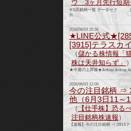
ウ 3ヶ月先行短期
※S高銘柄一覧 データセク
外…
2026/06/03 15:35
★LINE公式★[
[3915]テラス
（
儲かる株情報「
株は天井知らず」
★今週の上昇株★&nbsp;&nbs
2026/06/03 12:00
今の注目銘柄 ⇒ 
他（6月3日11～
（
【仕手株】恐る
注目銘柄株速報
）
【速報】今の注目銘柄 ⇒ 3915テ