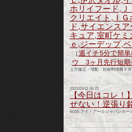
ホリイフード,Ｊ
クリエイト,ＩＧ
ド,サイエンスア
キュア,室町ケミ
ｅ,ジーデップ,
（
週イチ5分で簡単株
ウ 3ヶ月先行短期
上方修正・増配・好材料情報ＶＲ
…
2021/03/11 06:21
【今日はコレ！】
せない！逆張り
6035 アイ・アールジャパンホールデ