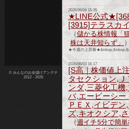
etc-
2026/06/04 15:35
★LINE公式★[
[3915]テラス
（
儲かる株情報「
株は天井知らず」
★今週の上昇株★&nbsp;&nbs
2026/06/03 16:17
[S高｜株価値上
© みんなのお金儲けアンテナ
タセクション,Ｊ
2012 - 2026
ンダ,三菱化工機
バ,エービーシー
ＰＥＸ,イビデン
ズ,キオクシア,
（
週イチ5分で簡単株