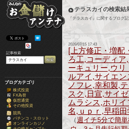
み
テラスカイの検索結
ん
『テラスカイ』に関するブログ記
な
の
2026/07/15 17:43
お
[上方修正・増配
記事検索
ろ工,コーディア
金
ーキュリー,ウリ
儲
ルアイ,サイエン
け
ブログカテゴリ
ノフレ,幸和製,
株式投資
ア
スク,日宣,サイゼ
FX為替
仮想通貨
ムラシス,ホリイ
ン
その他投資
名,ｕｐｒ,早稲田
テ
競馬
パチンコ・スロット
（
週イチ5分で簡単株
オンラインカジノ
ナ
ウ 3ヶ月先行短期
その他ギャンブル