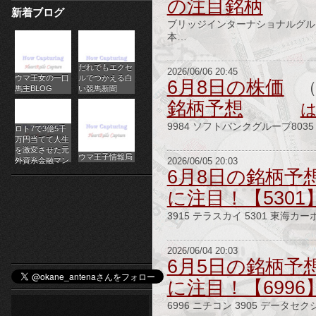
の注目銘柄
新着ブログ
パ
ブリッジインターナショナルグルー
本…
チ
だれでもエクセ
ス
2026/06/06 20:45
ウマ王女の一口
ルでつかえる白
6月8日の株価
馬主BLOG
い競馬新聞
ロ
銘柄予想
オ
9984 ソフトバンクグループ803
ロト7で3億5千
万円当てて人生
ン
を激変させた元
ウマ王子情報局
外資系金融マン
2026/06/05 20:03
6月8日の銘柄予
ラ
に注目！【5301
イ
3915 テラスカイ 5301 東海カー
ン
2026/06/04 20:03
カ
6月5日の銘柄予
に注目！【6996
ジ
6996 ニチコン 3905 データセク
ノ