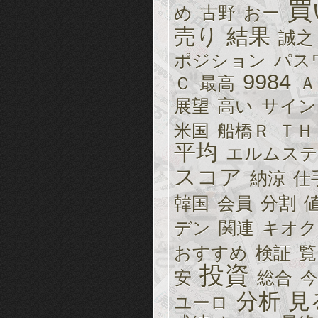
買
め
古野
おー
売り
結果
誠之
ポジション
パス
9984
Ｃ
最高
Ａ
展望
高い
サイン
米国
船橋Ｒ
ＴＨ
平均
エルムステ
スコア
納涼
仕
韓国
会員
分割
デン
関連
キオク
おすすめ
検証
覧
投資
安
総合
今
分析
見
ユーロ