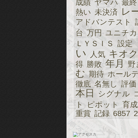
成績
ヤマハ
最終
レ
熱い
未決済
アドバンテスト
台
万円
ユニチカ
ＬＹＳＩＳ
設定
い
キオク
人気
年月
得
勝敗
野
む
期待
ホール
徹底
名無し
評価
本日
シグナル
ト
ピポット
育成
重賞
記録
6857
2