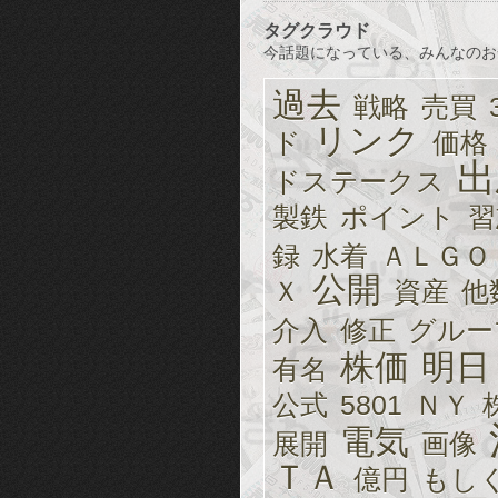
タグクラウド
今話題になっている、みんなのお
過去
戦略
売買
リンク
ド
価格
出
ドステークス
製鉄
ポイント
習
録
水着
ＡＬＧＯ
公開
Ｘ
資産
他
介入
修正
グルー
株価
明日
有名
公式
5801
ＮＹ
電気
展開
画像
ＴＡ
億円
もし