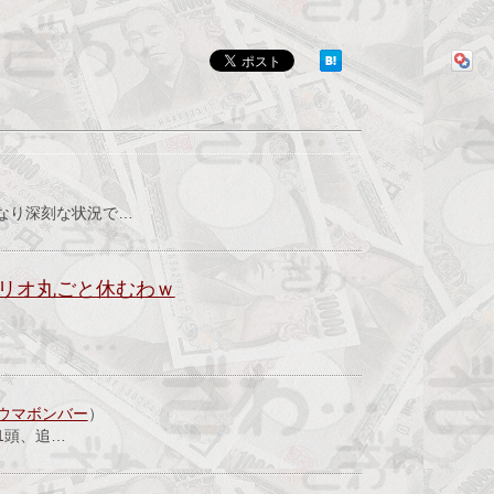
なり深刻な状況で…
リオ丸ごと休むわｗ
ウマボンバー
）
1頭、追…