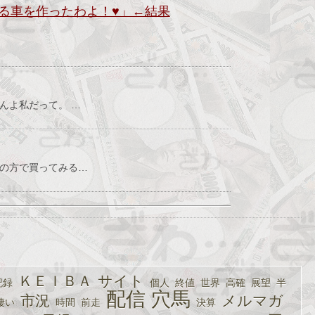
る車を作ったわよ！♥」←結果
んよ私だって。 …
上の方で買ってみる…
ＫＥＩＢＡ
サイト
記録
個人
終値
世界
高確
展望
半
配信
穴馬
市況
メルマガ
凄い
時間
前走
決算