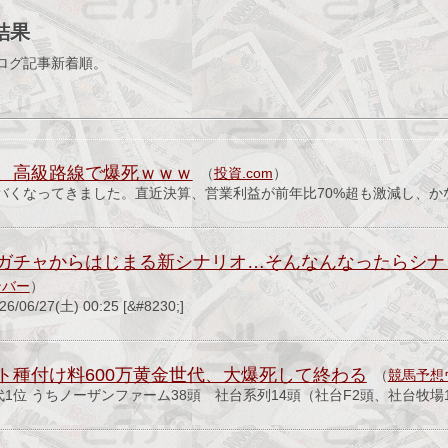
結果
ログ記事新着順。
、高級路線で爆死ｗｗｗ
（
投資.com
）
バくなってきました。直近決算、営業利益が前年比70%超も激減し、か
ガチャからはじまる新シナリオ…そんなんなったらシナ
ンバー
）
/27(土) 00:25 [&#8230;]
ト種付け料600万黄金世代、大爆死して終わる
（
競馬予想
代1位 うちノーザンファーム38頭 社台系列14頭（社台F2頭、社台牧場