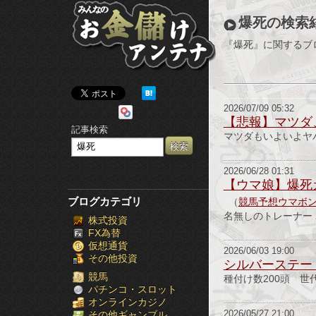
み
爆死の検索
ん
『爆死』に関するブ
な
の
2026/07/09 05:32
お
【悲報】マツダ
記事検索
マツダもいよいよヤ
金
儲
2026/06/28 01:31
【ウマ娘】爆死
け
ブログカテゴリ
（
競馬予想ウマボ
名無しのトレーナー 26/06
株式投資
ア
FX為替
仮想通貨
ン
2026/06/03 19:00
その他投資
シルバーステー
テ
競馬
種付け数200頭 世
パチンコ・スロット
オンラインカジノ
ナ
その他ギャンブル
2026/05/27 21:00