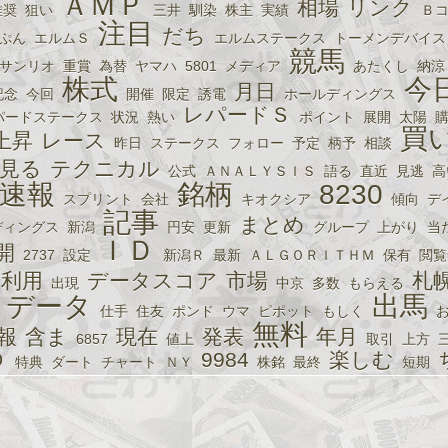
ＡＭＰ
相場
リンク
推奨
狙い
三井
馴染
株主
実績
Ｂ
注目
だち
ぷん
エルムＳ
エルムステークス
トーメンデバイス
競馬
サンリオ
重賞
為替
ヤマハ
5801
メディア
あたくし
納涼
株式
今
月日
記念
今回
開催
限定
誘電
ホールディングス
レパードＳ
パードステークス
状況
熱い
ポイント
展開
太陽
買
上昇
レース
昨日
ステークス
フォロー
予定
柄予
相談
見る
テクニカル
公式
ＡＮＡＬＹＳＩＳ
語る
直近
見逃
高
速報
銘柄
8230
スプリント
会社
キオクシア
傾向
デ
記事
まとめ
ディングス
新潟
円安
更新
グループ
上がり
当
ＩＤ
開
2737
設定
新潟Ｒ
最新
ＡＬＧＯＲＩＴＨＭ
保有
閲覧
利用
データスコア
市場
札
出現
中京
多数
もらえる
データ
出馬
仕手
住友
ポンド
ウマ
ピポット
もしく
無料
報
含ま
現在
発表
年月
6857
値上
取引
上方
Ｄ
9984
楽しむ
特典
ダート
チャート
ＮＹ
株銘
最終
短期