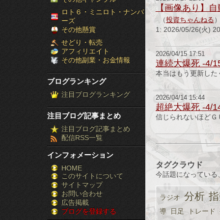
【画像あり】自
［ブ
ロト６・ミニロト・ナンバ
（
投資ちゃんねる
ーズ
ロ
その他懸賞
1: 2026/05/26(
せどり・転売
グ
アフィリエイト
2026/04/15 17:51
その他副業・お金情報
連続大爆死 -4/1
ラ
本当はもう更新した
ブログランキング
ン
注目ブログランキング
2026/04/14 15:44
キ
超絶大爆死 -4/1
注目ブログ記事まとめ
信じられないほどＧ
ン
注目ブログ記事まとめ
配信RSS一覧
グ］-
インフォメーション
株
タグクラウド
HOME
今話題になっている
このサイトについて
FX
サイトマップ
競
お問い合わせ
分析
指
ラジオ
広告掲載
ブログを登録する
導
日足
トレード
馬