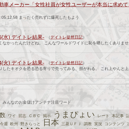
動車メーカー「女性社員が女性ユーザーが本当に求めて
）
火) 20:05:12.58 まったく売れずに爆死したもよう
5(水) デイトレ結果-
（
デイトレ徒然日記
）
くなかったんだけどね。 こんなワールドワイドに恥を晒したくありませ
4(火) デイトレ結果-
（
デイトレ徒然日記
）
Ｕしたキオクを恐る恐る寄りで売ってみる、担がれる。 これ上やんと
、みんなのお金儲けアンテナ注目ワード
うまぴょい
数
ワイ
習志
ＣＢＣ
掲示
レート
本記事
日本
今週
欧州
野きらっと
三菱ＵＦＪ
調教
実況
コンテンツ