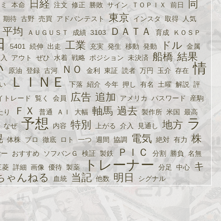
日経
同
コミ
本命
注文
修正
勝敗
サイン
ＴＯＰＩＸ
前日
東京
期待
古野
売買
アドバンテスト
インスタ
取得
人気
平均
ＤＡＴＡ
ＡＵＧＵＳＴ
成績
3103
育成
ＫＯＳＰ
日
工業
ドル
5401
続伸
出走
充実
発生
移動
発動
金属
船橋
結果
購入
アウト
ぜひ
水着
戦略
ポジション
未決済
い
情
ＮＯ
原油
登録
古河
金利
東証
読者
万円
玉介
存在
ＬＩＮＥ
い
下落
紹介
今年
押し
有名
土曜
解説
評
広告
追加
イトレード
覧く
会員
アメリカ
パスワード
産駒
ＦＸ
軸馬
過去
たり
普通
ＡＩ
大幅
製作所
米国
最高
予想
ラ
特別
地方
なぜ
内容
上がる
介入
見通し
幌
電気
株
体株
ブロ
徹底
ロト
一つ
週間
協調
絶対
有力
ＰＩＣ
おー
おすすめ
ソフバンＧ
検証
製鉄
分割
勝負
名無
トレーナー
キ
三菱
詳細
画像
優待
製薬
分足
中心
ちゃんねる
当記
明日
血統
他数
シグナル