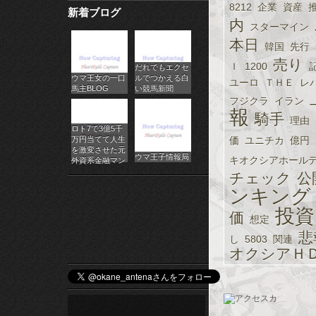
8212
企業
資産
新着ブログ
パ
内
スターマイン
チ
本日
韓国
先行
売り
Ｉ
1200
だれでもエクセ
ス
ウマ王女の一口
ルでつかえる白
ユーロ
ＴＨＥ
レ
馬主BLOG
い競馬新聞
ロ
フジクラ
イラン
報
騎手
理由
オ
ロト7で3億5千
万円当てて人生
価
ユニチカ
億円
ン
を激変させた元
ウマ王子情報局
キオクシアホール
外資系金融マン
ラ
チェック
公
ンキング
イ
投資
価
想定
ン
悲
し
5803
関連
オクシアＨ
カ
ジ
ノ