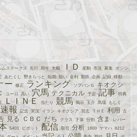
ＩＤ
ルムステークス
先行
周年
大幅
産駒
市況
募集
ポジシ
定
あたくし
野きらっと
短期
狙い
金利
製鉄
企画
記録
移動
ナー
ランキング
キオクシ
修正
ソフバンＧ
穴馬
記事
Ｃ
テクニカル
ユーロ
高い
予定
特典
ＬＩＮＥ
競馬
国
当たり
掲示
玉介
馬場
もしく
速報
利用
記念
実況
イラン
キオクシア
習志
ＴＨＥ
古
告
見る
ＣＢＣ
だち
含ま
クラス
下落
分割
レパー
本
配信
分析
5401
ピポット
取引
1800
ヤマハ
8212
当記
公開
月日
証
ダート
ポイント
介入
着内
期待
デ