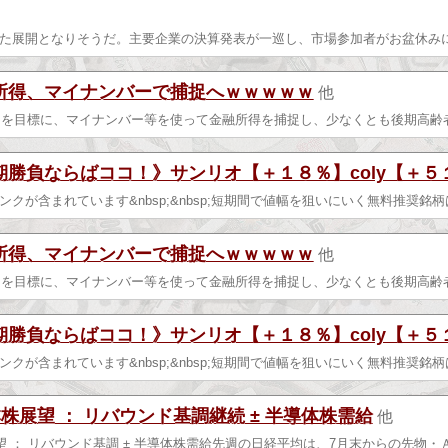
た展開となりそうだ。主要企業の決算発表が一巡し、市場参加者がお盆休み
所得、マイナンバーで捕捉へｗｗｗｗｗ
他
ごろを目標に、マイナンバー等を使って金融所得を捕捉し、少なくとも後期高齢
期勝負ならばココ！》サンリオ【＋１８％】coly【＋５
クが含まれています&nbsp;&nbsp;短期間で値幅を狙いにいく無料推奨銘柄
所得、マイナンバーで捕捉へｗｗｗｗｗ
他
ごろを目標に、マイナンバー等を使って金融所得を捕捉し、少なくとも後期高齢
期勝負ならばココ！》サンリオ【＋１８％】coly【＋５
クが含まれています&nbsp;&nbsp;短期間で値幅を狙いにいく無料推奨銘柄
株展望 ： リバウンド基調継続 ± 半導体株需給
他
望 ： リバウンド基調 ± 半導体株需給先週の日経平均は、7月末からの先物・