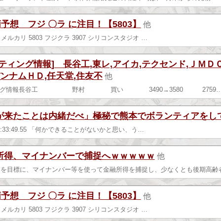
柄予想 フジ 〇ラ に注目！【5803】
他
85 メルカリ 5803 フジクラ 3907 シリコンスタジオ …
ティング情報] 長谷工,東レ,アイカ,テクセンド,ＪＭＤＣ
バンナムＨＤ,任天堂,住友不
他
ィング情報長谷工 野村 買い 3490→3580 2759
が来たことは内緒だべ」極秘で熊本でボランティアをし
(金) 18:33:49.55 「何かできることがないかと思い、う…
所得、マイナンバーで捕捉へｗｗｗｗｗ
他
ごろを目標に、マイナンバー等を使って金融所得を捕捉し、少なくとも後期高齢
柄予想 フジ 〇ラ に注目！【5803】
他
85 メルカリ 5803 フジクラ 3907 シリコンスタジオ …