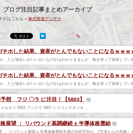
】ブログ注目記事まとめアーカイブ
テナはこちら »
株式投資アンテナ
ガチホした結果、資産がとんでもないことになるｗｗｗ
か、ただ地合いがいいせいなのかはわかりませんが、株を持って保有してい
ガチホした結果、資産がとんでもないことになるｗｗｗ
か、ただ地合いがいいせいなのかはわかりませんが、株を持って保有してい
柄予想 フジ 〇ラ に注目！【5803】
他
85 メルカリ 5803 フジクラ 3907 シリコンスタジオ …
株展望 ： リバウンド基調継続 ± 半導体株需給
他
望 ： リバウンド基調 ± 半導体株需給先週の日経平均は、7月末からの先物・