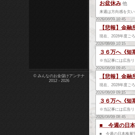
お盆休み
他
etc-
来週は方向感を欠い
2026/08/09 10:45
【悲報】金融
現在、2028年度
2026/08/09 10:15
３６万へ《短
※当記事には広告リン
2026/08/09 09:45
【悲報】金融
© みんなのお金儲けアンテナ
2012 - 2026
現在、2028年度
2026/08/09 09:15
３６万へ《短
※当記事には広告リン
2026/08/09 08:45
■ 今週の日本
■ 今週の日本株展