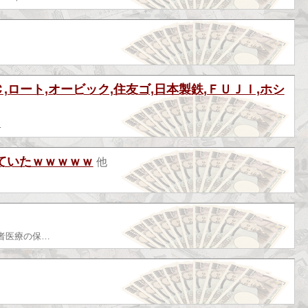
,ロート,オービック,住友ゴ,日本製鉄,ＦＵＪＩ,ホシ
…
ていたｗｗｗｗｗ
他
者医療の保…