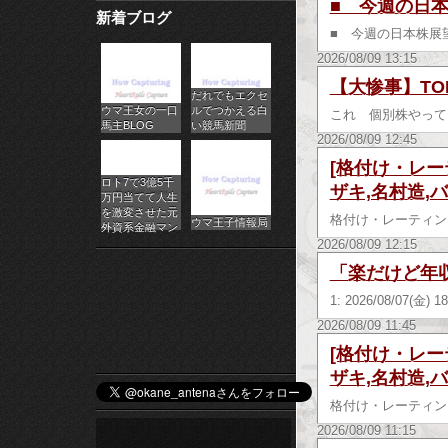
■ 今週の日本
新着ブログ
パ
■ 今週の日本株展
チ
2026/08/09 13:15
【大惨事】TO
だれでもエクセ
ス
ウマ王女の一口
ルでつかえる白
これ 個別株やって
馬主BLOG
い競馬新聞
ロ
2026/08/09 12:45
[格付け・レー
オ
ロト7で3億5千
ザキ,名村造,
万円当てて人生
ン
を激変させた元
格付け・レーテ
ウマ王子情報局
外資系金融マン
2026/08/09 12:15
ラ
「楽だけど年
イ
1: 2026/08/07(金
ン
2026/08/09 11:45
[格付け・レー
カ
ザキ,名村造,
ジ
格付け・レーテ
2026/08/09 11:15
ノ