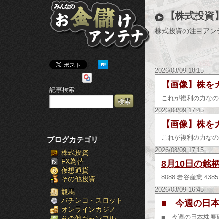
み
【株式投資
ん
株式投資の注目アン
な
の
2026/08/09 18:15
お
【画像】株を
記事検索
金
これが複利の力なの
2026/08/09 17:45
儲
【画像】株を
け
これが複利の力なの
ブログカテゴリ
2026/08/09 17:15
株式投資
ア
FX為替
8月10日の銘
仮想通貨
ン
8088 岩谷産業 43
その他投資
2026/08/09 16:45
テ
競馬
パチンコ・スロット
■ 今週の日本
オンラインカジノ
ナ
■ 今週の日本株展
その他ギャンブル