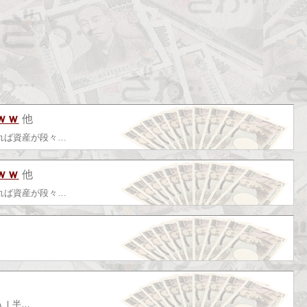
ｗｗ
他
れば資産が段々…
ｗｗ
他
れば資産が段々…
ＡＩ半…