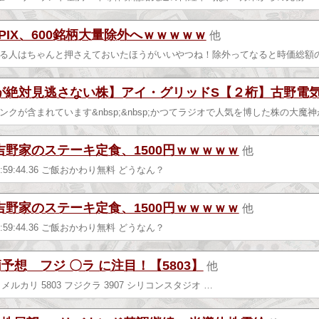
PIX、600銘柄大量除外へｗｗｗｗｗ
他
る人はちゃんと押さえておいたほうがいいやつね！除外ってなると時価総額の
が絶対見逃さない株】アイ・グリッドS【２桁】古野電
クが含まれています&nbsp;&nbsp;かつてラジオで人気を博した株の大魔神
野家のステーキ定食、1500円ｗｗｗｗｗ
他
木) 19:59:44.36 ご飯おかわり無料 どうなん？
野家のステーキ定食、1500円ｗｗｗｗｗ
他
木) 19:59:44.36 ご飯おかわり無料 どうなん？
柄予想 フジ 〇ラ に注目！【5803】
他
85 メルカリ 5803 フジクラ 3907 シリコンスタジオ …