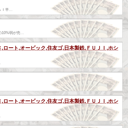
ＡＩ半…
10%弱が売…
,ロート,オービック,住友ゴ,日本製鉄,ＦＵＪＩ,ホシ
…
,ロート,オービック,住友ゴ,日本製鉄,ＦＵＪＩ,ホシ
…