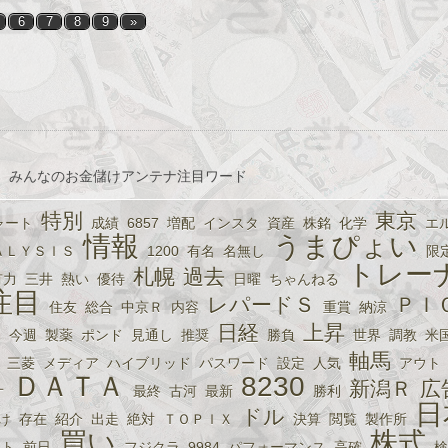
6
7
8
9
»
、みんなのお金儲けアンテナ注目ワード
特別
東京
ャート
成績
6857
増配
インスタ
資産
株銘
化学
エ
情報
うまぴょい
ＡＬＹＳＩＳ
1200
有名
名無し
限
トレー
札幌
過去
有力
三井
熱い
優待
日曜
ちゃんねる
注目
レパードＳ
ＰＩ
住友
総合
中京Ｒ
内容
重賞
納涼
日経
上昇
動
今週
製薬
ポンド
見通し
推奨
勝負
世界
調教
米
軸馬
三菱
メディア
ハイブリッド
パスワード
設定
人気
アウト
ＤＡＴＡ
8230
新潟Ｒ
広
オ
最終
古河
最新
勝利
日
ドル
け
存在
紹介
出走
絶対
ＴＯＰＩＸ
決算
閲覧
製作所
買い
株式
ロト
前日
フジクラ
9984
パフォーマンス
高確
検