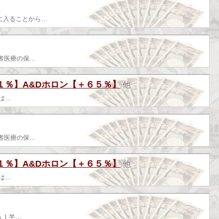
に入ることから…
者医療の保…
１％】A&Dホロン【＋６５％】
他
は…
者医療の保…
１％】A&Dホロン【＋６５％】
他
は…
ＡＩ半…