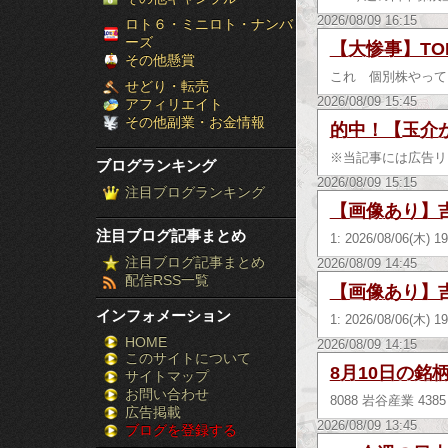
［ブ
2026/08/09 16:15
ロト６・ミニロト・ナンバ
ーズ
【大惨事】TO
ロ
その他懸賞
これ 個別株やって
せどり・転売
グ
2026/08/09 15:45
アフィリエイト
その他副業・お金情報
的中！【玉介
ラ
※当記事には広告リン
ブログランキング
ン
2026/08/09 15:15
注目ブログランキング
キ
【画像あり】吉
注目ブログ記事まとめ
1: 2026/08/06(
ン
注目ブログ記事まとめ
2026/08/09 14:45
配信RSS一覧
グ］-
【画像あり】吉
インフォメーション
1: 2026/08/06(
株
HOME
2026/08/09 14:15
このサイトについて
FX
8月10日の銘
サイトマップ
競
お問い合わせ
8088 岩谷産業 43
広告掲載
2026/08/09 13:45
ブログを登録する
馬