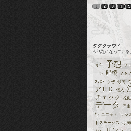
1
2
3
4
5
タグクラウド
今話題になっている
予想
今年
チ
船橋
ョン
ＡＮ
2737
なぜ
傾向
アＨＤ
個人
チェック
発
データ
理由
野
ユニチカ
ラジ
ドステークス
お届
リンク
ぷん