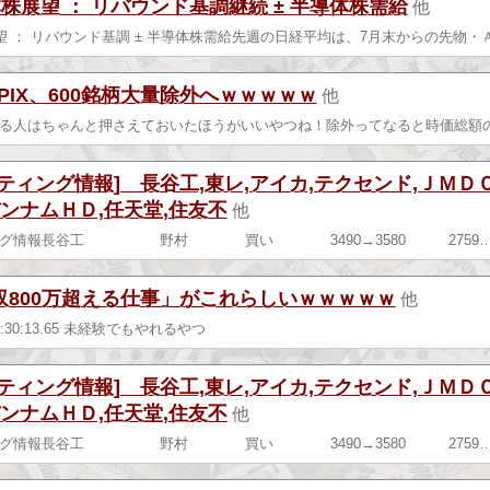
株展望 ： リバウンド基調継続 ± 半導体株需給
他
望 ： リバウンド基調 ± 半導体株需給先週の日経平均は、7月末からの先物・
PIX、600銘柄大量除外へｗｗｗｗｗ
他
る人はちゃんと押さえておいたほうがいいやつね！除外ってなると時価総額の
ティング情報] 長谷工,東レ,アイカ,テクセンド,ＪＭＤＣ
バンナムＨＤ,任天堂,住友不
他
ィング情報長谷工 野村 買い 3490→3580 2759
収800万超える仕事」がこれらしいｗｗｗｗｗ
他
) 18:30:13.65 未経験でもやれるやつ
ティング情報] 長谷工,東レ,アイカ,テクセンド,ＪＭＤＣ
バンナムＨＤ,任天堂,住友不
他
ィング情報長谷工 野村 買い 3490→3580 2759