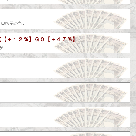
10%弱が売…
気【＋１２％】ＧＯ【＋４７％】
他
が…