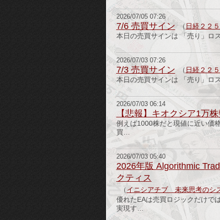
2026/07/05 07:26
7/6 売買サイン
（
日経２２５
本日の売買サインは 「売り」ロ
2026/07/03 07:26
7/3 売買サイン
（
日経２２５
本日の売買サインは 「売り」ロ
2026/07/03 06:14
【悲報】キオクシア1万株
例えば1000株だと現値に近い
買…
2026/07/03 05:40
2026年版 Algorithm
クティス
（
イニシアチブ 未来思考のシ
優れたEAは売買ロジックだけで
実現す…