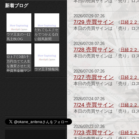
本日の売買サインは 「売り」ロ
新着ブログ
パ
2026/07/29 07:26
チ
7/29 売買サイン
（
日経２２
本日の売買サインは 「売り」ロ
だれでもエクセ
ス
ウマ王女の一口
ルでつかえる白
馬主BLOG
い競馬新聞
ロ
2026/07/28 07:26
7/28 売買サイン
（
日経２２
オ
本日の売買サインは 「売り」ロ
ロト7で3億5千
万円当てて人生
ン
を激変させた元
ウマ王子情報局
外資系金融マン
2026/07/26 07:26
7/27 売買サイン
ラ
（
日経２２
本日の売買サインは 「売り」ロ
イ
2026/07/24 07:26
ン
7/24 売買サイン
（
日経２２
本日の売買サインは 「売り」ロ
カ
ジ
2026/07/23 07:26
7/23 売買サイン
（
日経２２
ノ
本日の売買サインは 「売り」ロ