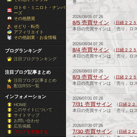
巻…
［ブ
ロト６・ミニロト・ナンバ
ーズ
2026/08/05 07:26
ロ
その他懸賞
8/5 売買サイン
（
日経２２５
せどり・転売
本日の売買サインは 「売り」ロ
グ
アフィリエイト
その他副業・お金情報
ラ
2026/08/04 07:26
8/4 売買サイン
（
日経２２５
ブログランキング
ン
本日の売買サインは 「売り」ロ
注目ブログランキング
キ
2026/08/03 07:26
注目ブログ記事まとめ
ン
8/3 売買サイン
（
日経２２５
注目ブログ記事まとめ
本日の売買サインは 「売り」ロ
配信RSS一覧
グ］-
インフォメーション
株
2026/07/31 07:26
7/31 売買サイン
（
日経２２
HOME
このサイトについて
FX
本日の売買サインは 「売り」ロ
サイトマップ
競
お問い合わせ
広告掲載
2026/07/30 07:26
7/30 売買サイン
ブログを登録する
（
日経２２
馬