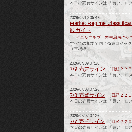
本日の売買サインは 「買い」ロ
2026/07/10 05:42
Market Regime Cla
践ガイド
（
イニシアチブ 未来思考のシ
すべての相場で同じ売買ロジック
（市場環…
2026/07/09 07:26
7/9 売買サイン
（
日経２２５
本日の売買サインは 「買い」ロ
2026/07/08 07:26
7/8 売買サイン
（
日経２２５
本日の売買サインは 「買い」ロ
2026/07/07 07:26
7/7 売買サイン
（
日経２２５
本日の売買サインは 「買い」ロ