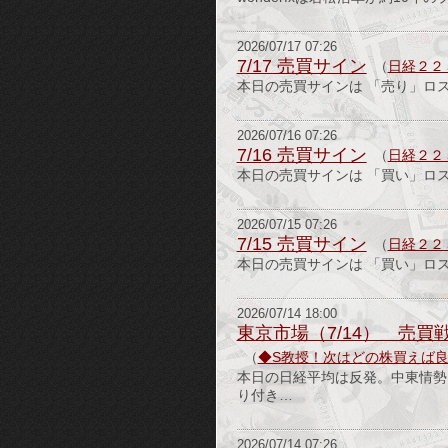
2026/07/17 07:26
7/17 売買サイン
（
日経２２
本日の売買サインは 「売り」ロ
2026/07/16 07:26
7/16 売買サイン
（
日経２２
本日の売買サインは 「買い」ロ
2026/07/15 07:26
7/15 売買サイン
（
日経２２
本日の売買サインは 「買い」ロ
2026/07/14 18:00
東京市場（7/14） 売買戦
（
◆S教授！次はどの株買えば
本日の日経平均は反発。中東情勢
り付き…
2026/07/14 07:26