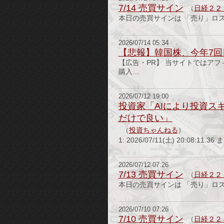
7/14 売買サイン
（
日経２２
本日の売買サインは 「売り」ロ
2026/07/14 05:34
【悲報】韓国株、今年7
【広告・PR】 当サイトではア
購入…
2026/07/12 19:00
投資家「AIにより投資ス
だけで良い」
（
投資ちゃんねる
）
1: 2026/07/11(土) 20:08:11.
2026/07/12 07:26
7/13 売買サイン
（
日経２２
本日の売買サインは 「売り」ロ
2026/07/10 07:26
7/10 売買サイン
（
日経２２