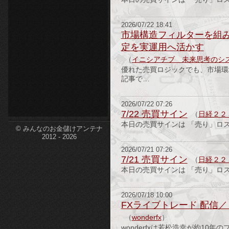
etc-
2026/07/22 18:41
市場構造フィルターを組み
定を実運用へ活かす
（
イニシアチブ 未来思考のシ
優れた売買ロジックでも、市場環
記事で…
2026/07/22 07:26
7/22 売買サイン
（
日経２２
本日の売買サインは 「売り」ロ
© みんなのお金儲けアンテナ
2012 - 2026
2026/07/21 07:26
7/21 売買サイン
（
日経２２
本日の売買サインは 「売り」ロ
2026/07/18 10:00
FXライブトレード 配信
（
wonderfx
）
wonderfxは若松浩幸が約1