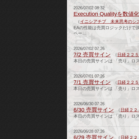
2026/07/02 08:32
Execution Quali
（
イニシアチブ 未来思考のシ
EAの性能は売買ロジックだけで
ペー…
2026/07/02 07:26
7/2 売買サイン
（
日経２２５
本日の売買サインは 「売り」ロ
2026/07/01 07:26
7/1 売買サイン
（
日経２２５
本日の売買サインは 「売り」ロ
2026/06/30 07:26
6/30 売買サイン
（
日経２２
本日の売買サインは 「売り」ロ
2026/06/28 07:26
6/29 売買サイン
（
日経２２