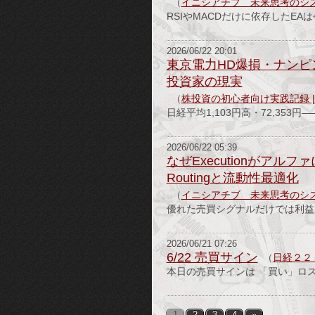
（
イニシアチブ 未来思考のシ
RSIやMACDだけに依存したE
2026/06/22 20:01
東京電力HD爆損・ナンピ
投資家の現実
（
株投資の初心者向け実践記録 
日経平均1,103円高・72,35
2026/06/22 05:39
なぜExecutionがアルフ
Routingと流動性最適化
（
イニシアチブ 未来思考のシ
優れた売買シグナルだけでは利益は
2026/06/21 07:26
6/22 売買サイン
（
日経２２
本日の売買サインは 「買い」ロ