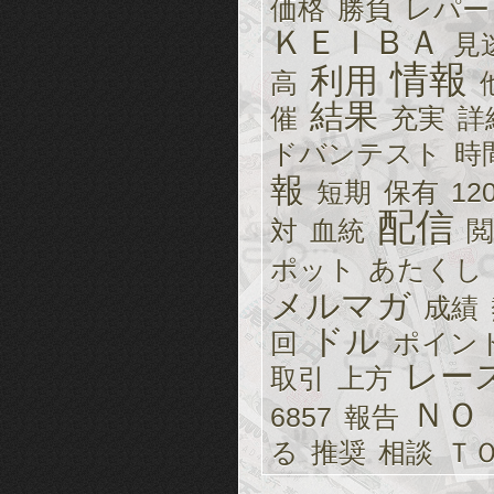
価格
勝負
レパー
ＫＥＩＢＡ
見
情報
利用
高
結果
催
充実
詳
ドバンテスト
時
報
短期
保有
12
配信
対
血統
閲
ポット
あたくし
メルマガ
成績
ドル
回
ポイン
レー
取引
上方
ＮＯ
6857
報告
る
推奨
相談
Ｔ