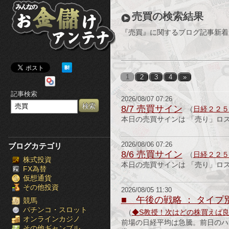
み
売買の検索結果
ん
『売買』に関するブログ記事新着
な
の
1
2
3
4
»
お
記事検索
2026/08/07 07:26
金
8/7 売買サイン
（
日経２２５
本日の売買サインは 「売り」ロ
儲
け
2026/08/06 07:26
ブログカテゴリ
8/6 売買サイン
（
日経２２５
株式投資
ア
本日の売買サインは 「売り」ロ
FX為替
仮想通貨
ン
その他投資
2026/08/05 11:30
■ 午後の戦略 ： タイ
テ
競馬
パチンコ・スロット
（
◆S教授！次はどの株買えば
オンラインカジノ
ナ
前場の日経平均は急騰。前日のハ
その他ギャンブル