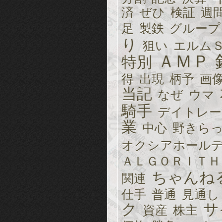
済
ぜひ
検証
週
足
製鉄
グループ
り
狙い
エルム
ＡＭＰ
特別
得
出現
柄予
画
当記
なぜ
ウマ
騎手
デイトレー
業
中心
野きら
オクシアホール
ＡＬＧＯＲＩＴＨ
ちゃんね
関連
仕手
普通
見通し
ク
サ
資産
株主