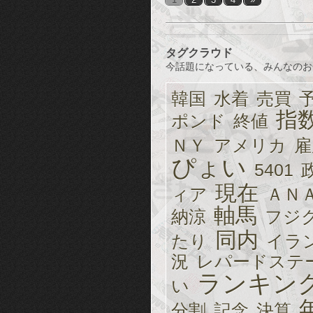
1
2
3
4
»
タグクラウド
今話題になっている、みんなのお
韓国
水着
売買
指
ポンド
終値
ＮＹ
アメリカ
雇
ぴょい
5401
現在
ィア
ＡＮ
軸馬
納涼
フジ
同内
たり
イラ
況
レパードステ
ランキン
い
分割
記念
決算