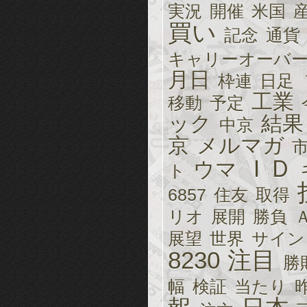
実況
開催
米国
買い
記念
通貨
キャリーオーバ
月日
枠連
日足
工業
移動
予定
ック
結果
中京
京
メルマガ
ＩＤ
ウマ
ト
6857
住友
取得
リオ
展開
勝負
展望
世界
サイン
8230
注目
勝
幅
検証
当たり