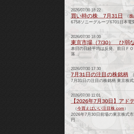
2026/07/30 18:22
買い時の株 7月31日
（
株
6758ソニーグループ6701日本電
2026/07/30 18:00
東京市場（7/30） ひ弱
本日の日経平均は反発。前日ＦＯＭ
落…
2026/07/30 17:30
7月31日の注目の株銘柄
7月31日の注目の株銘柄 東京
2026/07/30 11:01
【2026年7月30日】ア
（
今買えばいい注目株.com
）
2026年7月30日前場の東京株
円…