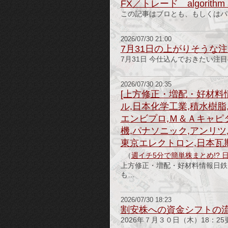
FX／トレード algorithm a
この記事はブロとも、もしくはパ
2026/07/30 21:00
7月31日の上がりそうな
7月31日 今仕込んでおきたい注
2026/07/30 20:35
[上方修正・増配・好材料
ル,日本化学工業,積水樹脂
エンビプロ,Ｍ＆Ａキャピタ
機,パナソニック,アンリツ
東京エレクトロン,日本瓦
（
週イチ5分で簡単株まとめ!? 
上方修正・増配・好材料情報日鉄
も…
2026/07/30 18:23
割安株への資金シフトの
2026年７月３０日（木）18：25