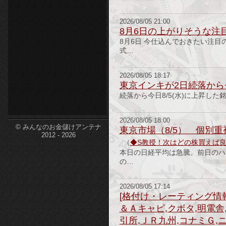
etc-
2026/08/05 21:00
8月6日の上がりそうな注
8月6日 今仕込んでおきたい注目
式…
2026/08/05 18:17
東京インキが2日続落から+
続落から今日8/5(水)に上昇した
2026/08/05 18:00
© みんなのお金儲けアンテナ
東京市場（8/5） 個別
2012 - 2026
（
◆S教授！次はどの株買えば
本日の日経平均は急騰。前日のハ
の…
2026/08/05 17:14
[格付け・レーティング情報
＆Ａキャピ,クボタ,明電舎
引所,ＪＲ九州,コナミＧ,