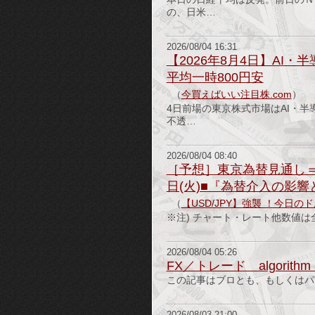
の、日米…
2026/08/04 16:31
【2026年8月4日】A
平均一時800円安
（
今買えばいい注目株.com
）
4日前場の東京株式市場はAI・
不透…
2026/08/04 08:40
［予想］東京為替見通し＝
日(火)■『為替介入の影
（
【USD/JPY】強襲 ！今日
※注) チャート・レート他数値は全て2
2026/08/04 05:26
FX／トレード algorithm a
この記事はブロとも、もしくはパ