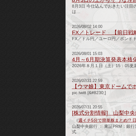
8月3日の上がりそうな注
8月3日 今仕込んでおきたい注目
は…
2026/08/02 14:00
FX／トレード 【前日戦略版】alg
FX／ドル円／ユーロ円／ポンドドル
2026/08/01 15:03
4月～6月期決算発表本格
2026年８月１日（土）15：0
2026/07/31 22:59
【ウマ娘】東京ドームで
pic.twitt [&#8230;]
2026/07/31 20:55
[株式分割情報] 山梨中央銀
（
週イチ5分で簡単株まとめ!? 
山梨中央銀行 ： 東証PRM：
式…