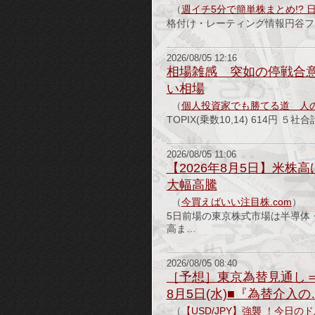
（
週イチ5分で簡単株まとめ!? 
格付け・レーティング情報円谷
2026/08/05 12:16
相場雑感 突如の停戦合
い相場
（
個人投資家でも勝てる道 人
TOPIX(乗数10,14) 614円
2026/08/05 11:06
【2026年8月5日】米株
大幅高騰
（
今買えばいい注目株.com
）
5日前場の東京株式市場は半導体
高ま…
2026/08/05 08:40
［予想］東京為替見通し＝
8月5日(水)■『為替介
（
【USD/JPY】強襲 ！今日