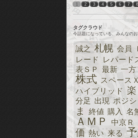
1
2
3
4
5
6
7
タグクラウド
今話題になっている、みんなのお
札幌
誠之
会員
レード
レパード
表ＳＰ
最新
一方
株式
スペース
楽
ハイブリッド
分足
出現
ポジシ
ま
終値
購入
名
ＡＭＰ
中京Ｒ
予
価
熱い
来る