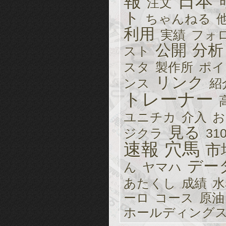
報
日本
注文
ト
ちゃんねる
利用
実績
フォ
公開
分析
スト
スタ
製作所
ポイ
リンク
ンス
紹
トレーナー
ユニチカ
介入
お
見る
ジクラ
31
速報
穴馬
市
デー
ん
ヤマハ
あたくし
成績
水
ーロ
コース
原油
ホールディング