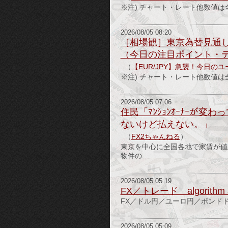
※注) チャート・レート他数値は全て2
2026/08/05 08:20
［相場観］東京為替見通し
（今日の注目ポイント・テ
（
【EUR/JPY】急襲！今日の
※注) チャート・レート他数値は全て2
2026/08/05 07:06
住民「ﾏﾝｼｮﾝｵｰﾅｰが
ないけど払えない。」
（
FX2ちゃんねる
）
東京を中心に全国各地で家賃が値
物件の…
2026/08/05 05:19
FX／トレード algorithm a
FX／ドル円／ユーロ円／ポンドドル／ユ
2026/08/05 05:09