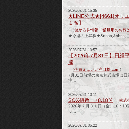
2026/07/31 15:35
★LINE公式★[4661]
１％】
（
儲かる株情報「猫旦那のお株
★今週の上昇株★&nbsp;&nb
2026/07/31 10:57
【2026年7月31日】日
騰
（
今買えばいい注目株.com
）
7月31日前場の東京株式市場は
注…
2026/07/31 10:11
SOX指数 +8.18％
（
株式
2026年７月３１日（金）10：
ッ…
2026/07/31 05:22