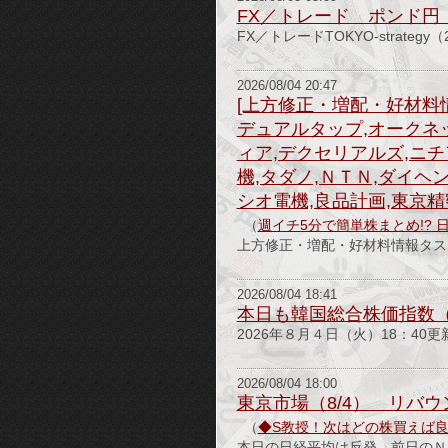
FX／トレード ポンド円 TOKY
FX／トレードTOKYO-strateg
2026/08/04 20:47
[上方修正・増配・好材料情
デュアルタップ,オークネ
ィア,デクセリアルズ,ニチ
機,タダノ,ＮＴＮ,ダイヘ
シオ電機,良品計画,東京精
（
週イチ5分で簡単株まとめ!? 
上方修正・増配・好材料情報タスキ
2026/08/04 18:41
本日も韓国総合株価指数（
2026年８月４日（火）18：40更
2026/08/04 18:00
東京市場（8/4） リバ
（
◆S教授！次はどの株買えば
本日の日経平均は反発。前日のＮ