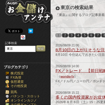
み
東京の検索結果
ん
『東京』に関するブログ記事新着
な
の
1
2
3
4
5
6
7
お
記事検索
2026/08/09 21:00
金
8月10日の上がりそうな
8月10日 今仕込んでおきたい注
儲
け
2026/08/09 14:00
ブログカテゴリ
FX／トレード 【前日戦略版】alg
株式投資
ア
（
wonderfx
）
FX為替
FX／ドル円／ユーロ円／ポンドドル
仮想通貨
ン
その他投資
テ
競馬
2026/08/08 15:22
パチンコ・スロット
多くの国内投資家がお盆
オンラインカジノ
ナ
2026年８月８日（土）15：2
その他ギャンブル