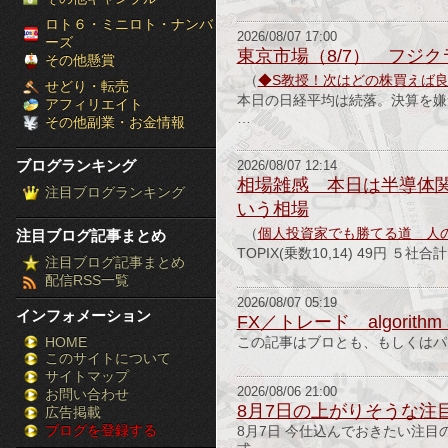
［ブ
ロト６・ミニロト・ナンバ
2026/08/07 17:00
ーズ
東京市場（8/7） フジ
ロ
その他懸賞
（
◆S教授！次はどの株買えば
せどり・転売
グ
本日の日経平均は続落。決算を嫌気
アフィリエイト
…
その他副業・お金情報
ラ
ブログランキング
2026/08/07 12:14
ン
相場雑感 本日は半導体関
注目ブログランキング
いう相場
キ
（
個人投資家でも勝てる道 人
注目ブログ記事まとめ
ン
TOPIX(乗数10,14) 49円 
注目ブログ記事まとめ
配信RSS一覧
グ］-
2026/08/07 05:19
インフォメーション
FX／トレード algorithm a
株
HOME
この記事はブロとも、もしくはパ
このサイトについて
FX
サイトマップ
競
2026/08/06 21:00
お問い合わせ
8月7日の上がりそうな注
広告掲載
ブログを登録する
馬
8月7日 今仕込んでおきたい注目