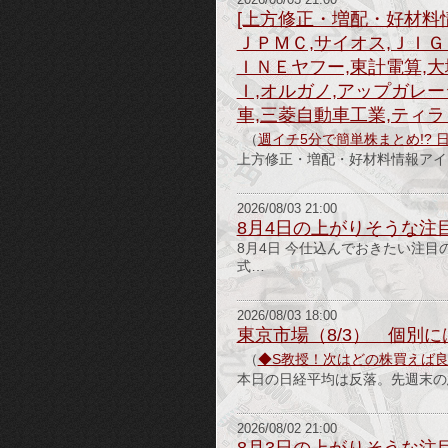
2026/08/03 21:00
[上方修正・増配・好材料
ＪＰＭＣ,サイオス,ＪＩＧ
ＩＮＥヤフー,東計電算,大
Ｉ,オルガノ,アップガレ
車,三菱自動車工業,ティラ
（
週イチ5分で簡単株まとめ!? 
上方修正・増配・好材料情報アイテ
2026/08/03 21:00
8月4日の上がりそうな注
8月4日 今仕込んでおきたい注目
式…
2026/08/03 18:00
東京市場（8/3） 個別
（
◆S教授！次はどの株買えば
本日の日経平均は反落。先週末の急
2026/08/02 21:00