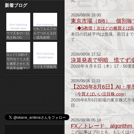
式…
新着ブログ
パ
2026/08/06 18:00
チ
東京市場（8/6） 個別
（
◆S教授！次はどの株買えば
だれでもエクセ
ス
ウマ王女の一口
ルでつかえる白
本日の日経平均は急落。前日までの
馬主BLOG
い競馬新聞
て…
ロ
オ
2026/08/06 17:52
ロト7で3億5千
万円当てて人生
決算発表で明暗 慌てず
ン
を激変させた元
2026年８月６日（木）17：50更
ウマ王子情報局
外資系金融マン
ラ
2026/08/06 11:31
イ
【2026年8月6日】AI
（
今買えばいい注目株.com
）
ン
2026年8月6日前場の東京株式
目…
カ
ジ
2026/08/06 05:18
FX／トレード algorithm a
ノ
この記事はブロとも、もしくはパ