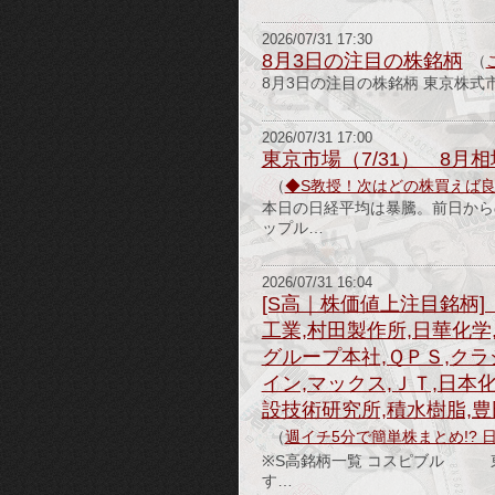
2026/07/31 17:30
8月3日の注目の株銘柄
（
8月3日の注目の株銘柄 東京株
2026/07/31 17:00
東京市場（7/31） 8
（
◆S教授！次はどの株買えば
本日の日経平均は暴騰。前日から
ップル…
2026/07/31 16:04
[S高｜株価値上注目銘柄]
工業,村田製作所,日華化学
グループ本社,ＱＰＳ,ク
イン,マックス,ＪＴ,日本
設技術研究所,積水樹脂,豊
（
週イチ5分で簡単株まとめ!? 
※S高銘柄一覧 コスピブル 東
す…