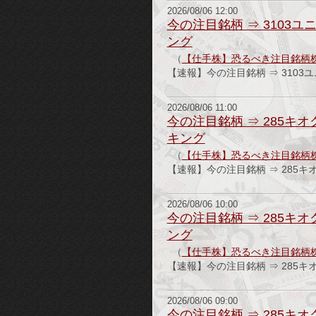
2026/08/06 12:00
今の注目銘柄 ⇒ 3103ユ
ング
（
【仕手株】恐るべき注目銘柄
【速報】今の注目銘柄 ⇒ 3103ユ
2026/08/06 11:00
今の注目銘柄 ⇒ 285キオ
キング
（
【仕手株】恐るべき注目銘柄
【速報】今の注目銘柄 ⇒ 285キオ
2026/08/06 10:00
今の注目銘柄 ⇒ 285キオ
ング
（
【仕手株】恐るべき注目銘柄
【速報】今の注目銘柄 ⇒ 285キオ
2026/08/06 09:00
今の注目銘柄 ⇒ 285キオ