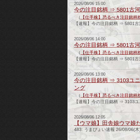
2026/08/06 15:00
今の注目銘柄 ⇒ 5801古
（
【仕手株】恐るべき注目銘柄
【速報】今の注目銘柄 ⇒ 5801古
2026/08/06 14:00
今の注目銘柄 ⇒ 5801古
（
【仕手株】恐るべき注目銘柄
【速報】今の注目銘柄 ⇒ 5801古
2026/08/06 13:00
今の注目銘柄 ⇒ 3103ユ
ング
（
【仕手株】恐るべき注目銘柄
【速報】今の注目銘柄 ⇒ 3103ユ
2026/08/06 12:05
【ウマ娘】田舎娘ウマ娘
483: うまぴょい速報 26/08/06(木