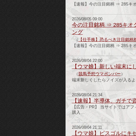
【速報】今の注目銘柄 ⇒ 285キオ
2026/08/05 09:00
今の注目銘柄 ⇒ 285キオ
ング
（
【仕手株】恐るべき注目銘柄
【速報】今の注目銘柄 ⇒ 285キオ
2026/08/04 22:00
【ウマ娘】新しい端末に
（
競馬予想ウマボンバー
）
端末新しくしたらノイズが入るように
2026/08/04 21:34
【速報】半導体、ガチで
【広告・PR】 当サイトではア
購入…
2026/08/04 21:11
【ウマ娘】ピスゴルにキ