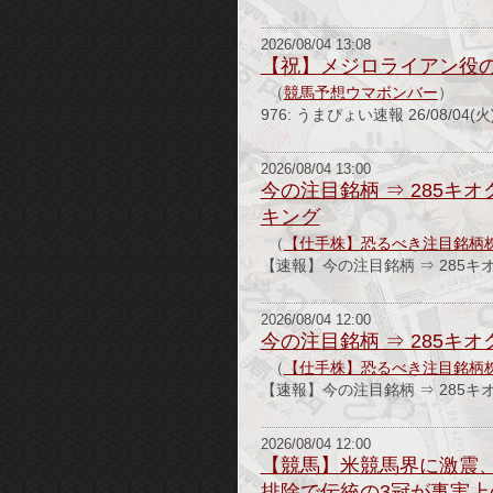
2026/08/04 13:08
【祝】メジロライアン役
（
競馬予想ウマボンバー
）
976: うまぴょい速報 26/08/04(火
2026/08/04 13:00
今の注目銘柄 ⇒ 285キオ
キング
（
【仕手株】恐るべき注目銘柄
【速報】今の注目銘柄 ⇒ 285キオ
2026/08/04 12:00
今の注目銘柄 ⇒ 285キオ
（
【仕手株】恐るべき注目銘柄
【速報】今の注目銘柄 ⇒ 285キオ
2026/08/04 12:00
【競馬】米競馬界に激震、
排除で伝統の3冠が事実上