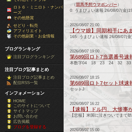
（
競馬予想ウマボンバー
）
［ブ
ロト６・ミニロト・ナンバ
0: うまぴょい速報 26/08/07(金)1
ーズ
ロ
その他懸賞
せどり・転売
2026/08/07 21:00
グ
【ウマ娘】同期相手にあ
アフィリエイト
その他副業・お金情報
165: うまぴょい速報 26/08/07(金
ラ
ブログランキング
ン
2026/08/07 19:00
第689回ロト7当選番号速報（
注目ブログランキング
キ
本数字04 18 23 24 32 
注目ブログ記事まとめ
ン
注目ブログ記事まとめ
2026/08/07 18:15
配信RSS一覧
第689回ロト7セット球速報（
グ］-
セットJ
インフォメーション
株
HOME
2026/08/07 16:22
このサイトについて
FX
【速報】ドル円、大惨事が
サイトマップ
【悲報】米国に泣きついでまで助けてもら
競
お問い合わせ
広告掲載
ブログを登録する
馬
2026/08/07 15:00