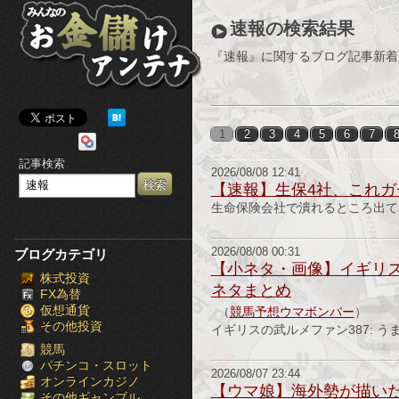
み
速報の検索結果
ん
『速報』に関するブログ記事新着
な
の
1
2
3
4
5
6
7
お
記事検索
2026/08/08 12:41
金
【速報】生保4社、これ
生命保険会社で潰れるところ出てくるんじ
儲
け
2026/08/08 00:31
ブログカテゴリ
【小ネタ・画像】イギリ
株式投資
ア
ネタまとめ
FX為替
仮想通貨
（
競馬予想ウマボンバー
）
ン
その他投資
イギリスの武ルメファン387: うまぴょい
テ
競馬
パチンコ・スロット
2026/08/07 23:44
オンラインカジノ
ナ
【ウマ娘】海外勢が描い
その他ギャンブル