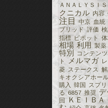
ＡＮＡＬＹＳＩＳ
クニカル
内容
注目
中京
血統
ブリッド
評価
検
指標
ピポット
体
相場
利用
製薬
特別
コンテンツ
メルマガ
ト
レ
菱
ステークス
解
キオクシアホー
購入
韓国
スプリ
デ
る
6857
推奨
ＫＥＩＢＡ
回
む