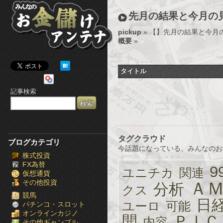
み
先月の結果と今月の
ん
pickup
» 【
】先月の結果と今月
概要
»
な
の
タイトル
お
記事検索
金
儲
け
タグクラウド
ブログカテゴリ
今話題になっている、みんなのお
株式投資
ア
FX為替
9
ユニチカ
関連
仮想通貨
ン
その他投資
Ａ
分析
クス
テ
競馬
日
ユーロ
可能
パチンコ・スロット
オンラインカジノ
ナ
開
ＰＩＣ
内容
その他ギャンブル