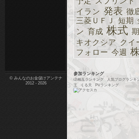
予定
スプリント
etc-
発表
イラン
徹
三菱ＵＦＪ
短期
株式
ン
育成
キオクシア
クイ
フォロー
今週
参加ランキング
© みんなのお金儲けアンテナ
i2i相互ランキング
人気ブログランキ
2012 - 2026
王
くる天
PVランキング