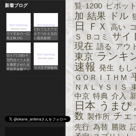
覧
1200
ピポッ
新着ブログ
パ
加
結果
ドル
チ
日
ＦＸ
高い
だれでもエクセ
ス
サイ
ウマ王女の一口
ルでつかえる白
Ｓ
Ｂコミ
馬主BLOG
い競馬新聞
ロ
現在
語る
アウ
オ
ランキ
東京
ロト7で3億5千
万円当てて人生
速報
ン
を激変させた元
発生
もし
ウマ王子情報局
外資系金融マン
ラ
ＧＯＲＩＴＨＭ
ＮＡＬＹＳＩＳ
イ
中京
特典
介入
ン
日本
うまぴ
カ
数
チェ
製作所
ジ
先行
為替
勝敗
ノ