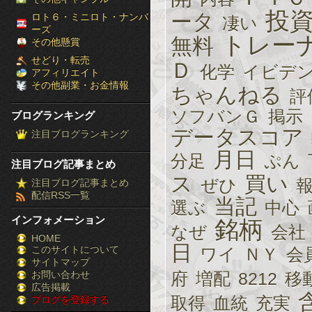
［ブ
投
ータ
ロト６・ミニロト・ナンバ
凄い
ーズ
トレー
ロ
無料
その他懸賞
せどり・転売
Ｄ
グ
化学
イビデ
アフィリエイト
その他副業・お金情報
ちゃんねる
評
ラ
ソフバンＧ
掲示
ブログランキング
ン
データスコア
注目ブログランキング
キ
月日
分足
ぷん
注目ブログ記事まとめ
ン
ス
買い
ぜひ
注目ブログ記事まとめ
配信RSS一覧
グ］-
当記
選ぶ
中心
インフォメーション
銘柄
株
なぜ
会社
HOME
日
このサイトについて
FX
ワイ
ＮＹ
会
サイトマップ
競
お問い合わせ
府
増配
8212
移
広告掲載
取得
血統
充実
ブログを登録する
馬