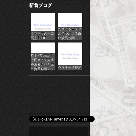
新着ブログ
パ
チ
だれでもエクセ
ス
ウマ王女の一口
ルでつかえる白
馬主BLOG
い競馬新聞
ロ
オ
ロト7で3億5千
万円当てて人生
ン
を激変させた元
ウマ王子情報局
外資系金融マン
ラ
イ
ン
カ
ジ
ノ