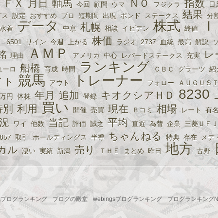
ＦＸ
月日
軸馬
ＮＯ
指数
今回
顧問
ウマ
フジクラ
日
結果
グス
設定
おすすめ
ブロ
短期間
出現
ポンド
ステークス
分
データ
株式
Ｉ
札幌
水着
中京
相談
イビデン
終値
株価
Ｉ
6501
サイン
今週
上がる
ラジオ
2737
血統
最高
解説
ＡＭＰ
銘
レ
理由
アメリカ
中心
レパードステークス
充実
ランキング
船橋
ユーロ
育成
時間
ＣＢＣ
グラーツ
紹
競馬
トレーナー
イト
アウト
フォロー
ＡＵＧＵＳ
8230
年月
追加
キオクシアＨＤ
万円
体株
登録
買い
特別
利用
現在
相場
開催
売買
Ｂコミ
レート
有
況
当記
平均
ワイ
他数
評価
誠之
直近
為替
企業
三菱ＵＦ
ちゃんねる
857
取引
ホールディングス
半導
特典
存在
メデ
地方
カル
売り
凄い
実績
新潟
ＴＨＥ
まとめ
昨日
古野
気ブログランキング
ブログの殿堂
webingsブログランキング
ブログランキングNo