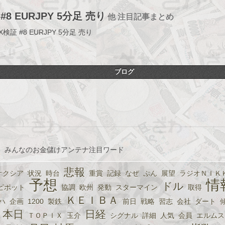
#8 EURJPY 5分足 売り
他 注目記事まとめ
検証 #8 EURJPY 5分足 売り
ブログ
、みんなのお金儲けアンテナ注目ワード
悲報
オクシア
状況
時台
重賞
記録
なぜ
ぷん
展望
ラジオＮＩＫ
予想
情
ドル
ピポット
協調
欧州
発動
スターマイン
取得
ＫＥＩＢＡ
ハ
企画
1200
製鉄
前日
戦略
習志
会社
ダート
本日
日経
ＴＯＰＩＸ
玉介
シグナル
詳細
人気
会員
エルムス