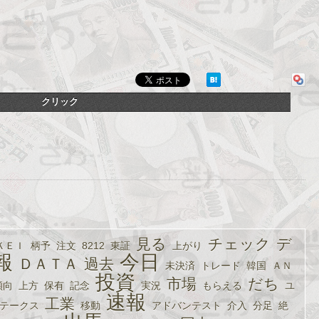
クリック
見る
チェック
デ
ＫＥＩ
柄予
注文
8212
東証
上がり
報
今日
ＤＡＴＡ
過去
未決済
トレード
韓国
ＡＮ
投資
市場
だち
傾向
上方
保有
記念
実況
もらえる
ユ
速報
工業
テークス
移動
アドバンテスト
介入
分足
絶