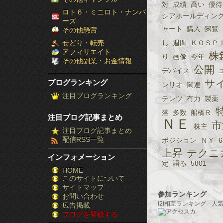
対
成績
高い
優待
［ブ
ロト６・ミニロト・ナンバ
シアホールディン
ーズ
ロ
ャート
購入
閲覧
その他懸賞
せどり・転売
し
週間
ＫＯＳＰ
グ
アフィリエイト
株
り
画像
今年
その他副業・お金情報
ラ
公開
デバイス
サ
ブログランキング
ンリオ
関連
ン
注目ブログランキング
テンツ
有力
製薬
キ
落
多数
船橋Ｒ
注目ブログ記事まとめ
ＮＥ
ン
市
株主
注目ブログ記事まとめ
配信RSS一覧
ポジション
ＮＹ
6
グ］-
上昇
テクニ
インフォメーション
株
定
語る
5801
HOME
このサイトについて
FX
サイトマップ
参加ランキング
競
お問い合わせ
i2i相互ランキング
人
広告掲載
ブログを登録する
馬