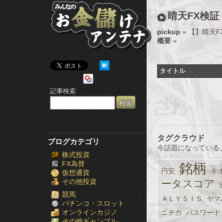
み
晴天FX検証 
ん
pickup
» 【
】晴天FX
概要
»
な
の
タイトル
お
記事検索
金
儲
け
タグクラウド
ブログカテゴリ
今話題になっている
株式投資
ア
FX為替
銘柄
円安
キ
仮想通貨
ン
その他投資
ータスコア
テ
競馬
ＡＬＹＳＩＳ
ヤマ
パチンコ・スロット
オンラインカジノ
ナ
ニチカ
パスワード
その他ギャンブル