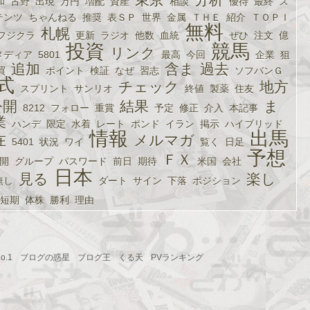
和
古野
出現
万円
増配
資産
相談
優待
最終
ス
テンツ
ちゃんねる
推奨
表ＳＰ
世界
金属
ＴＨＥ
紹介
ＴＯＰＩ
無料
札幌
フジクラ
更新
ラジオ
他数
血統
ぜひ
注文
億
投資
競馬
リンク
メディア
5801
最高
今回
企業
狙
追加
含ま
過去
買
ポイント
検証
なぜ
習志
ソフバンＧ
式
チェック
地方
スプリント
サンリオ
終値
製薬
住友
公開
結果
ま
8212
フォロー
重賞
予定
修正
介入
本記事
業
ハンデ
限定
水着
レート
ポンド
イラン
掲示
ハイブリッド
情報
出馬
在
メルマガ
5401
状況
ワイ
覧く
日足
予想
ＦＸ
開
グループ
パスワード
前日
期待
米国
会社
日本
見る
楽し
無し
ダート
サイン
下落
ポジション
短期
体株
勝利
理由
.1
ブログの惑星
ブログ王
くる天
PVランキング