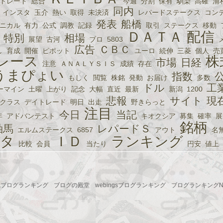
トレード
総合
今週
分割
保有
馴染
高確
浦
同内
インスタ
玉介
熱い
取得
未決済
レパードステークス
コン
発表
船橋
ニカル
有力
公式
調教
記録
取引
ステークス
移動
ＤＡＴＡ
配信
特別
相場
展望
古河
ブロ
5803
広告
ＣＢＣ
し
育成
開催
ピポット
ユーロ
続伸
三菱
個人
売
レース
株
市場
日経
注意
ＡＮＡＬＹＳＩＳ
成績
存在
うまぴょい
指数
もしく
閲覧
株銘
発動
お届け
多数
ドル
工
ーマイン
土曜
上がり
記念
大幅
直近
最新
新潟
1200
悲報
サイト
現
クラス
デイトレード
明日
出走
野きらっと
注目
今日
当記
年
アドバンテスト
キオクシア
募集
確率
展
銘柄
軸馬
レパードＳ
エルムステークス
6857
アウト
名
ータ
ＩＤ
ランキング
比較
会員
当たり
円安
値上
気ブログランキング
ブログの殿堂
webingsブログランキング
ブログランキングNo