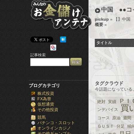
み
中国 ●●
ん
pickup
» 【
】中国
概要
»
な
の
タイトル
お
記事検索
金
儲
け
タグクラウド
ブログカテゴリ
今話題になっている
株式投資
ア
FX為替
ＰＩ
絶対
実績
仮想通貨
ン
買
その他投資
ンデバイス
テ
競馬
コース
原油
週間
パチンコ・スロット
ＧＵＳＴ
分足
傾
オンラインカジノ
ナ
月日
その他ギャンブル