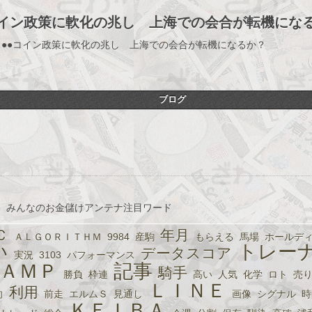
コイン政策に軟化の兆し 上海での会合が転機にな
 ●●コイン政策に軟化の兆し 上海での会合が転機になるか？
ブログ
、みんなのお金儲けアンテナ注目ワード
Ｃ
年月
ＡＬＧＯＲＩＴＨＭ
9984
産駒
もらえる
馬場
ホールデ
い
トレー
データスコア
実況
3103
パフォーマンス
ＡＭＰ
記事
騎手
勝負
枠連
高い
人気
化学
ロト
売
ＬＩＮＥ
利用
向
前走
エルムＳ
見通し
画像
シグナル
時
ＫＥＩＢＡ