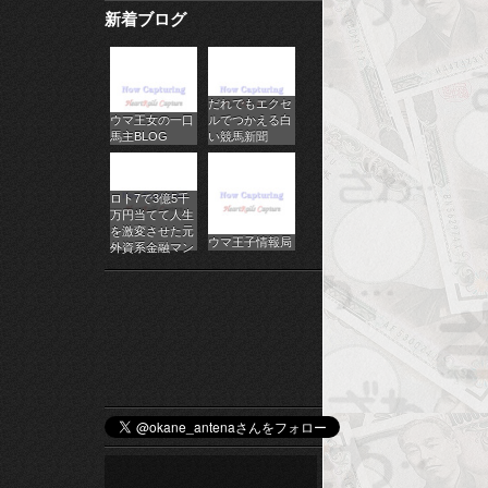
新着ブログ
パ
チ
だれでもエクセ
ス
ウマ王女の一口
ルでつかえる白
馬主BLOG
い競馬新聞
ロ
オ
ロト7で3億5千
万円当てて人生
ン
を激変させた元
ウマ王子情報局
外資系金融マン
ラ
イ
ン
カ
ジ
ノ