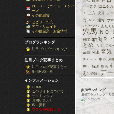
ぷん
徹底
［ブ
ロト６・ミニロト・ナンバ
ペースＸ
ユニチカ
ーズ
Ｘ
上方
決算
テク
ロ
その他懸賞
円
ＮＹ
通貨
ウマ
せどり・転売
グ
い
ヤマハ
あたく
アフィリエイト
穴馬
その他副業・お金情報
ＮＯ
ラ
新潟Ｒ
日曜
ブログランキング
ン
とめ
ＡＩ
スタ
注目ブログランキング
電気
企画
関連
キ
チャート
中心
周
注目ブログ記事まとめ
ン
先行
解説
動画
注目ブログ記事まとめ
デ
配信RSS一覧
む
グ］-
登録
インフォメーション
株
HOME
参加ランキング
このサイトについて
FX
i2i相互ランキング
人
サイトマップ
競
お問い合わせ
広告掲載
ブログを登録する
馬