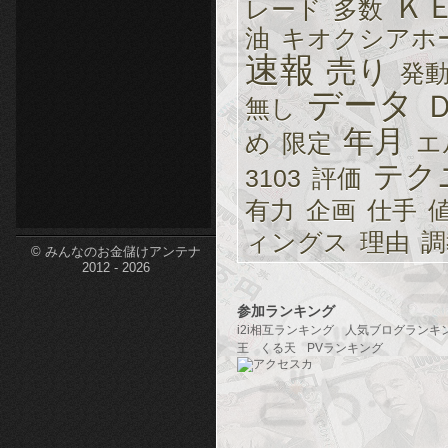
Ｋ
レード
多数
etc-
油
キオクシアホ
速報
売り
発
データ
無し
年月
め
限定
エ
テク
3103
評価
有力
企画
仕手
ィングス
理由
調
© みんなのお金儲けアンテナ
2012 - 2026
参加ランキング
i2i相互ランキング
人気ブログランキ
王
くる天
PVランキング