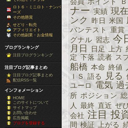
会員
ポイント
Ｂ
［ブ
ロト６・ミニロト・ナンバ
ナー
現
実績
ーズ
ロ
その他懸賞
ンク
昨日
米国
せどり・転売
グ
バンテスト
重賞
アフィリエイト
その他副業・お金情報
今
ラ
グナル
習志
月日
ブログランキング
日足
上方
ン
注目ブログランキング
定
下落
読者
ス
キ
船橋
本命
終値
注目ブログ記事まとめ
ン
見る
ＩＳ
語る
注目ブログ記事まとめ
配信RSS一覧
グ］-
電気
過
ユーロ
インフォメーション
株
所
ポジション
総
HOME
このサイトについて
FX
人
最終
直近
ぜ
サイトマップ
注目
投
競
お問い合わせ
会社
広告掲載
ブログを登録する
間
検証
上がる
馬