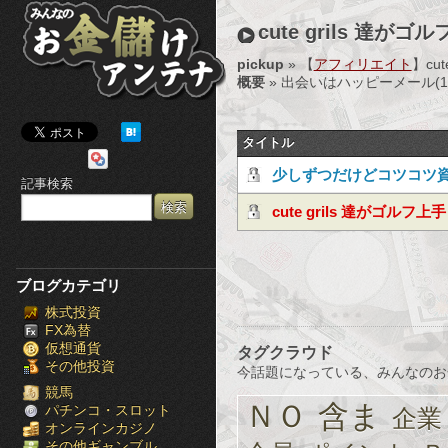
み
cute grils 達がゴ
ん
pickup
» 【
アフィリエイト
】cu
概要
» 出会いはハッピーメール(
な
の
タイトル
お
少しずつだけどコツコツ
記事検索
金
月利10％の投資手法！
cute grils 達がゴルフ上手
儲
け
ブログカテゴリ
株式投資
ア
FX為替
仮想通貨
タグクラウド
ン
その他投資
今話題になっている、みんなのお
テ
競馬
ＮＯ
含ま
パチンコ・スロット
企業
オンラインカジノ
ナ
その他ギャンブル