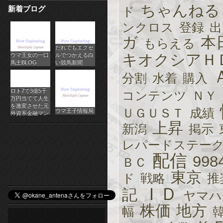
ちゃんねる
新着ブログ
ド
パ
ンクロス
登録
出
チ
ガ
本
もらえる
だれでもエクセ
ス
キオクシアＨ
ウマ王女の一口
ルでつかえる白
馬主BLOG
い競馬新聞
ロ
分割
水着
購入
オ
ロト7で3億5千
コンテンツ
ＮＹ
万円当てて人生
ン
を激変させた元
ＵＧＵＳＴ
成績
ウマ王子情報局
外資系金融マン
上昇
ラ
新潟
掲示
レパードステー
イ
配信
998
ＢＣ
ン
東京
ド
戦略
推
カ
ＩＤ
記
ヤマハ
ジ
株価
地方
幅
ノ