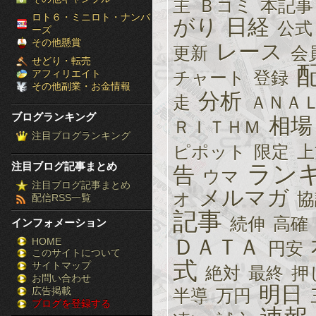
主
Ｂコミ
本記事
［ブ
ロト６・ミニロト・ナンバ
がり
日経
公式
ーズ
ロ
その他懸賞
レース
更新
会
せどり・転売
グ
アフィリエイト
チャート
登録
その他副業・お金情報
ラ
分析
走
ＡＮＡ
ブログランキング
相場
ン
ＲＩＴＨＭ
注目ブログランキング
キ
ピポット
限定
上
注目ブログ記事まとめ
ラン
告
ウマ
ン
注目ブログ記事まとめ
メルマガ
オ
協
配信RSS一覧
グ］-
記事
続伸
高確
インフォメーション
株
ＤＡＴＡ
HOME
円安
このサイトについて
FX
式
サイトマップ
絶対
最終
押
競
お問い合わせ
明日
広告掲載
半導
万円
ブログを登録する
馬