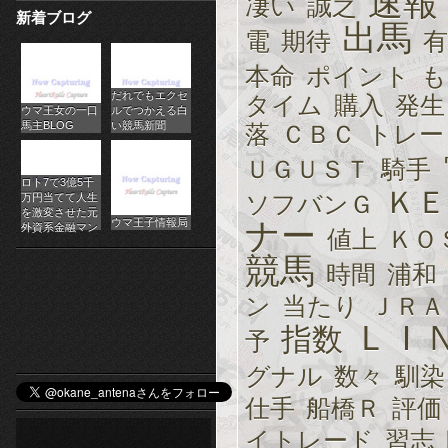
速報
凄い
誠之
新着ブログ
パ
出馬
電
期待
有
チ
本命
ポイント
も
だれでもエクセ
ス
タイム
購入
発生
ウマ王女の一口
ルでつかえる白
馬主BLOG
い競馬新聞
落
ＣＢＣ
トレー
ロ
ＵＧＵＳＴ
騎手
オ
ロト7で3億5千
ＫＥ
ソフバンＧ
万円当てて人生
ン
を激変させた元
ウマ王子情報局
ナー
外資系金融マン
値上
ＫＯ
ラ
競馬
時間
浦和
イ
ン
当たり
ＪＲＡ
ン
ＬＩ
指数
予
カ
グナル
数々
馴染
ジ
仕手
船橋Ｒ
評価
イトレード
習志
ノ