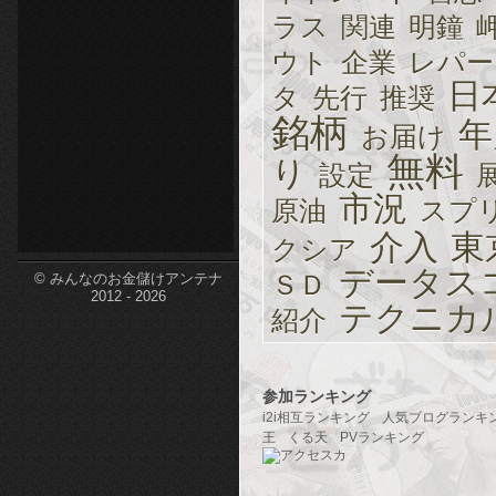
ラス
関連
明鐘
etc-
ウト
企業
レパー
日
タ
先行
推奨
銘柄
年
お届け
無料
り
設定
市況
原油
スプ
介入
東
クシア
データス
ＳＤ
© みんなのお金儲けアンテナ
2012 - 2026
テクニカ
紹介
参加ランキング
i2i相互ランキング
人気ブログランキ
王
くる天
PVランキング