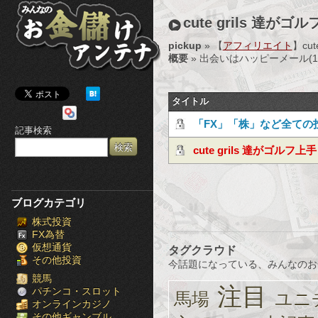
み
cute grils 達がゴ
ん
pickup
» 【
アフィリエイト
】cu
概要
» 出会いはハッピーメール(
な
の
タイトル
お
「FX」「株」など全ての
記事検索
金
必見！投資の失敗は投資
cute grils 達がゴルフ上手
儲
け
ブログカテゴリ
株式投資
ア
FX為替
仮想通貨
タグクラウド
ン
その他投資
今話題になっている、みんなのお
テ
競馬
注目
パチンコ・スロット
馬場
ユニ
オンラインカジノ
ナ
その他ギャンブル