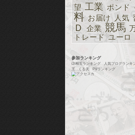
工業
望
ポンド
料
お届け
人気
競馬
Ｄ
企業
トレード
ユーロ
参加ランキング
i2i相互ランキング
人気ブログランキ
王
くる天
PVランキング