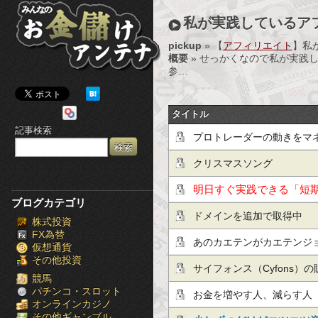
み
私が実践しているア
ん
pickup
» 【
アフィリエイト
】私
概要
» せっかくなので私が実践
な
参…
の
タイトル
お
記事検索
プロトレーダーの動きをマ
金
クリスマスソング
儲
明日すぐ実践できる「短
け
ブログカテゴリ
だけ公開！
ドメインを追加で取得中
株式投資
ア
FX為替
あのカエテンがカエテンジ
仮想通貨
ン
その他投資
スマホ対策化されてただと
サイフォンス（Cyfons）
テ
競馬
パチンコ・スロット
お金を増やす人、減らす人
オンラインカジノ
ナ
その他ギャンブル