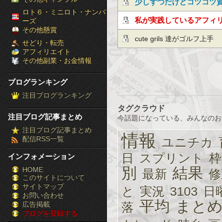
少しずつだけどコツコツ
［ブ
ロト６・ミニロト・ナンバ
月利10％の投資手法！
私が実践しているアフィ
ーズ
ロ
その他懸賞
cute grils 達がゴルフ上手
せどり・転売
グ
アフィリエイト
その他副業・お金情報
ラ
ブログランキング
ン
注目ブログランキング
キ
タグクラウド
注目ブログ記事まとめ
今話題になっている、みんなのお
ン
注目ブログ記事まとめ
情報
配信RSS一覧
ユニチカ
グ］-
日
スプリント
枠
インフォメーション
株
別
結果
HOME
最新
修
このサイトについて
FX
サイトマップ
と
実況
3103
日
競
お問い合わせ
平均
まと
広告掲載
落
ブログを登録する
馬