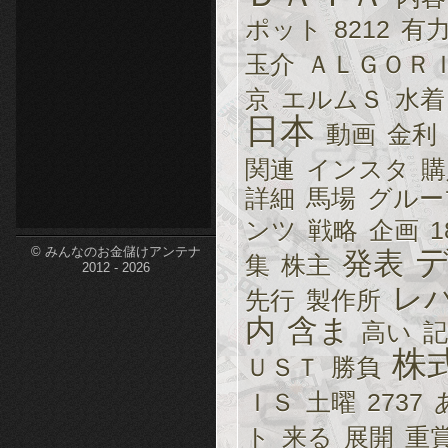
ポット
8212
有
etc-
玉介
ＡＬＧＯＲ
京
エルムＳ
水着
日本
動画
金利
関連
インスタ
購
詳細
馬場
グルー
ンツ
戦略
企画
1
© みんなのお金儲けアンテナ
発表
集
株主
2012 - 2026
レ
先行
製作所
内
含ま
高い
記
株
ＵＳＴ
勝負
ＩＳ
土曜
2737
ト
来る
展開
重