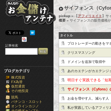
み
サイフォンス（Cyf
ん
pickup
» 【
アフィリエイト
】サ
概要
» サイフォンスの販売価格が
な
の
タイトル
お
プロトレーダーの動きをマ
記事検索
金
クリスマスソング
儲
ドメインを追加で取得中
け
ブログカテゴリ
あのカエテンがカエテンジ
株式投資
ア
スマホ対策化されてただと
明日すぐ実践できる「短
FX為替
仮想通貨
ン
だけ公開！
サイフォンス（Cyfons
その他投資
テ
競馬
た
お金を増やす人、減らす人
パチンコ・スロット
オンラインカジノ
ナ
私が実践しているアフィリ
その他ギャンブル