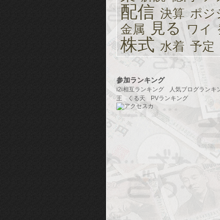
配信
決算
ポジ
見る
金属
ワイ
株式
水着
予定
参加ランキング
i2i相互ランキング
人気ブログランキ
王
くる天
PVランキング