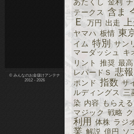
あたくし
金利
チ
etc-
含ま
テークス
Ｅ
上
万円
出走
東
ヤマハ
板情
特別
イム
サン
マーダッシュ
キ
リント
推奨
最高
悲報
レパードＳ
© みんなのお金儲けアンテナ
指数
2012 - 2026
ポンド
サ
ルディングス
三
染
内容
もらえる
マジック
戦略
ク
利用
体株
ラジ
業
解説
億円
ソ