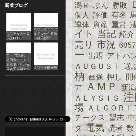
潟Ｒ
ぷん
勝敗
新着ブログ
パ
個人
評価
有名
チ
導体
資産
重賞
だれでもエクセ
ス
イト
当記
紹介
ウマ王女の一口
ルでつかえる白
馬主BLOG
い競馬新聞
ロ
売り
市況
6857
ー
オ
出現
アドバ
ロト7で3億5千
万円当てて人生
ン
ＡＵＧＵＳＴ
選
を激変させた元
ウマ王子情報局
外資系金融マン
柄
画像
押し
開
ラ
ＡＭＰ
ア
新潟
イ
注
ＡＬＹＳＩＳ
ン
場
ＡＬＧＯＲＩ
カ
テークス
習志
中
ジ
電気
タ
読者
数
ノ