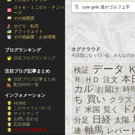
［ブ
cute grils 達がゴルフ上手
ロト６・ミニロト・ナンバ
ーズ
ロ
その他懸賞
せどり・転売
グ
アフィリエイト
その他副業・お金情報
ラ
タグクラウド
ブログランキング
ン
今話題になっている、みんなのお
注目ブログランキング
キ
データ
検証
注目ブログ記事まとめ
ン
本
Ｒ
ＨＤ
注文
注目ブログ記事まとめ
配信RSS一覧
グ］-
カル
お届け
時
インフォメーション
ち
買い
株
クラス
HOME
ド
ド
米国
覧く
このサイトについて
FX
サイトマップ
日経
分足
太陽
競
お問い合わせ
広告掲載
軸馬
連
レパー
ブログを登録する
馬