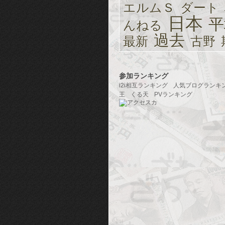
エルムＳ
ダート
日本
平
んねる
過去
最新
古野
参加ランキング
i2i相互ランキング
人気ブログランキ
王
くる天
PVランキング