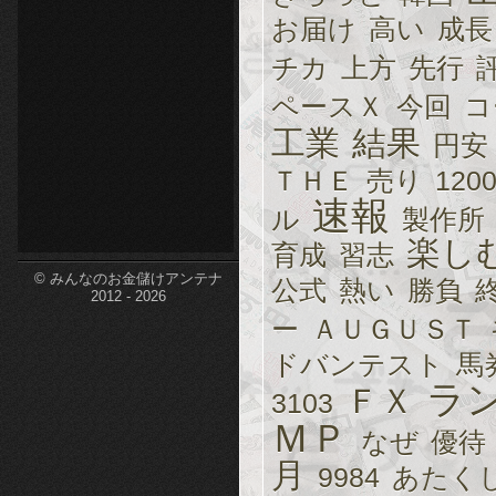
お届け
高い
成長
etc-
チカ
上方
先行
ペースＸ
今回
コ
工業
結果
円安
ＴＨＥ
売り
120
速報
ル
製作所
楽し
育成
習志
© みんなのお金儲けアンテナ
公式
熱い
勝負
2012 - 2026
ー
ＡＵＧＵＳＴ
ドバンテスト
馬
ラ
ＦＸ
3103
ＭＰ
なぜ
優待
月
9984
あたく