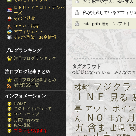
お金を増やす人、減らす人
［ブ
ロト６・ミニロト・ナンバ
私が実践しているアフィリ
ーズ
ロ
その他懸賞
cute grils 達がゴルフ上手
せどり・転売
グ
アフィリエイト
その他副業・お金情報
ラ
ブログランキング
ン
注目ブログランキング
キ
タグクラウド
注目ブログ記事まとめ
今話題になっている、みんなのお
ン
注目ブログ記事まとめ
フジクラ
配信RSS一覧
株銘
グ］-
ＩＮＥ
見る
インフォメーション
株
HOME
事
アウト
ポイン
このサイトについて
FX
サイトマップ
ＮＯ
月
ん
玉介
競
お問い合わせ
ガ
含ま
広告掲載
出現
閲
ブログを登録する
馬