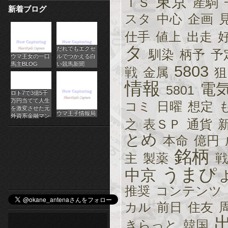
東京
ＩＳ
産駒
新着ブログ
パ
スタ
中心
企画
チ
仕手
値上
出走
タ
だれでもエクセ
ス
馴染
柄予
予
ウマ王女の一口
ルでつかえる白
馬主BLOG
い競馬新聞
5803
ロ
戦
金属
狙
情報
電
5801
オ
ロト7で3億5千
万円当てて人生
コミ
日曜
想定
ン
を激変させた元
ウマ王子情報局
外資系金融マン
之
表ＳＰ
通貨
ラ
とめ
本命
億円
イ
銘柄
主
製薬
戦
ン
うまぴ
中京
カ
推奨
コンテンツ
ジ
カル
前日
住友
きらっと
韓国
ノ