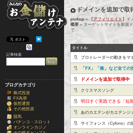
み
ドメインを追加で取
ん
pickup
» 【
アフィリエイト
】ド
概要
» ターゲットサイトを新規
な
で…
の
タイトル
お
記事検索
プロトレーダーの動きをマ
金
「FX」「株」など全ての
儲
必見！投資の失敗は投資
ドメインを追加で取得中
け
ブログカテゴリ
クリスマスソング
株式投資
ア
FX為替
明日すぐ実践できる「短
仮想通貨
ン
その他投資
だけ公開！
あのカエテンがカエテンジ
テ
競馬
パチンコ・スロット
スマホ対策化されてただと
サイフォンス（Cyfons）
オンラインカジノ
ナ
その他ギャンブル