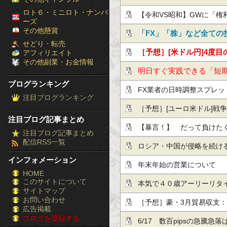
［ブ
ロト６・ミニロト・ナンバ
strategy(2026.5.11)
【令和VS昭和】GWに「権
ーズ
ロ
その他懸賞
に、上司「1日も休むな」ｗ
「FX」「株」など全ての
せどり・転売
グ
方？
必見！投資の失敗は投資
［予想］[米ドル円]4度目の
アフィリエイト
その他副業・お金情報
ラ
ル]戦争終結期待 / [カナ
明日すぐ実践できる「短
ブログランキング
ン
原油…他、今日これから
だけ公開！
FX業者の日時調整スプレ
注目ブログランキング
キ
れた記録
［予想］[ユーロ米ドル]戦争終
注目ブログ記事まとめ
ン
(木)■『日本による為替介
【暴言！】 だって負けた
注目ブログ記事まとめ
配信RSS一覧
グ］-
ユーロの…他、今日これか
ないですか！！
ロシア・中国が侵略を続け
インフォメーション
株
年末年始の営業について
HOME
このサイトについて
FX
本気で４０歳アーリーリタ
サイトマップ
競
お問い合わせ
［予想］豪・3月貿易収支：－
広告掲載
ブログを登録する
馬
で市場予想を下回る（今日
6/17 数百pipsの急騰