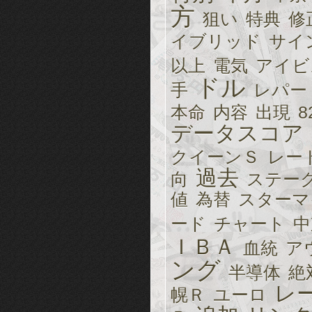
方
狙い
特典
修
イブリッド
サイ
以上
電気
アイビ
ドル
手
レパー
本命
内容
出現
8
データスコア
クイーンＳ
レー
過去
向
ステー
値
為替
スターマ
ード
チャート
中
ＩＢＡ
血統
ア
ング
半導体
絶
レ
幌Ｒ
ユーロ