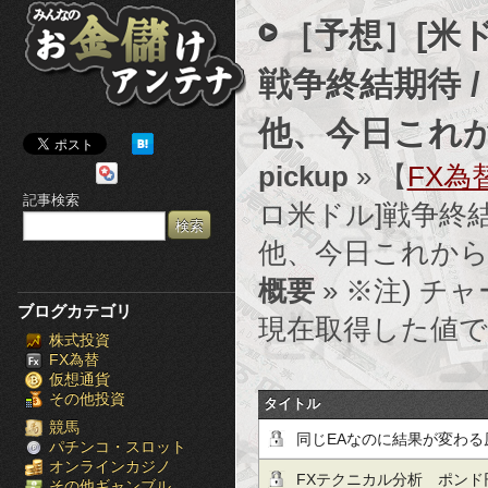
み
［予想］[米ド
ん
戦争終結期待 
な
他、今日これ
の
pickup
» 【
FX為
お
記事検索
ロ米ドル]戦争終結
金
他、今日これか
儲
概要
» ※注) チャ
け
ブログカテゴリ
現在取得した値で
株式投資
ア
FX為替
仮想通貨
ン
その他投資
タイトル
テ
競馬
同じEAなのに結果が変わ
パチンコ・スロット
オンラインカジノ
ナ
リッページ・約定遅延の影
FXテクニカル分析 ポンド円
その他ギャンブル