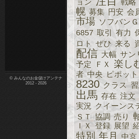
注目
ョン
戦略
etc-
幌
募集
円安
会
市場
ソフバンＧ
6857
取引
有力
ロト
ぜひ
来る
配信
大幅
サン
楽し
予定
ＦＸ
者
中央
ピポット
© みんなのお金儲けアンテナ
8230
クラス
習
2012 - 2026
出馬
存在
注文
実況
クイーンス
ＳＴ
協調
売り
ＩＸ
登録
展望
特別
年月
中京