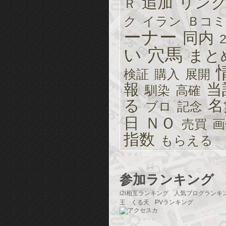
追加
リン
Ｒ
ク
イラン
Ｂコミ
ーナー
同内
い
穴馬
まと
検証
購入
展開
報
当
馴染
高確
る
名
ブロ
記念
日
ＮＯ
売買
画
指数
もらえる
参加ランキング
i2i相互ランキング
人気ブログランキ
王
くる天
PVランキング