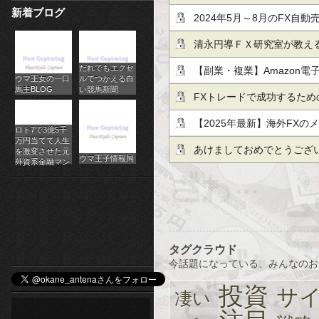
新着ブログ
パ
し・テクニカル/掲示板情報
2024年5月～8月のFX自動
チ
清永円導ＦＸ研究室が教え
だれでもエクセ
ス
８分以上
【副業・複業】Amazon
ウマ王女の一口
ルでつかえる白
馬主BLOG
い競馬新聞
ロ
（2022年12月末時点）
FXトレードで成功するため
オ
【2025年最新】海外FX
ロト7で3億5千
万円当てて人生
ガイド：初心者が知るべき
あけましておめでとうござ
ン
を激変させた元
ウマ王子情報局
外資系金融マン
ラ
イ
ン
タグクラウド
カ
今話題になっている、みんなのお
ジ
投資
サ
凄い
ノ