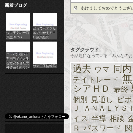
新着ブログ
パ
ガイド：初心者が知るべき
あけましておめでとうござ
チ
だれでもエクセ
ス
ウマ王女の一口
ルでつかえる白
馬主BLOG
い競馬新聞
ロ
タグクラウド
オ
ロト7で3億5千
今話題になっている、みんなのお
万円当てて人生
ン
を激変させた元
過去
同内
ウマ王子情報局
ウマ
外資系金融マン
ラ
無
デイトレード
イ
シアＨＤ
最終
ン
個別
見通し
ピポ
Ｊ
ＡＮＡＬＹＳ
カ
イス
半導
相談
ジ
Ｒ
パスワード
関
ノ