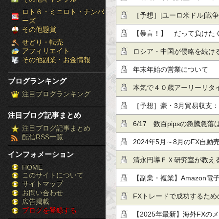
［ブ
ロト６・ミニロト・ナンバ
他、今日これからのドル円
れた記録
［予想］[ユーロ米ドル]戦争終
ーズ
ロ
その他懸賞
(木)■『日本による為替介
【暴言！】 だって負けた
せどり・転売
グ
ユーロの…他、今日これか
アフィリエイト
ないですか！！
ロシア・中国が侵略を続け
その他副業・お金情報
ラ
年末年始の営業について
ブログランキング
ン
本気で４０歳アーリーリタ
注目ブログランキング
キ
［予想］豪・3月貿易収支：－
注目ブログ記事まとめ
ン
で市場予想を下回る（今日
6/17 数百pipsの急騰
注目ブログ記事まとめ
配信RSS一覧
グ］-
し・テクニカル/掲示板情報
2024年5月～8月のFX自動
インフォメーション
株
清永円導ＦＸ研究室が教え
HOME
このサイトについて
FX
８分以上
【副業・複業】Amazon
サイトマップ
競
お問い合わせ
（2022年12月末時点）
FXトレードで成功するため
広告掲載
ブログを登録する
馬
【2025年最新】海外FX