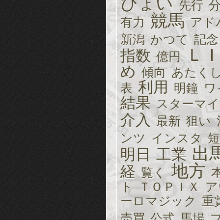
ぴょい
先行
競馬
有力
アド
新潟
かつて
記念
Ｌ
指数
億円
め
傾向
あたく
利用
表
明鐘
ワ
結果
スターマイ
介入
最新
狙い
ンツ
インスタ
短
出
明日
工業
地方
経
覧く
ト
ＴＯＰＩＸ
ア
ーロマジック
重
売買
公式
馬場