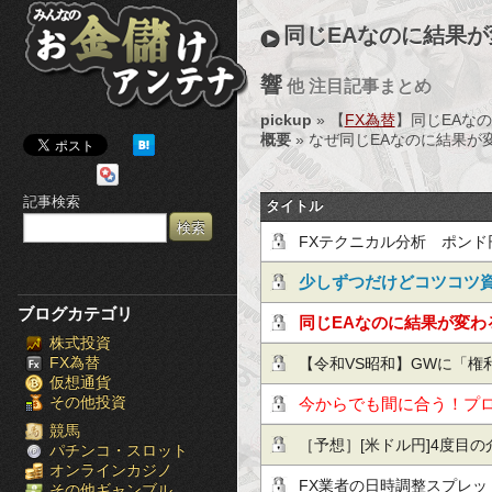
み
同じEAなのに結果
ん
響
他 注目記事まとめ
な
pickup
» 【
FX為替
】同じEAな
の
概要
» なぜ同じEAなのに結果が変わるの
お
記事検索
タイトル
金
FXテクニカル分析 ポンド円
儲
strategy(2026.5.11)
少しずつだけどコツコツ
け
ブログカテゴリ
月利10％の投資手法！
同じEAなのに結果が変わ
株式投資
ア
スリッページ・約定遅延
FX為替
【令和VS昭和】GWに「権
仮想通貨
ン
その他投資
に、上司「1日も休むな」ｗ
今からでも間に合う！プ
テ
競馬
方？
［予想］[米ドル円]4度目の介
パチンコ・スロット
オンラインカジノ
ナ
争終結期待 / [カナダドル
FX業者の日時調整スプレ
その他ギャンブル