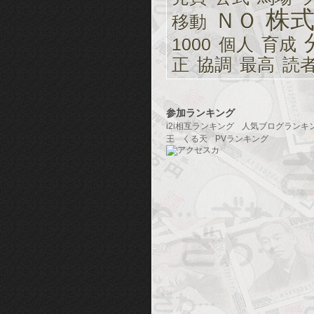
株
ＮＯ
移動
1000
個人
育成
正
協調
最高
読
参加ランキング
i2i相互ランキング
人気ブログランキ
王
くる天
PVランキング