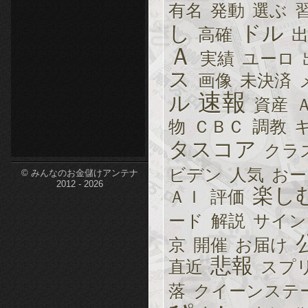
有名
発動
選ぶ
etc-
し
ドル
高確
Ａ
実績
ユーロ
ス
画像
未決済
速報
ル
資産
物
ＣＢＣ
調教
タスコア
クラ
ビデン
人気
おー
© みんなのお金儲けアンテナ
2012 - 2026
楽し
ＡＩ
評価
ード
解説
サイン
京
開催
お届け
悲報
直近
スプ
落
クイーンステ