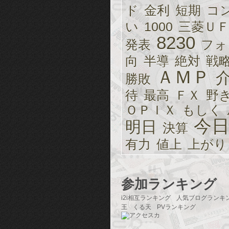
ド
金利
短期
コ
い
1000
三菱Ｕ
8230
発表
フォ
向
半導
絶対
戦
ＡＭＰ
勝敗
待
最高
ＦＸ
野
ＯＰＩＸ
もしく
今
明日
決算
有力
値上
上がり
参加ランキング
i2i相互ランキング
人気ブログランキ
王
くる天
PVランキング