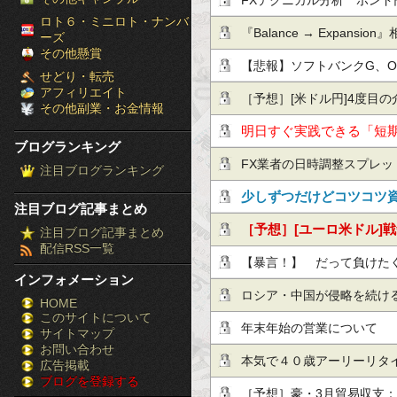
FXテクニカル分析 ポンド円
［ブ
ロト６・ミニロト・ナンバ
strategy(2026.5.11)
『Balance → Expansi
ーズ
ロ
その他懸賞
市場構造の読み方
【悲報】ソフトバンクG、Op
せどり・転売
グ
アフィリエイト
敗し「320億ドルの資金不
［予想］[米ドル円]4度目の介
その他副業・お金情報
ラ
争終結期待 / [カナダドル
明日すぐ実践できる「短
ブログランキング
ン
他、今日これからのドル円
だけ公開！
FX業者の日時調整スプレ
注目ブログランキング
キ
れた記録
少しずつだけどコツコツ
注目ブログ記事まとめ
ン
月利10％の投資手法！
［予想］[ユーロ米ドル]戦争
注目ブログ記事まとめ
配信RSS一覧
グ］-
(木)■『日本による為替
【暴言！】 だって負けた
インフォメーション
株
円、ユーロの…他、今日
ないですか！！
ロシア・中国が侵略を続け
HOME
このサイトについて
FX
し
年末年始の営業について
サイトマップ
競
お問い合わせ
本気で４０歳アーリーリタ
広告掲載
ブログを登録する
馬
［予想］豪・3月貿易収支：－