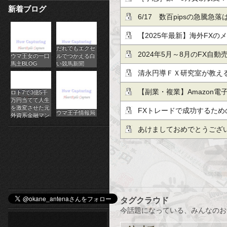
新着ブログ
パ
で市場予想を下回る（今日
6/17 数百pipsの急騰
チ
し・テクニカル/掲示板情報
【2025年最新】海外FX
だれでもエクセ
ス
ガイド：初心者が知るべき
2024年5月～8月のFX自動
ウマ王女の一口
ルでつかえる白
馬主BLOG
い競馬新聞
ロ
清永円導ＦＸ研究室が教え
オ
８分以上
【副業・複業】Amazon
ロト7で3億5千
万円当てて人生
ン
を激変させた元
（2022年12月末時点）
FXトレードで成功するため
ウマ王子情報局
外資系金融マン
ラ
あけましておめでとうござ
イ
ン
カ
タグクラウド
ジ
今話題になっている、みんなのお
ノ