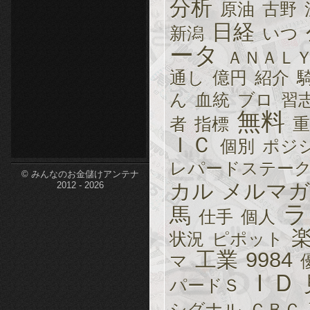
分析
原油
古野
etc-
日経
新潟
いつ
ータ
ＡＮＡＬ
通し
億円
紹介
ん
血統
ブロ
習
無料
者
指標
重
ＩＣ
個別
ポジ
レパードステー
© みんなのお金儲けアンテナ
カル
メルマガ
2012 - 2026
ラ
馬
仕手
個人
状況
ピポット
工業
9984
マ
ＩＤ
パードＳ
シグナル
ＣＢＣ