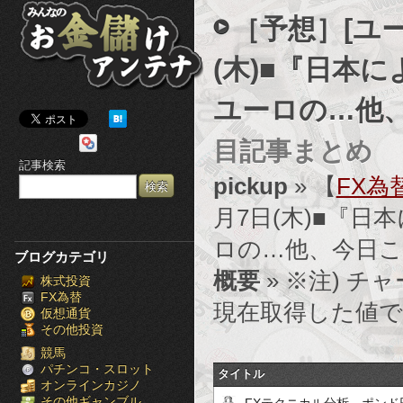
み
［予想］[ユー
ん
(木)■『日本
な
ユーロの…他
の
目記事まとめ
お
記事検索
金
pickup
» 【
FX為
月7日(木)■『
儲
ロの…他、今日
け
ブログカテゴリ
概要
» ※注) チャ
株式投資
ア
FX為替
現在取得した値で
仮想通貨
ン
その他投資
テ
競馬
パチンコ・スロット
タイトル
オンラインカジノ
ナ
その他ギャンブル