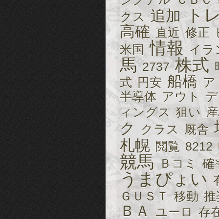
ト
追加
クス
高確
直近
修正
情報
米国
イラ
馬
株式
2737
船橋
式
円安
ア
半導体
アウト
デ
ィングス
狙い
産
ク
クラス
厩舎
札幌
閲覧
8212
競馬
Ｂコミ
確
うまぴょい
ＧＵＳＴ
移動
推
ＢＡ
ユーロ
存