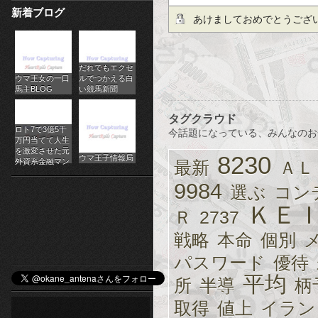
新着ブログ
パ
あけましておめでとうござ
チ
だれでもエクセ
ス
ウマ王女の一口
ルでつかえる白
馬主BLOG
い競馬新聞
ロ
タグクラウド
オ
ロト7で3億5千
今話題になっている、みんなのお
万円当てて人生
ン
を激変させた元
8230
ウマ王子情報局
外資系金融マン
最新
ＡＬ
ラ
9984
選ぶ
コン
イ
ＫＥ
Ｒ
2737
ン
戦略
本命
個別
カ
パスワード
優待
平均
所
半導
柄
ジ
取得
値上
イラン
ノ