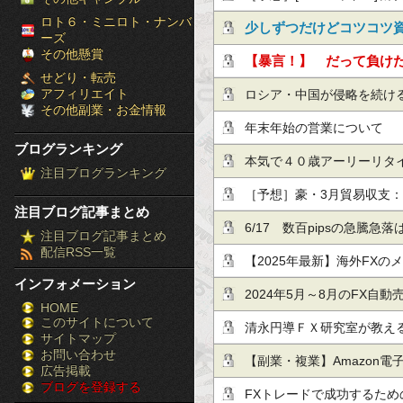
［ブ
ロト６・ミニロト・ナンバ
(木)■『日本による為替介
少しずつだけどコツコツ
ーズ
ロ
その他懸賞
ユーロの…他、今日これか
月利10％の投資手法！
【暴言！】 だって負け
せどり・転売
グ
じゃないですか！！
アフィリエイト
ロシア・中国が侵略を続け
その他副業・お金情報
ラ
年末年始の営業について
ブログランキング
ン
本気で４０歳アーリーリタ
注目ブログランキング
キ
［予想］豪・3月貿易収支：－
注目ブログ記事まとめ
ン
で市場予想を下回る（今日
6/17 数百pipsの急騰
注目ブログ記事まとめ
配信RSS一覧
グ］-
し・テクニカル/掲示板情報
【2025年最新】海外FX
インフォメーション
株
ガイド：初心者が知るべき
2024年5月～8月のFX自動
HOME
このサイトについて
FX
清永円導ＦＸ研究室が教え
サイトマップ
競
お問い合わせ
８分以上
【副業・複業】Amazon
広告掲載
ブログを登録する
馬
（2022年12月末時点）
FXトレードで成功するため