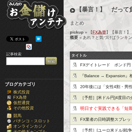
み
【暴言！】 だって
ん
まとめ
な
pickup
» 【
FX為替
】【暴言！】
の
概要
» あれ？と気づけばランキン
お
記事検索
タイトル
金
FXデイトレード ポンド円 
儲
strategy(2026.5.11)
『Balance → Expansi
け
ブログカテゴリ
市場構造の読み方
20年後には「女性4割・男
株式投資
ア
FX為替
会に…日本の少子化が止まら
［予想］[米ドル円]4度目の介
仮想通貨
ン
その他投資
争終結期待 / [カナダドル
明日すぐ実践できる「短
テ
競馬
他、今日これからのドル円
だけ公開！
FX業者の日時調整スプレ
パチンコ・スロット
オンラインカジノ
ナ
れた記録
［予想］[ユーロ米ドル]戦争終
その他ギャンブル