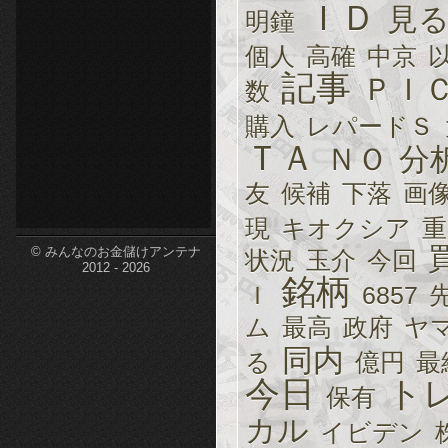
ＩＤ
見
明鐘
etc-
個人
高確
中京
記事
ＰＩ
数
購入
レパードＳ
ＴＡ
ＮＯ
分
友
候補
下落
画
現
キオクシア
重
© みんなのお金儲けアンテナ
状況
玉介
今回
2012 - 2026
銘柄
Ｉ
6857
ム
最高
政府
ヤ
同内
る
億円
最
今日
ト
保有
カル
イビデン