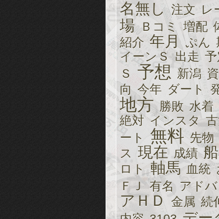
名無し
注文
レ
場
Ｂコミ
増配
年月
紹介
ぷん
イーンＳ
出走
予
予想
Ｓ
新潟
資
向
今年
ダート
地方
勝敗
水着
絶対
インスタ
古
無料
ート
先物
現在
船
ス
成績
軸馬
ロト
血統
ＦＪ
有名
アドバ
アＨＤ
金属
続
デー
内容
3103