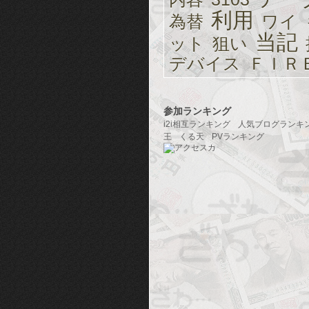
利用
為替
ワイ
当記
ット
狙い
デバイス
ＦＩＲ
参加ランキング
i2i相互ランキング
人気ブログランキ
王
くる天
PVランキング