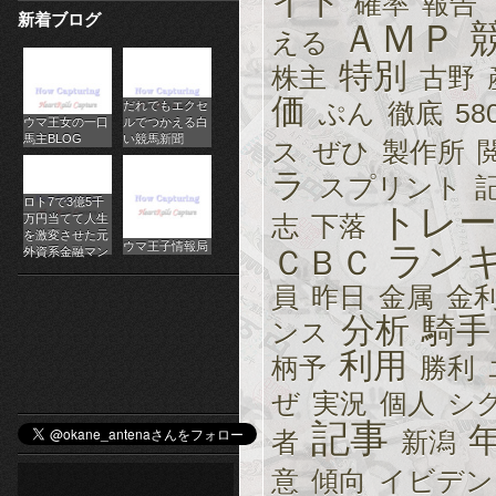
イト
確率
報告
新着ブログ
パ
ＡＭＰ
える
チ
特別
株主
古野
価
ぷん
徹底
58
だれでもエクセ
ス
ウマ王女の一口
ルでつかえる白
馬主BLOG
い競馬新聞
ス
ぜひ
製作所
ロ
ラ
スプリント
オ
ロト7で3億5千
トレ
志
下落
万円当てて人生
ン
を激変させた元
ウマ王子情報局
ラン
ＣＢＣ
外資系金融マン
ラ
員
昨日
金属
金
イ
分析
騎手
ンス
利用
ン
柄予
勝利
ぜ
実況
個人
シ
カ
記事
者
新潟
ジ
意
傾向
イビデン
ノ