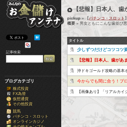
み
【悲報】日本人、歯
ん
pickup
» 【
パチンコ・スロット
概要
» 男女ともにこんな歯並び
な
の
タイトル
お
少しずつだけどコツコツ
記事検索
金
月利10％の投資手法！
【悲報】日本人、歯があ
儲
沖ドキゴールド攻略の基本
け
ブログカテゴリ
今からでも間に合う！プ
株式投資
ア
【画像あり】「リアルカイ
FX為替
仮想通貨
ン
表されたぞｗｗｗｗｗｗｗ
その他投資
テ
競馬
パチンコ・スロット
オンラインカジノ
ナ
その他ギャンブル