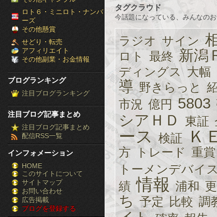
タグクラウド
［ブ
ロト６・ミニロト・ナンバ
今話題になっている、みんなのお
ーズ
ロ
その他懸賞
ラジオ
サイン
せどり・転売
グ
アフィリエイト
新潟
ロト
最終
その他副業・お金情報
ラ
ディングス
大幅
ブログランキング
導
ン
野きらっと
注目ブログランキング
5803
キ
市況
億円
注目ブログ記事まとめ
シアＨＤ
東証
ン
注目ブログ記事まとめ
ース
Ｋ
検証
配信RSS一覧
グ］-
方
トレード
重賞
インフォメーション
株
HOME
トーメンデバイ
このサイトについて
FX
情報
サイトマップ
績
浦和
更
競
お問い合わせ
ち
予定
比較
調
広告掲載
ブログを登録する
馬