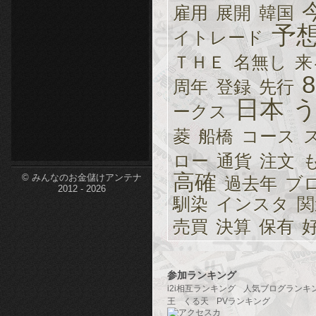
雇用
展開
韓国
etc-
予
イトレード
ＴＨＥ
名無し
来
8
周年
登録
先行
日本
ークス
菱
船橋
コース
ロー
通貨
注文
高確
© みんなのお金儲けアンテナ
過去年
ブ
2012 - 2026
馴染
インスタ
関
売買
決算
保有
参加ランキング
i2i相互ランキング
人気ブログランキ
王
くる天
PVランキング