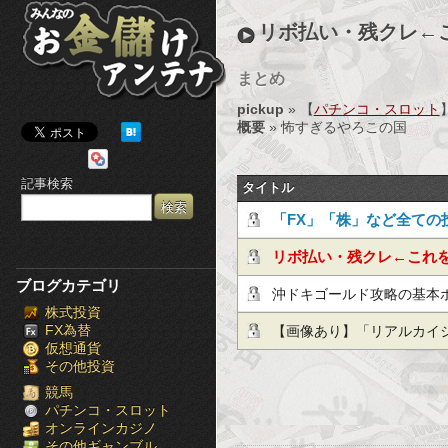
み
リボ払い・残クレ←
ん
まとめ
な
pickup
» 【
パチンコ・スロット
の
概要
» 怖すぎるやろこの国
お
記事検索
タイトル
金
「FX」「株」など全ての
儲
必見！投資の失敗は投資
リボ払い・残クレ←これ
け
ブログカテゴリ
やってるという事実
沖ドキゴールド攻略の基本
株式投資
ア
FX為替
【画像あり】「リアルカイ
仮想通貨
ン
その他投資
表されたぞｗｗｗｗｗｗｗ
テ
競馬
パチンコ・スロット
オンラインカジノ
ナ
その他ギャンブル