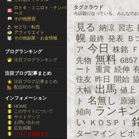
［ブ
タグクラウド
ロト６・ミニロト・ナンバ
ーズ
今話題になっている、みんなのお
ロ
その他懸賞
見る
納涼
習志
せどり・転売
グ
アフィリエイト
幌
最終
発表
Ｂ
その他副業・お金情報
ラ
今日
ア
株銘
ブログランキング
ン
無料
先物
6857
注目ブログランキング
キ
ート
重賞
続伸
注目ブログ記事まとめ
ン
住友
昨日
開始
注目ブログ記事まとめ
出馬
配信RSS一覧
大幅
値上
グ］-
名無し
インフォメーション
ト
原油
株
HOME
ランキ
傾向
このサイトについて
FX
サイトマップ
い
ＫＯＳＰＩ
競
お問い合わせ
広告掲載
ターマイン
ピポ
ブログを登録する
馬