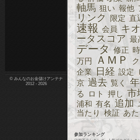
軸馬
狙い
報他
etc-
リンク
限定
直
速報
キ
会員
ータスコア
最
データ
修正
ＡＭＰ
万円
ク
日経
企業
設定
© みんなのお金儲けアンテナ
過去
年
京
覧く
2012 - 2026
市
る
ロト
押し
追加
浦和
有名
当たり
検証
あた
参加ランキング