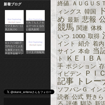
終値
ＡＵＧＵＳ
新着ブログ
パ
ィングス
韓国
チ
め
悲報
最新
だれでもエクセ
ス
競馬
ウマ王女の一口
ルでつかえる白
関連
体株
馬主BLOG
い競馬新聞
ロ
いつ
1000
取得
オ
イント
紹介
着内
ロト7で3億5千
万円当てて人生
当
ン
サイン
本命
を激変させた元
ウマ王子情報局
外資系金融マン
ＫＥＩＢＡ
ト
ラ
手
ポジション
存
イ
ＰＩ
イビデン
ン
記事
トレー
カ
ソフバンＧ
イン
ジ
読者
公式
野きら
る
評価
馴染
新
ノ