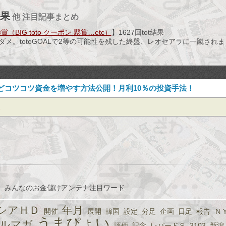
結果
他 注目記事まとめ
（BIG toto クーポン 懸賞…etc）
】1627回tot結果
ダメ。totoGOALで2等の可能性を残した終盤、レオセアラに一蹴され
どコツコツ資金を増やす方法公開！月利10％の投資手法！
、みんなのお金儲けアンテナ注目ワード
シアＨＤ
年月
開催
展開
韓国
設定
分足
企画
日足
報告
Ｎ
うまぴょい
ルマガ
評価
記念
レパードＳ
3103
新潟