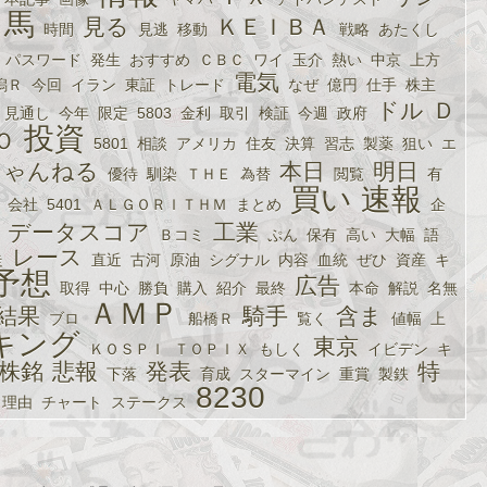
出馬
見る
ＫＥＩＢＡ
時間
見逃
移動
戦略
あたくし
パスワード
発生
おすすめ
ＣＢＣ
ワイ
玉介
熱い
中京
上方
電気
潟Ｒ
今回
イラン
東証
トレード
なぜ
億円
仕手
株主
ドル
Ｄ
見通し
今年
限定
5803
金利
取引
検証
今週
政府
投資
Ｏ
5801
相談
アメリカ
住友
決算
習志
製薬
狙い
エ
ちゃんねる
本日
明日
優待
馴染
ＴＨＥ
為替
閲覧
有
買い
速報
会社
5401
ＡＬＧＯＲＩＴＨＭ
まとめ
企
データスコア
工業
Ｂコミ
ぷん
保有
高い
大幅
語
レース
走
直近
古河
原油
シグナル
内容
血統
ぜひ
資産
キ
予想
広告
取得
中心
勝負
購入
紹介
最終
本命
解説
名無
ＡＭＰ
結果
騎手
含ま
ブロ
船橋Ｒ
覧く
値幅
上
キング
東京
ＫＯＳＰＩ
ＴＯＰＩＸ
もしく
イビデン
キ
株銘
悲報
発表
特
下落
育成
スターマイン
重賞
製鉄
8230
理由
チャート
ステークス