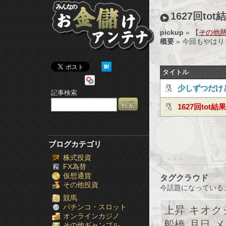
み
1627回tot
ん
pickup
» 【
その他懸賞
概要
» 今回もやはり
な
の
タイトル
お
少しずつだけ
記事検索
金
1627回tot結果
儲
け
ブログカテゴリ
株式投資
ア
FX為替
仮想通貨
タグクラウド
ン
その他投資
今話題になっている
テ
競馬
パチンコ・スロット
上昇
キオク
オンラインカジノ
ナ
船橋
月日
メ
その他ギャンブル