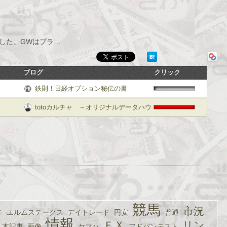
ました。GWはプラ…
ブログ
クリック
鉄則！日経オプション秘伝の書
totoカルチャ ～オリジナルデータハウ
ス～
競馬
市況
Ｙ
エルムステークス
デイトレード
円安
普通
情報
ＦＸ
リン
本記事
画像
ヤマハ
アドバンテスト