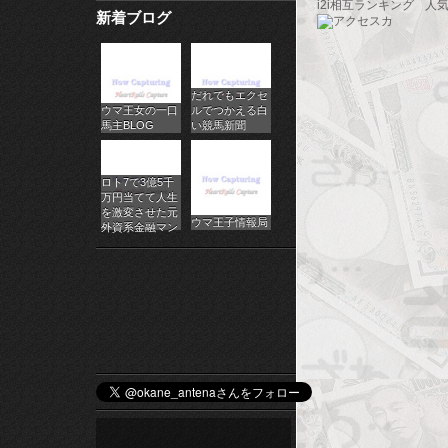
i2i相互ランキング
人
新着ブログ
パ
チ
だれでもエクセ
ス
ウマ王女の一口
ルでつかえる白
馬主BLOG
い競馬新聞
ロ
オ
ロト7で3億5千
万円当てて人生
ン
を激変させた元
ウマ王子情報局
外資系金融マン
ラ
イ
ン
カ
ジ
ノ