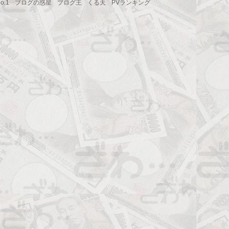
.1
ブログの惑星
ブログ王
くる天
PVランキング