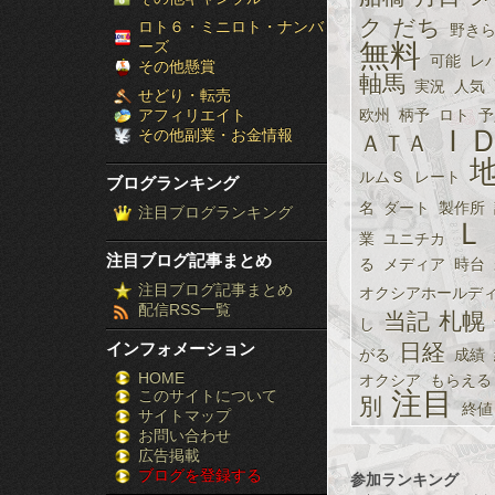
［ブ
ク
だち
ロト６・ミニロト・ナンバ
野き
ーズ
無料
可能
レ
ロ
その他懸賞
軸馬
実況
人気
せどり・転売
グ
アフィリエイト
欧州
柄予
ロト
予
Ｉ
その他副業・お金情報
ＡＴＡ
ラ
ルムＳ
レート
ブログランキング
ン
名
ダート
製作所
注目ブログランキング
Ｌ
キ
業
ユニチカ
注目ブログ記事まとめ
る
メディア
時台
ン
注目ブログ記事まとめ
オクシアホールデ
配信RSS一覧
グ］-
当記
札幌
し
インフォメーション
日経
がる
成績
株
HOME
オクシア
もらえる
このサイトについて
FX
注目
別
終値
サイトマップ
競
お問い合わせ
広告掲載
ブログを登録する
馬
参加ランキング