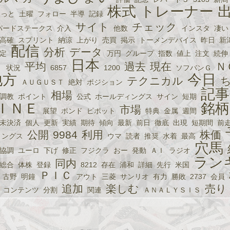
株式
トレーナー
らっと
土曜
フォロー
半導
記録
サイト
チェック
パードステークス
介入
他数
インスタ
凄い
高確
スプリント
納涼
上がり
売買
掲示
トーメンデバイス
昨日
新
配信
分析
データ
定
万円
グループ
指数
値上
注文
続伸
Ｄ
日本
平均
過去
現在
Ｎ
状況
6857
1200
ソフバンＧ
地方
今日
テクニカル
ＡＵＧＵＳＴ
絶対
ポジション
記事
相場
調教
ポイント
公式
ホールディングス
サイン
短期
ＩＮＥ
銘柄
市場
展望
ポンド
ピポット
特典
金属
週間
未決済
個人
更新
実績
期待
傾向
最新
前日
徹底
出現
短期間
前
公開
9984
利用
株価
ィングス
ウマ
読者
推奨
水着
最高
穴馬
協調
ユーロ
下げ
修正
フジクラ
おー
発動
ＡＩ
ラジオ
ラン
同内
総合
体株
登録
8212
存在
浦和
詳細
先行
米国
ＰＩＣ
古野
明鐘
アウト
三菱
サンリオ
有力
勝敗
2737
会員
追加
楽しむ
売り
コンテンツ
分割
関連
ＡＮＡＬＹＳＩＳ