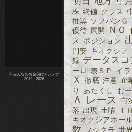
明日
地方
年
etc-
株
終値
クラス
推奨
ソフバンＧ
ＮＯ
優待
展開
ス
ポジション
円安
キオクシア
データスコ
録
ーロ
表ＳＰ
イラ
© みんなのお金儲けアンテナ
Ｘ
徹底
注意
企
2012 - 2026
り
あたくし
おー
Ａ
レース
市
落
出現
土曜
Ｔ
キオクシアホー
数
フジクラ
世