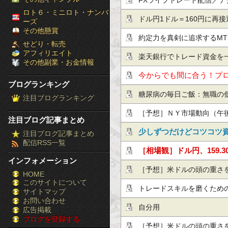
FXライブトレード配信／テ
［ブ
ロト６・ミニロト・ナンバ
いくらいわかる買い時、売
ドル円1ドル＝160円に再
ーズ
ロ
その他懸賞
とトレードスタイルを学ぶ
も円安傾向止まらず！
約定力を真剣に追求するMT
せどり・転売
グ
アフィリエイト
Execution品質で決まる
楽天銀行でトレード資金を
その他副業・お金情報
ラ
今からでも間に合う！プ
ブログランキング
ン
糖尿病の毎日ご飯：無職の
注目ブログランキング
キ
尿病40-43日目）
［予想］ＮＹ市場動向（午後0
注目ブログ記事まとめ
ン
ル高、原油先物1.22ドル
少しずつだけどコツコツ
注目ブログ記事まとめ
配信RSS一覧
グ］-
通し・テクニカル/掲示板情
月利10％の投資手法！
［相場観］ドル円、159.
インフォメーション
株
気指標は予想を大きく上
［予想］米ドルの頭の重さを
HOME
このサイトについて
FX
ト・テクニカル/ユーロ円
が1.18ドルの節目を回復
トレードスキルを磨くため
サイトマップ
競
お問い合わせ
定され…他、今日これから
自分用
広告掲載
ブログを登録する
馬
［予想］米ドルの頭の重さを