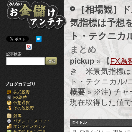
み
［相場観］ド
ん
気指標は予想
な
ト・テクニカ
の
まとめ
お
記事検索
金
pickup
» 【
FX為
き 米景気指標は
儲
ト・テクニカル/
け
ブログカテゴリ
概要
» ※注) チャ
株式投資
ア
FX為替
現在取得した値で
仮想通貨
ン
その他投資
テ
競馬
パチンコ・スロット
タイトル
オンラインカジノ
ナ
その他ギャンブル