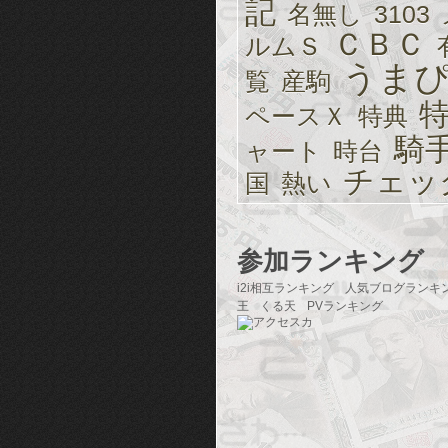
記
名無し
3103
ＣＢＣ
ルムＳ
うま
覧
産駒
ペースＸ
特典
騎
ャート
時台
チェッ
国
熱い
参加ランキング
i2i相互ランキング
人気ブログランキ
王
くる天
PVランキング