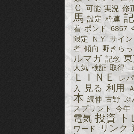
Ｃ
可能
実況
修
馬
記
設定
枠連
着
ポンド
6857
限定
ＮＹ
サイン
者
傾向
野きらっ
ルマガ
東
記念
人気
検証
取得
ＬＩＮＥ
レパ
見る
利用
入
本
続伸
古野
ぷ
スプリント
今年
投資
ト
電気
リンク
ワード