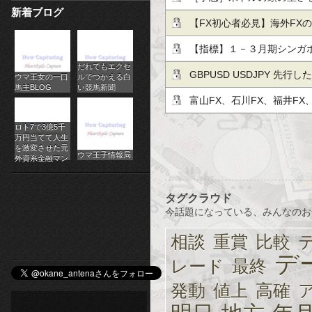
新着ブログ
パ
が1.18ドルの節目を回復
【FX初心者必見】海外FX
チ
定され…他、今日これから
International
【指標】１－３月期シンガポ
だれでもエクセ
ス
2.2%
GBPUSD USDJPY 先
ウマ王女の一口
ルでつかえる白
馬主BLOG
い競馬新聞
ロ
収支。
富山FX、石川FX、福井FX
オ
FX
ロト7で3億5千
万円当てて人生
ン
を激変させた元
ウマ王子情報局
外資系金融マン
ラ
タグクラウド
イ
今話題になっている、みんなのお
ン
相談
重賞
比較
カ
デ
レード
最終
ジ
発動
値上
高確
ノ