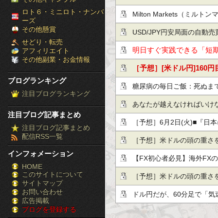
［ブ
ロト６・ミニロト・ナンバ
めかかっていない」 若い
Milton Markets（ミ
ーズ
ロ
その他懸賞
進を強調
ャンペーン内容
USD/JPY円安局面の自動売
せどり・転売
グ
急変動を避ける実践設計
明日すぐ実践できる「短
アフィリエイト
その他副業・お金情報
ラ
だけ公開！
［予想］[米ドル円]160円目
ブログランキング
ン
ユーロ圏HICP / [NZド
糖尿病の毎日ご飯：死ぬま
注目ブログランキング
キ
今日これからのドル円見
（糖尿病44-47日目）
あなたが越えなければいけ
注目ブログ記事まとめ
ン
［予想］6月2日(火)■『日
注目ブログ記事まとめ
配信RSS一覧
グ］-
惑』と『米ドル、日本円、
［予想］米ドルの頭の重さを
インフォメーション
株
『主要な株…他、今日これ
が1.18ドルの節目を回復
【FX初心者必見】海外FX
HOME
このサイトについて
FX
定され…他、今日これから
International
［予想］米ドルの頭の重さを
サイトマップ
競
お問い合わせ
が1.18ドルの節目を回復
ドル円だが、60分足で「気
広告掲載
ブログを登録する
馬
定され…他、今日これから