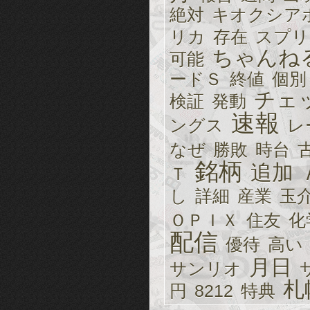
絶対
キオクシア
リカ
存在
スプリ
ちゃんね
可能
ードＳ
終値
個別
チェ
検証
発動
速報
ングス
レ
なぜ
勝敗
時台
銘柄
追加
Ｔ
し
詳細
産業
玉
ＯＰＩＸ
住友
化
配信
優待
高い
月日
サンリオ
札
円
8212
特典