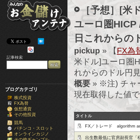
み
［予想］[米ド
ん
ユーロ圏HICP
な
日これからの
の
pickup
» 【
FX為
お
記事検索
米ドル]ユーロ圏HI
金
れからのドル円
儲
概要
» ※注) チャ
け
ブログカテゴリ
現在取得した値で
株式投資
ア
FX為替
仮想通貨
ン
その他投資
タイトル
テ
競馬
FX／トレード algorithm a
パチンコ・スロット
オンラインカジノ
ナ
(2026.6.4)
出生数最低に官房副長官「
その他ギャンブル