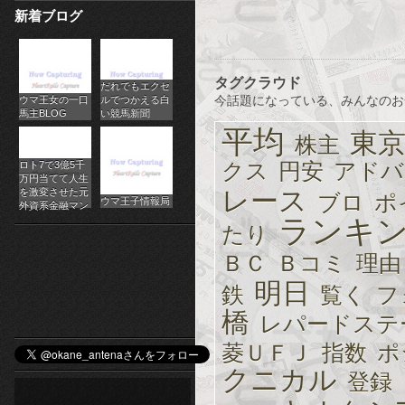
新着ブログ
パ
チ
タグクラウド
だれでもエクセ
ス
今話題になっている、みんなのお
ウマ王女の一口
ルでつかえる白
馬主BLOG
い競馬新聞
ロ
平均
東
株主
オ
クス
円安
アドバ
ロト7で3億5千
万円当てて人生
ン
レース
を激変させた元
ブロ
ポ
ウマ王子情報局
外資系金融マン
ランキ
ラ
たり
ＢＣ
Ｂコミ
理由
イ
明日
鉄
覧く
フ
ン
橋
レパードステ
カ
菱ＵＦＪ
指数
ポ
ジ
クニカル
登録
ノ