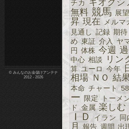
キオクシ
チカ
etc-
競馬
無料
展
昇
現在
メルマ
見通し
記録
期待
め
東証
介入
ヤ
今週
過
円
体株
リン
中心
相談
算
ユーロ
今年
© みんなのお金儲けアンテナ
相場
ＮＯ
結
2012 - 2026
本命
チャート
58
ー
限定
トーメ
楽しむ
ド
金属
ＩＤ
イラン
同
月
報告
週間
出