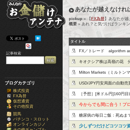
み
あなたが越えなけれ
ん
pickup
» 【
FX為替
】あなたが越
概要
» あれ？と気づけばランキン
な
の
タイトル
お
FX／トレード algorithm a
記事検索
金
(2026.6.4)
キオクシア株は高嶺の花 
儲
家「手が出ない」
Milton Markets（ミ
け
ブログカテゴリ
ャンペーン内容
USD/JPY円安局面の自動売
株式投資
ア
急変動を避ける実践設計
［予想］[米ドル円]160円目
FX為替
仮想通貨
ン
ロ圏HICP / [NZドル円]
今からでも間に合う！プ
その他投資
テ
競馬
からのドル円見通し
糖尿病の毎日ご飯：死ぬま
パチンコ・スロット
オンラインカジノ
ナ
（糖尿病44-47日目）
少しずつだけどコツコツ
その他ギャンブル