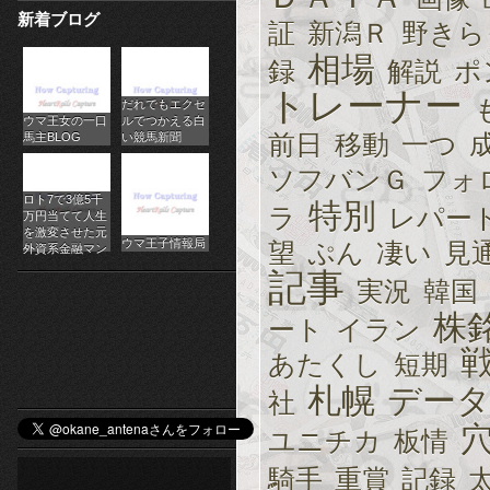
新着ブログ
パ
証
新潟Ｒ
野きら
相場
チ
録
解説
ポ
トレーナー
だれでもエクセ
ス
ウマ王女の一口
ルでつかえる白
前日
移動
一つ
馬主BLOG
い競馬新聞
ロ
ソフバンＧ
フォ
オ
ロト7で3億5千
特別
ラ
レパー
万円当てて人生
ン
を激変させた元
ウマ王子情報局
望
ぷん
凄い
見
外資系金融マン
ラ
記事
実況
韓国
イ
株
ート
イラン
ン
あたくし
短期
札幌
デー
社
カ
ユニチカ
板情
ジ
騎手
重賞
記録
ノ