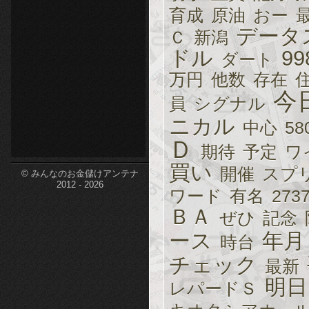
育成
原油
おー
etc-
データ
Ｃ
新潟
ドル
99
ダート
万円
他数
存在
今
員
シグナル
ニカル
中心
58
Ｄ
期待
予定
ワ
買い
開催
スプ
© みんなのお金儲けアンテナ
2012 - 2026
ワード
有名
273
ＢＡ
ぜひ
記念
ース
年月
時台
チェック
最新
明日
レパードＳ