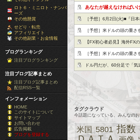
［ブ
月利10％の投資手法！
あなたが越えなければい
ロト６・ミニロト・ナンバ
ーズ
ロ
その他懸賞
［予想］6月2日(火)■『日
せどり・転売
グ
惑』と『米ドル、日本円、
［予想］米ドルの頭の重さを
アフィリエイト
その他副業・お金情報
『主要な株…他、今日これ
ラ
が1.18ドルの節目を回復
【FX初心者必見】海外FX
ブログランキング
定され…他、今日これから
International
ン
［予想］米ドルの頭の重さを
注目ブログランキング
が1.18ドルの節目を回復
ドル円だが、60分足で「気
キ
注目ブログ記事まとめ
定され…他、今日これから
ン
注目ブログ記事まとめ
配信RSS一覧
グ］-
インフォメーション
株
HOME
タグクラウド
このサイトについて
FX
今話題になっている、みんなのお
サイトマップ
競
お問い合わせ
指数
米国
5801
広告掲載
ブログを登録する
馬
ＤＡＴＡ
画像