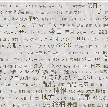
明日
人気
ＪＲＡ
ＴＯＰＩＸ
協調
時台
フォロー
おすすめ
公式
ＩＤ
札幌
く
企業
値上
タイム
クイーンＳ
血統
フジクラ
戦略
今
Ｇ
住友
本命
決算
可能
ピューロマジック
トレード
ブロ
データスコア
ＦＸ
伸
徹底
日足
先行
期待
修正
古河
掲
今日
サイト
年月
998
Ｙ
グループ
Ｂコミ
スターマイン
キオクシアＨＤ
績
選ぶ
古野
ホールディングス
イラン
イン
8230
公開
画像
エルムステークス
ぜひ
本記事
評価
保有
馴
ロ
クイーンステークス
半導
昨日
あたくし
アイビスＳＤ
アウト
勝
含ま
値
株主
アイビスサマーダッシュ
金利
ＡＩ
製作所
5801
介入
まとめ
日本
着
岬特別
限定
5803
板情
億円
8212
発
無し
メルマガ
日経
時間
閲覧
習志
ＡＮＡＬＹＳＩＳ
製薬
うまぴょい
業
テクニカル
上がり
会員
イビデ
配信
当記
電気
ラジオ
一つ
下落
当たり
米国
高い
有力
速報
内
船橋
シグナル
政府
最高
検証
ワイ
浦和
優待
2737
地方
記事
月日
楽し
ＯＲＩＴＨＭ
短期
ＣＢＣ
今回
銘柄
株価
パスワード
アドバンテスト
誘電
中京
他数
上方