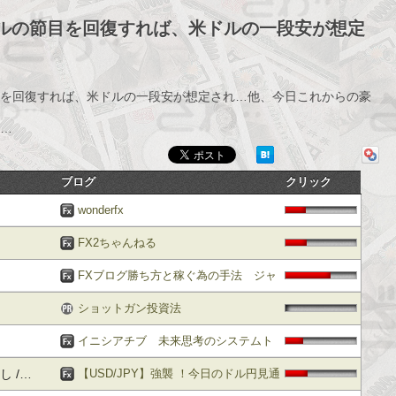
8ドルの節目を回復すれば、米ドルの一段安が想定
節目を回復すれば、米ドルの一段安が想定され…他、今日これからの豪
円…
ブログ
クリック
wonderfx
FX2ちゃんねる
FXブログ勝ち方と稼ぐ為の手法 ジャ
ンボ尾形
ショットガン投資法
イニシアチブ 未来思考のシステムト
し /…
レーダー
【USD/JPY】強襲 ！今日のドル円見通