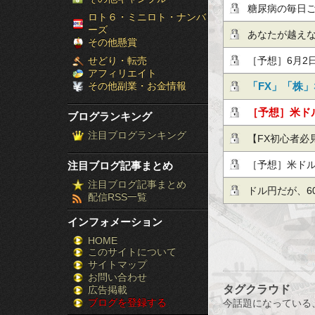
他、今日これ
糖尿病の毎日ご
［ブ
ロト６・ミニロト・ナンバ
ーズ
あなたが越え
ロ
その他懸賞
せどり・転売
［予想］6月2
グ
アフィリエイト
その他副業・お金情報
性』、そして
「FX」「株
ラ
ょう！
［予想］米ドル
ブログランキング
ン
注目ブログランキング
ドルの一段安
【FX初心者必見】
キ
［予想］米ドル
注目ブログ記事まとめ
ン
注目ブログ記事まとめ
一段安が想定
ドル円だが、6
配信RSS一覧
グ］-
インフォメーション
株
HOME
このサイトについて
FX
サイトマップ
競
お問い合わせ
タグクラウド
広告掲載
ブログを登録する
馬
今話題になっている