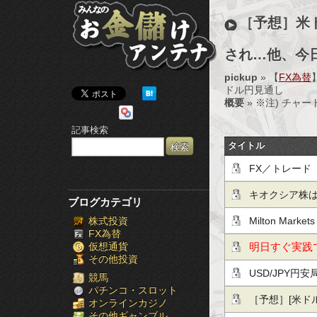
み
［予想］米
ん
され…他、今
な
pickup
» 【
FX為替
の
ドル円見通し
概要
» ※注) チャー
お
記事検索
金
タイトル
FX／トレード alg
儲
キオクシア株
け
ブログカテゴリ
株式投資
Milton M
ア
FX為替
仮想通貨
明日すぐ実践
ン
その他投資
USD/JPY
テ
競馬
パチンコ・スロット
［予想］[米ドル円
オンラインカジノ
ナ
その他ギャンブル