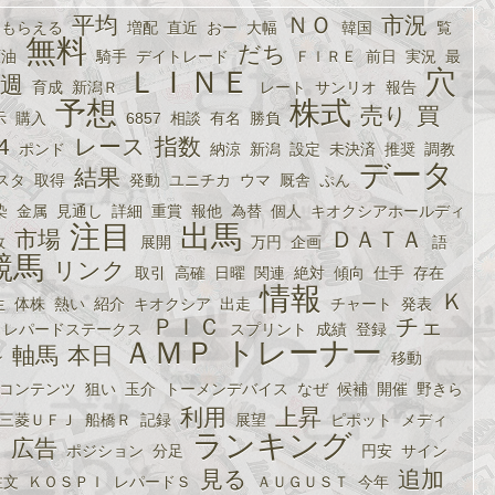
平均
ＮＯ
市況
もらえる
増配
直近
おー
大幅
韓国
覧
無料
だち
原油
騎手
デイトレード
ＦＩＲＥ
前日
実況
最
ＬＩＮＥ
穴
週
育成
新潟Ｒ
レート
サンリオ
報告
予想
株式
売り
買
示
購入
6857
相談
有名
勝負
4
レース
指数
ポンド
納涼
新潟
設定
未決済
推奨
調教
データ
結果
スタ
取得
発動
ユニチカ
ウマ
厩舎
ぷん
染
金属
見通し
詳細
重賞
報他
為替
個人
キオクシアホールディ
注目
出馬
市場
ＤＡＴＡ
敗
展開
万円
企画
語
競馬
リンク
取引
高確
日曜
関連
絶対
傾向
仕手
存在
情報
Ｋ
生
体株
熱い
紹介
キオクシア
出走
チャート
発表
ＰＩＣ
チェ
レパードステークス
スプリント
成績
登録
ＡＭＰ
トレーナー
軸馬
本日
ン
移動
コンテンツ
狙い
玉介
トーメンデバイス
なぜ
候補
開催
野きら
利用
上昇
三菱ＵＦＪ
船橋Ｒ
記録
展望
ピポット
メディ
ランキング
む
広告
ポジション
分足
円安
サイン
見る
追加
注文
ＫＯＳＰＩ
レパードＳ
ＡＵＧＵＳＴ
今年