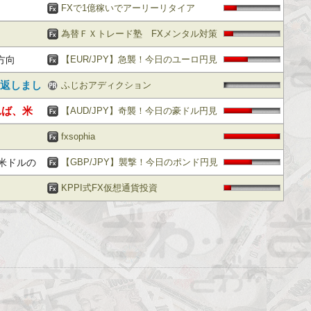
し［fx外国為替予想まとめ］
FXで1億稼いでアーリーリタイア
為替ＦＸトレード塾 FXメンタル対策
方向
BLOG FX初心者も大歓迎！
【EUR/JPY】急襲！今日のユーロ円見
り返しまし
通し［fx外国為替予想まとめ］
ふじおアディクション
れば、米
【AUD/JPY】奇襲！今日の豪ドル円見
通し［fx外国為替予想まとめ］
fxsophia
米ドルの
【GBP/JPY】襲撃！今日のポンド円見
通し［fx外国為替予想ログ］
KPPI式FX仮想通貨投資