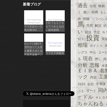
新着ブログ
過去
パ
出現
株銘
く
凄い
特典
もし
チ
終
明鐘
ソフバン
馬
だれでもエクセ
ス
売買
解説
続
ウマ王女の一口
ルでつかえる白
馬主BLOG
い競馬新聞
い
ロ
状況
予定
Ｎ
投資
ロト
実
オ
ロト7で3億5千
相場
ポイント
万円当てて人生
ン
を激変させた元
ングス
中心
ユー
ウマ王子情報局
外資系金融マン
現在
る
押し
終
ラ
分析
悲報
水
イ
ＥＩＢＡ
名
ック
工
内容
ン
3103
会社
半導体
カ
同
っと
ダート
ジ
ドル
ア
ＡＬＧ
ちゃんねる
ノ