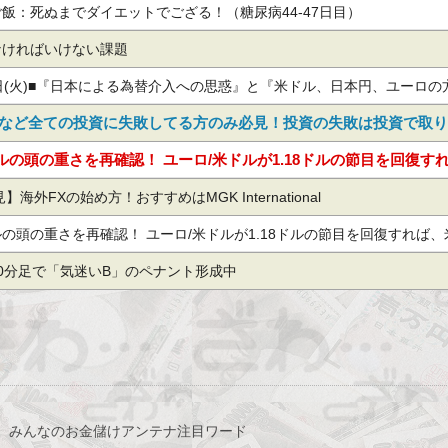
からのドル円見通し
飯：死ぬまでダイエットでござる！（糖尿病44-47日目）
なければいけない課題
日(火)■『日本による為替介入への思惑』と『米ドル、日本円、ユーロの
『主要な株…他、今日これからのユーロ円見通し
」など全ての投資に失敗してる方のみ必見！投資の失敗は投資で取
の頭の重さを再確認！ ユーロ/米ドルが1.18ドルの節目を回復す
が想定され…他、今日これからの豪ドル円見通し
海外FXの始め方！おすすめはMGK International
の頭の重さを再確認！ ユーロ/米ドルが1.18ドルの節目を回復すれば、
され…他、今日これからのポンド円見通し
0分足で「気迷いB」のペナント形成中
、みんなのお金儲けアンテナ注目ワード