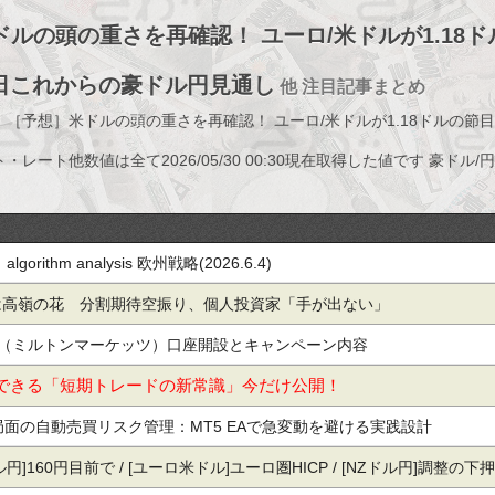
ドルの頭の重さを再確認！ ユーロ/米ドルが1.1
日これからの豪ドル円見通し
他 注目記事まとめ
】［予想］米ドルの頭の重さを再確認！ ユーロ/米ドルが1.18ドルの
ト・レート他数値は全て2026/05/30 00:30現在取得した値です 豪ドル/
orithm analysis 欧州戦略(2026.6.4)
は高嶺の花 分割期待空振り、個人投資家「手が出ない」
arkets（ミルトンマーケッツ）口座開設とキャンペーン内容
できる「短期トレードの新常識」今だけ公開！
円安局面の自動売買リスク管理：MT5 EAで急変動を避ける実践設計
]160円目前で / [ユーロ米ドル]ユーロ圏HICP / [NZドル円]調整の下押