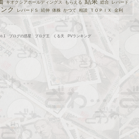
価
結果
キオクシアホールディングス
もらえる
総合
レパード
リンク
レパードＳ
続伸
体株
かつて
相談
ＴＯＰＩＸ
金利
.1
ブログの惑星
ブログ王
くる天
PVランキング