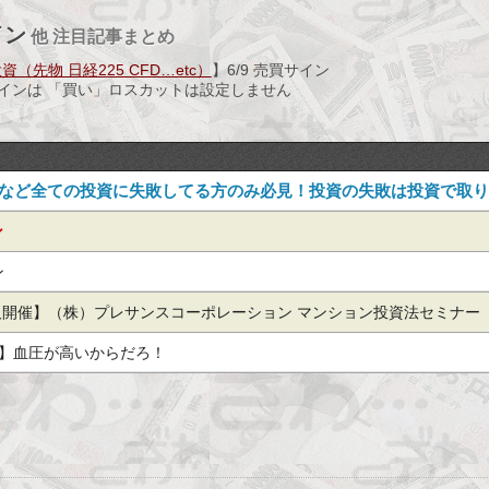
イン
他 注目記事まとめ
（先物 日経225 CFD…etc）
】6/9 売買サイン
サインは 「買い」ロスカットは設定しません
」など全ての投資に失敗してる方のみ必見！投資の失敗は投資で取
ン
ン
阪開催】（株）プレサンスコーポレーション マンション投資法セミナー
磨
物】血圧が高いからだろ！