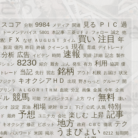
タスコア
9984
見る
ＰＩＣ
過
分割
メディア
関連
トーメンデバイス
5801
本記事
三菱ＵＦＪ
フォロー
誠之
他
買い
注目
ＦＸ
年
増配
なぜ
ＡＵＧＵＳＴ
タイム
日
現在
新潟
億円
昨日
終値
クイーンＳ
育成
デイトレード
速報
分析
広告
イビデン
時間
実績
詳細
記念
製作
8230
利用
ジション
紹介
厩舎
ぷん
発生
有力
協調
優
銘柄
当記
トレード
先行
習志
アウト
札幌
お届け
状況
キオクシアＨＤ
フジクラ
出現
野きらっと
グループ
開
プリント
ＡＬＧＯＲＩＴＨＭ
血統
分足
画像
金属
今年
企画
競馬
無料
ドル
可能
アドバンテスト
上方
ワイ
凄い
相場
特別
ジオ
設定
原油
絶対
Ｂコミ
下げ
公式
人気
予想
記事
楽しむ
上昇
ンド
最終
ユニチカ
会社
地方
テク
キオクシア
修正
ピポット
政府
ＣＢＣ
徹底
うまぴょい
特典
パスワード
米国
掲示
8212
短期間