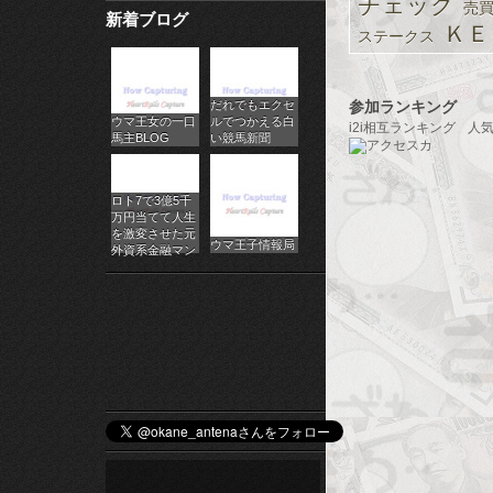
チェック
売
新着ブログ
パ
ＫＥ
ステークス
チ
だれでもエクセ
ス
参加ランキング
ウマ王女の一口
ルでつかえる白
i2i相互ランキング
人
馬主BLOG
い競馬新聞
ロ
オ
ロト7で3億5千
万円当てて人生
ン
を激変させた元
ウマ王子情報局
外資系金融マン
ラ
イ
ン
カ
ジ
ノ