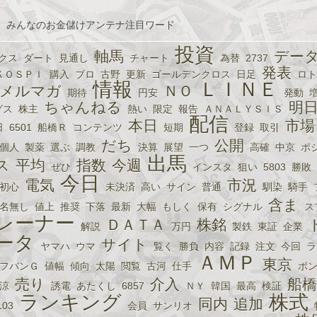
、みんなのお金儲けアンテナ注目ワード
投資
軸馬
デー
クス
ダート
見通し
チャート
為替
2737
発表
ＫＯＳＰＩ
購入
ブロ
古野
更新
ゴールデンクロス
日足
ロト
情報
ＬＩＮＥ
メルマガ
ＮＯ
期待
円安
発動
ちゃんねる
明
グス
株主
熱い
限定
報告
ＡＮＡＬＹＳＩＳ
配信
本日
市場
日
6501
船橋Ｒ
コンテンツ
短期
登録
取引
だち
公開
個人
製薬
選ぶ
調教
決算
展望
一つ
高確
中京
ポ
出馬
ス
平均
指数
今週
ぜひ
インスタ
狙い
5803
勝敗
今日
電気
市況
初心
未決済
高い
サイン
普通
馴染
騎手
含ま
名無し
値上
推奨
下落
最新
大幅
もしく
保有
シグナル
ス
レーナー
ＤＡＴＡ
株銘
解説
万円
製鉄
東証
企業
ータ
サイト
ヤマハ
ウマ
覧く
勝負
内容
記録
注文
今回
ラ
ＡＭＰ
東京
フバンＧ
値幅
傾向
太陽
閲覧
古河
仕手
ポ
売り
介入
船橋
涼
誘電
あたくし
6857
ＮＹ
韓国
最高
検証
ランキング
株式
同内
追加
103
会員
サンリオ