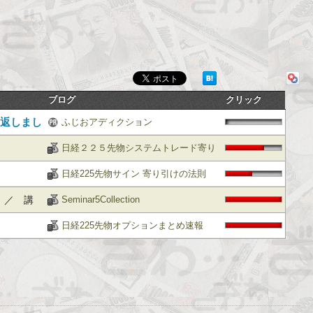
ブログ
クリック
り返しまし
ふじおアディクション
日経２２５先物システムトレード寄り
引けブログ
日経225先物サイン 寄り引けの法則
 ／ 講
Seminar5Collection
日経225先物オプションまとめ速報