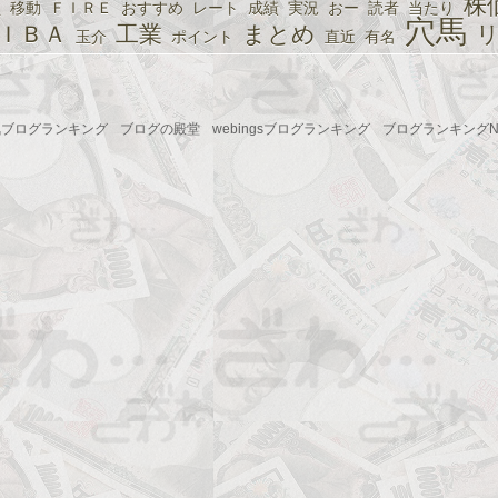
株
買
移動
ＦＩＲＥ
おすすめ
レート
成績
実況
おー
読者
当たり
穴馬
ＩＢＡ
工業
まとめ
玉介
ポイント
直近
有名
気ブログランキング
ブログの殿堂
webingsブログランキング
ブログランキングNo