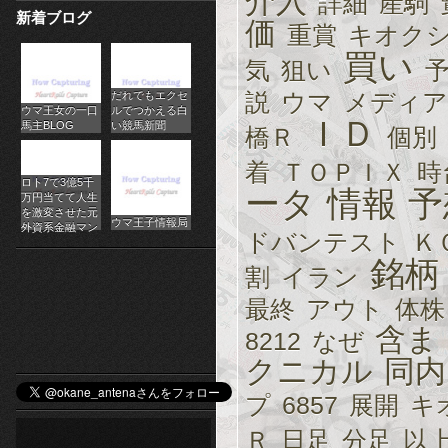
介入
詳細
産駒
新着ブログ
パ
価
重賞
キオク
買い
チ
気
狙い
説
ウマ
メディア
だれでもエクセ
ス
ウマ王女の一口
ルでつかえる白
ＩＤ
馬主BLOG
い競馬新聞
橋Ｒ
個別
ロ
着
ＴＯＰＩＸ
時
オ
ロト7で3億5千
ータ
情報
予
万円当てて人生
ン
を激変させた元
ウマ王子情報局
外資系金融マン
ドバンテスト
Ｋ
ラ
銘柄
割
イラン
イ
最終
アウト
体株
ン
含ま
8212
なぜ
クニカル
同内
カ
プ
6857
展開
キ
ジ
Ｒ
日足
分足
以
ノ