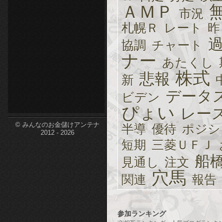
ＡＭＰ
市況
etc-
札幌Ｒ
レート
昨
協調
チャート
ナー
あたくし
株式
悲報
新
データ
ビデン
ぴょい
レー
© みんなのお金儲けアンテナ
半導
優待
ポジシ
2012 - 2026
短期
三菱ＵＦＪ
船
見通し
注文
穴馬
関連
報告
参加ランキング