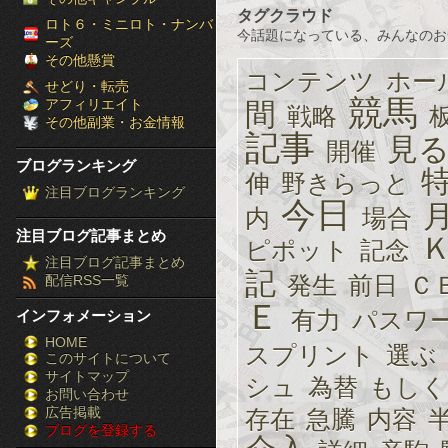
タグクラウド
［ブ
ロト６・ミニロト・ナンバ
今話題になっている、みんなのお
ーズ
ロ
その他懸賞
コンテンツ
ホー
せどり・転売
グ
競馬
アフィリエイト
間
戦略
その他副業・お金情報
ラ
記事
見
開催
ブログランキング
ン
伸
野きらっと
注目ブログランキング
今日
キ
内
場合
注目ブログ記事まとめ
ピポット
記念
ン
注目ブログ記事まとめ
記
発生
前日
Ｃ
配信RSS一覧
グ］-
Ｅ
有力
パスワ
インフォメーション
株
HOME
スプリント
選ぶ
このサイトについて
FX
サイトマップ
シュ
為替
もしく
競
お問い合わせ
広告掲載
存在
急騰
内容
ブログを登録する
馬