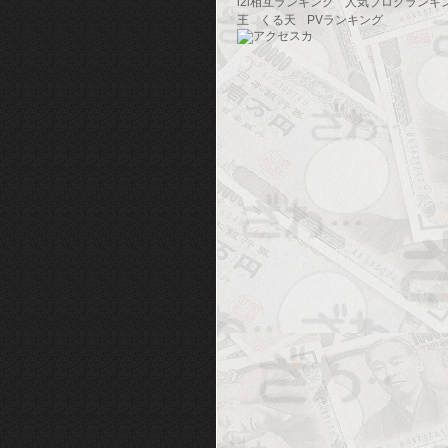
i2i相互ランキング
人気ブログランキ
王
くる天
PVランキング