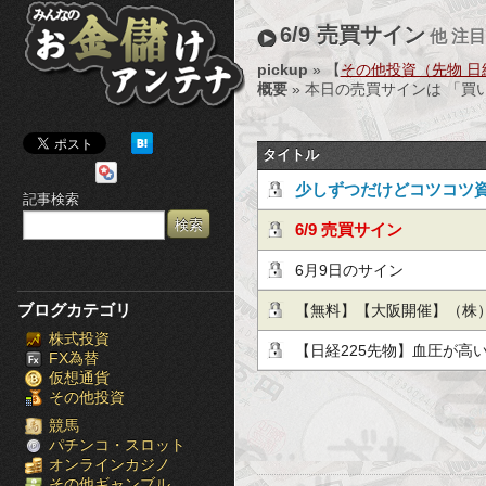
み
6/9 売買サイン
他 注
ん
pickup
» 【
その他投資（先物 日経2
概要
» 本日の売買サインは 「
な
の
タイトル
お
少しずつだけどコツコツ
記事検索
金
月利10％の投資手法！
6/9 売買サイン
儲
6月9日のサイン
け
ブログカテゴリ
【無料】【大阪開催】（株
株式投資
ア
ョン マンション投資法セ
【日経225先物】血圧が高
FX為替
仮想通貨
ン
克磨
その他投資
テ
競馬
パチンコ・スロット
オンラインカジノ
ナ
その他ギャンブル