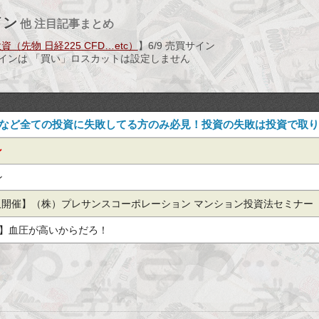
イン
他 注目記事まとめ
（先物 日経225 CFD…etc）
】6/9 売買サイン
サインは 「買い」ロスカットは設定しません
」など全ての投資に失敗してる方のみ必見！投資の失敗は投資で取
ン
ン
阪開催】（株）プレサンスコーポレーション マンション投資法セミナー
磨
物】血圧が高いからだろ！