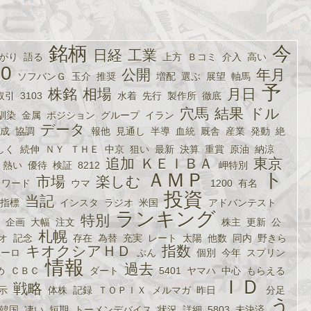
銘柄
今
日経
工業
がり
語る
上方
Ｂコミ
介入
高い
30
公開
年月
ソフバンＧ
玉介
推奨
増配
選ぶ
展望
軸馬
予
株銘
相場
月日
取引
3103
水着
先行
製作所
徹底
穴馬
結果
ドル
馴染
金属
ポジション
グループ
イラン
データ
成
協調
報他
見通し
半導
血統
厩舎
産業
発動
絶
しく
続伸
ＮＹ
ＴＨＥ
中京
狙い
最新
決算
重賞
原油
納涼
追加
ＫＥＩＢＡ
東京
熱い
優待
検証
8212
岬特別
ＡＭＰ
ト
市場
楽しむ
スワード
ウマ
1200
有名
投資
当記
指標
インスタ
ラジオ
米国
アドバンテスト
ランキング
特別
企画
大幅
注文
株主
更新
公
札幌
オ
記念
存在
為替
充実
レート
太陽
他数
同内
野きら
キオクシアＨＤ
指数
ユーロ
ぷん
個別
今年
スプリン
情報
過去
め
ＣＢＣ
ダート
5401
ヤマハ
中心
もらえる
ＩＤ
戦略
示
体株
記録
ＴＯＰＩＸ
メルマガ
昨日
分足
う
韓国
凄い
短期
トーメンデバイス
状況
詳細
5803
未決済