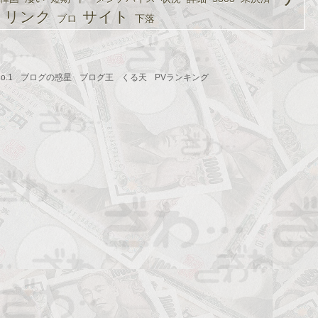
リンク
サイト
ブロ
下落
.1
ブログの惑星
ブログ王
くる天
PVランキング