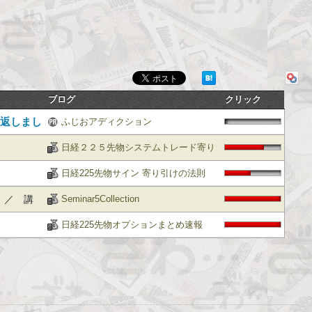
ブログ
クリック
り返しまし
ふじおアディクション
日経２２５先物システムトレード寄り
引けブログ
日経225先物サイン 寄り引けの法則
 ／ 講
Seminar5Collection
日経225先物オプションまとめ速報