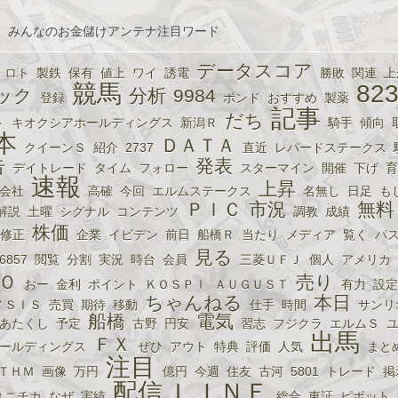
、みんなのお金儲けアンテナ注目ワード
データスコア
ロト
製鉄
保有
値上
ワイ
誘電
勝敗
関連
上
競馬
82
ック
分析
9984
登録
ポンド
おすすめ
製薬
記事
だち
ト
キオクシアホールディングス
新潟Ｒ
騎手
傾向
本
ＤＡＴＡ
クイーンＳ
紹介
2737
直近
レパードステークス
告
発表
デイトレード
タイム
フォロー
スターマイン
開催
下げ
育
速報
上昇
会社
高確
今回
エルムステークス
名無し
日足
も
ＰＩＣ
市況
無料
解説
土曜
シグナル
コンテンツ
調教
成績
株価
修正
企業
イビデン
前日
船橋Ｒ
当たり
メディア
覧く
パ
見る
6857
閲覧
分割
実況
時台
会員
三菱ＵＦＪ
個人
アメリカ
Ｏ
売り
おー
金利
ポイント
ＫＯＳＰＩ
ＡＵＧＵＳＴ
有力
設定
ちゃんねる
本日
ＹＳＩＳ
売買
期待
移動
仕手
時間
サンリ
船橋
電気
あたくし
予定
古野
円安
習志
フジクラ
エルムＳ
出馬
ＦＸ
ールディングス
ぜひ
アウト
特典
評価
人気
まと
注目
ＴＨＭ
画像
万円
億円
今週
住友
古河
5801
トレード
掲
配信
ＬＩＮＥ
ユニチカ
なぜ
実績
総合
東証
ピポット