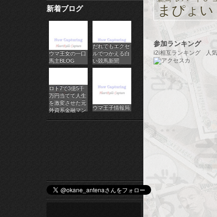
まぴょい
新着ブログ
パ
チ
参加ランキング
だれでもエクセ
ス
i2i相互ランキング
人
ウマ王女の一口
ルでつかえる白
馬主BLOG
い競馬新聞
ロ
オ
ロト7で3億5千
万円当てて人生
ン
を激変させた元
ウマ王子情報局
外資系金融マン
ラ
イ
ン
カ
ジ
ノ