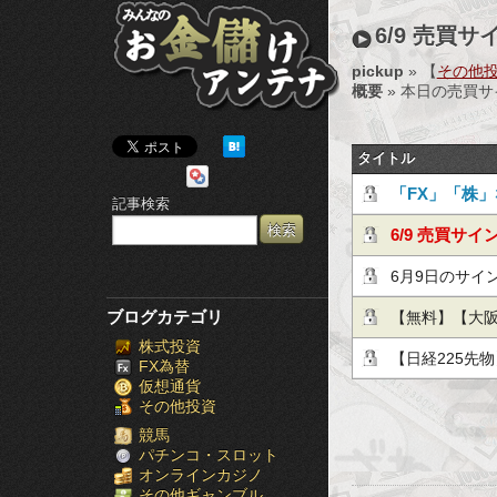
み
6/9 売買サ
ん
pickup
» 【
その他投資
概要
» 本日の売買
な
の
タイトル
お
「FX」「株
記事検索
金
ょう！
6/9 売買サイ
儲
6月9日のサイ
け
ブログカテゴリ
【無料】【大
株式投資
ア
師：河合 克
【日経225先
FX為替
仮想通貨
ン
その他投資
テ
競馬
パチンコ・スロット
オンラインカジノ
ナ
その他ギャンブル