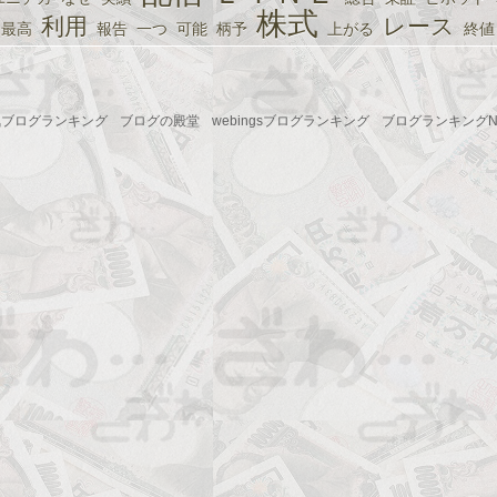
株式
利用
レース
最高
報告
一つ
可能
柄予
上がる
終値
気ブログランキング
ブログの殿堂
webingsブログランキング
ブログランキングNo