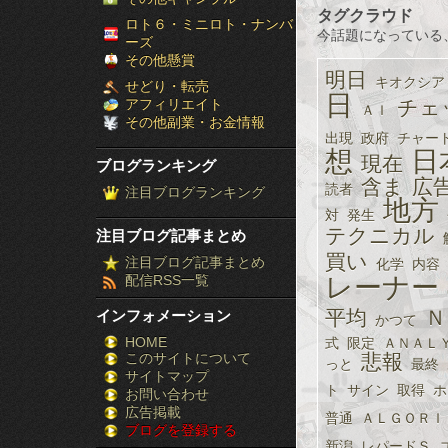
タグクラウド
［ブ
ロト６・ミニロト・ナンバ
今話題になっている
ーズ
ロ
その他懸賞
明日
キオクシア
せどり・転売
グ
日
アフィリエイト
チェ
ＡＩ
その他副業・お金情報
ラ
出現
政府
チャー
想
日
現在
ブログランキング
ン
含ま
広
読者
注目ブログランキング
地方
キ
対
発生
テクニカル
注目ブログ記事まとめ
ン
買い
注目ブログ記事まとめ
化学
内容
配信RSS一覧
レーナー
グ］-
平均
Ｎ
インフォメーション
かつて
株
HOME
式
限定
ＡＮＡＬ
このサイトについて
FX
悲報
っと
最終
サイトマップ
ト
サイン
取得
ホ
競
お問い合わせ
広告掲載
普通
ＡＬＧＯＲＩ
ブログを登録する
馬
新潟
レパードＳ