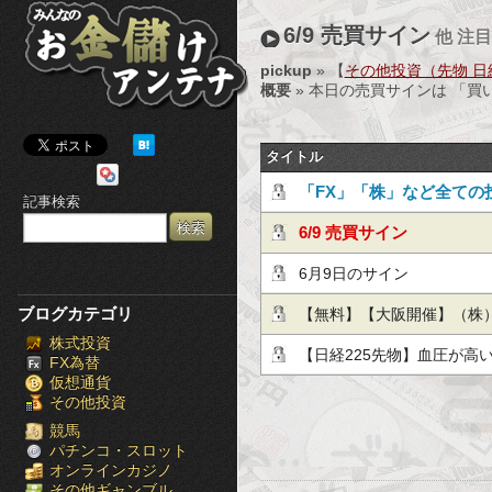
み
6/9 売買サイン
他 注
ん
pickup
» 【
その他投資（先物 日経2
概要
» 本日の売買サインは 「
な
の
タイトル
お
「FX」「株」など全ての
記事検索
金
必見！投資の失敗は投資
6/9 売買サイン
儲
6月9日のサイン
け
ブログカテゴリ
【無料】【大阪開催】（株
株式投資
ア
ョン マンション投資法セ
【日経225先物】血圧が高
FX為替
仮想通貨
ン
克磨
その他投資
テ
競馬
パチンコ・スロット
オンラインカジノ
ナ
その他ギャンブル