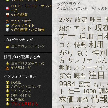
タグクラウド
［ブ
ロト６・ミニロト・ナンバ
今話題になっている、みんなのお
ーズ
ロ
その他懸賞
2737
設定
昨日
せどり・転売
グ
アフィリエイト
現
紹介
アウト
その他副業・お金情報
ラ
ナー
追加
日
ブログランキング
ン
利用
コミ
特典
注目ブログランキング
キ
がり
特別
覧く
注目ブログ記事まとめ
方
サンリオ
ぷん
ン
注目ブログ記事まとめ
報他
スターマイ
配信RSS一覧
グ］-
注目
新潟
厩舎
インフォメーション
株
9984
HOME
習志
もし
このサイトについて
FX
ト
仕手
1000
調
サイトマップ
競
お問い合わせ
情
株価
期待
広告掲載
ブログを登録する
馬
Ａ