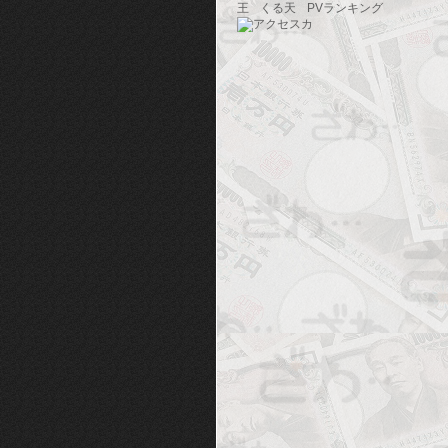
王
くる天
PVランキング