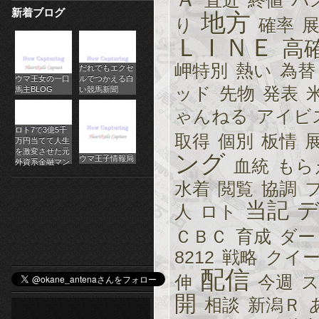
直近
終値
パ
新着ブログ
パ
地方
り
確率
ＬＩＮＥ
チ
高
岬特別
熱い
為替
だれでもエクセ
ス
ウマ王女の一口
ルでつかえる白
ッド
先物
発表
馬主BLOG
い競馬新聞
ロ
ゃんねる
アイビ
オ
ロト7で3億5千
取得
個別
板情
万円当てて人生
ン
を激変させた元
ング
ウマ王子情報局
血統
もら
外資系金融マン
ラ
水着
閲覧
協調
当記
イ
人
ロト
ン
ＣＢＣ
育成
ダー
8212
戦略
クイ
カ
配信
伸
今週
ジ
開
相談
新潟Ｒ
ノ