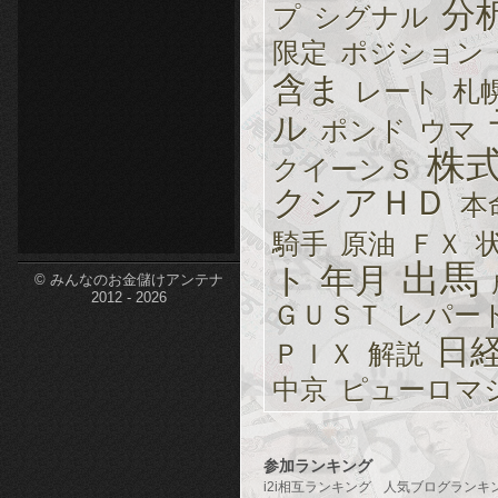
分
プ
シグナル
etc-
限定
ポジション
含ま
レート
札
ル
ポンド
ウマ
株
クイーンＳ
クシアＨＤ
本
騎手
原油
ＦＸ
出馬
ト
年月
© みんなのお金儲けアンテナ
2012 - 2026
ＧＵＳＴ
レパー
日
ＰＩＸ
解説
中京
ピューロマ
参加ランキング
i2i相互ランキング
人気ブログランキ