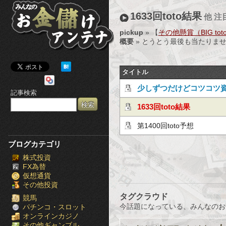
み
1633回toto結果
他 注
ん
pickup
» 【
その他懸賞（BIG tot
概要
» とうとう最後も当たりません
な
の
タイトル
お
少しずつだけどコツコツ
記事検索
金
月利10％の投資手法！
1633回toto結果
儲
第1400回toto予想
け
ブログカテゴリ
株式投資
ア
FX為替
仮想通貨
ン
その他投資
タグクラウド
テ
競馬
今話題になっている、みんなのお
パチンコ・スロット
オンラインカジノ
ナ
その他ギャンブル