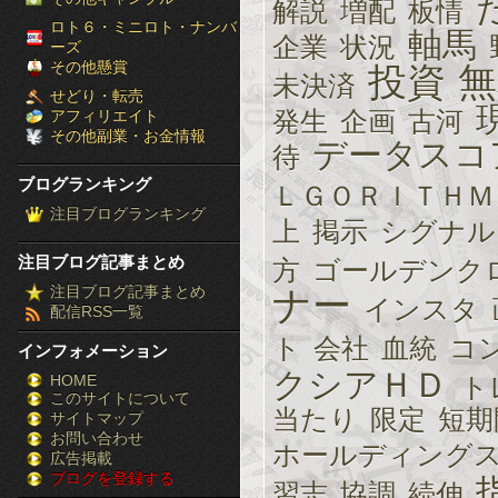
解説
増配
板情
［ブ
ロト６・ミニロト・ナンバ
軸馬
企業
状況
ーズ
ロ
その他懸賞
投資
無
未決済
せどり・転売
グ
発生
企画
古河
アフィリエイト
その他副業・お金情報
データスコ
ラ
待
ブログランキング
ＬＧＯＲＩＴＨＭ
ン
注目ブログランキング
上
掲示
シグナル
キ
注目ブログ記事まとめ
方
ゴールデンク
ン
注目ブログ記事まとめ
ナー
インスタ
配信RSS一覧
グ］-
ト
会社
血統
コ
インフォメーション
株
クシアＨＤ
HOME
ト
このサイトについて
FX
当たり
限定
短期
サイトマップ
競
お問い合わせ
ホールディング
広告掲載
ブログを登録する
馬
習志
協調
続伸