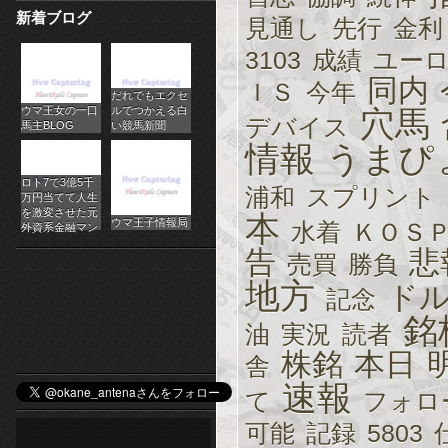
新着ブログ
パ
見通し
先行
金利
3103
成績
ユー
チ
同内
ＩＳ
今年
だれでもエクセ
ス
ウマ王女の一口
ルでつかえる白
穴馬
デバイス
馬主BLOG
い競馬新聞
ロ
情報
うまぴ
オ
ロト7で3億5千
浦和
スプリント
万円当てて人生
ン
を激変させた元
本
ウマ王子情報局
水着
ＫＯＳ
外資系金融マン
ラ
告
悲
売買
勝負
地方
イ
ド
記念
銘
ン
油
実況
読者
株銘
本日
舎
カ
速報
て
フォロ
ジ
可能
記録
5803
ノ