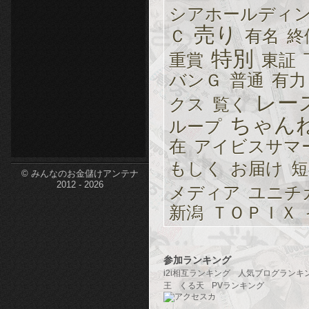
シアホールディ
etc-
売り
Ｃ
有名
終
特別
重賞
東証
バンＧ
普通
有力
レー
クス
覧く
ちゃん
ループ
在
アイビスサマ
もしく
お届け
短
© みんなのお金儲けアンテナ
2012 - 2026
メディア
ユニチ
新潟
ＴＯＰＩＸ
参加ランキング
i2i相互ランキング
人気ブログランキ
王
くる天
PVランキング