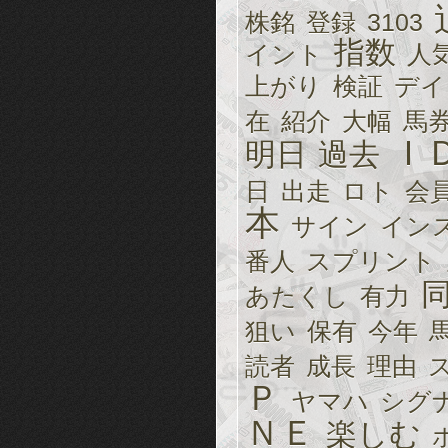
株銘
登録
3103
指数
イント
人
上がり
検証
デイ
在
紹介
大幅
馬
Ｉ
明日
過去
日
出走
ロト
会
本
サイン
イン
番人
スプリント
あたくし
有力
狙い
保有
今年
読者
成長
理由
Ｐ
ヤマハ
シグ
ＮＥ
楽しむ