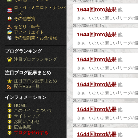
2026/08/09 10:45
［ブ
ロト６・ミニロト・ナンバ
1644回toto結果
他
ーズ
ロ
その他懸賞
さぁ、いよいよ新しいJリーグの開幕
2026/08/09 10:15
せどり・転売
グ
アフィリエイト
1644回toto結果
他
その他副業・お金情報
ラ
さぁ、いよいよ新しいJリーグの開幕
ブログランキング
2026/08/09 09:45
ン
1644回toto結果
注目ブログランキング
他
キ
さぁ、いよいよ新しいJリーグの開幕
注目ブログ記事まとめ
ン
2026/08/09 09:15
注目ブログ記事まとめ
1644回toto結果
他
配信RSS一覧
グ］-
さぁ、いよいよ新しいJリーグの開幕
インフォメーション
株
2026/08/09 08:45
HOME
1644回toto結果
他
このサイトについて
FX
サイトマップ
さぁ、いよいよ新しいJリーグの開幕
競
お問い合わせ
2026/08/09 08:15
広告掲載
ブログを登録する
馬
1644回toto結果
他