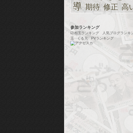
導
期待
修正
高
参加ランキング
i2i相互ランキング
人気ブログランキ
王
くる天
PVランキング