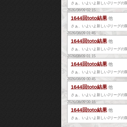
さぁ、いよいよ新しいJリーグの開幕
2026/08/09 02:15
1644回toto結果
他
さぁ、いよいよ新しいJリーグの開幕
2026/08/09 01:45
1644回toto結果
他
さぁ、いよいよ新しいJリーグの開幕
2026/08/09 01:15
1644回toto結果
他
さぁ、いよいよ新しいJリーグの開幕
2026/08/09 00:45
1644回toto結果
他
さぁ、いよいよ新しいJリーグの開幕
2026/08/09 00:15
1644回toto結果
他
さぁ、いよいよ新しいJリーグの開幕