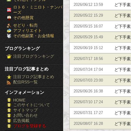
ど下手素
2026/06/12 13:59
［ブ
ロト６・ミニロト・ナンバ
ーズ
ど下手素
2026/05/22 15:29
ロ
その他懸賞
せどり・転売
ど下手素
2026/05/15 16:07
グ
アフィリエイト
その他副業・お金情報
ど下手素
2026/05/29 15:49
ラ
ど下手素
ブログランキング
2026/06/19 15:12
ン
注目ブログランキング
ど下手素
2026/07/17 18:56
キ
注目ブログ記事まとめ
ど下手素
2026/07/24 17:04
ン
注目ブログ記事まとめ
ど下手素
2026/07/03 23:00
配信RSS一覧
グ］-
ど下手素
2026/06/26 16:38
インフォメーション
株
HOME
ど下手素
2026/07/10 17:24
このサイトについて
FX
サイトマップ
ど下手素
2026/07/31 17:27
競
お問い合わせ
広告掲載
ど下手素
2026/08/07 16:28
ブログを登録する
馬