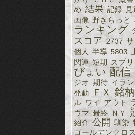
結果
め
記録
見
画像
野きらっと
ランキング
スコア
2737
サ
個人
半導
5803
関連
短期
スプリ
ぴょい
配信
ジオ
期待
イラン
銘
ＦＸ
発動
ル
ワイ
アウト
ウマ
最終
ＮＹ
公開
紹介
馴染
ゴールデンクロ