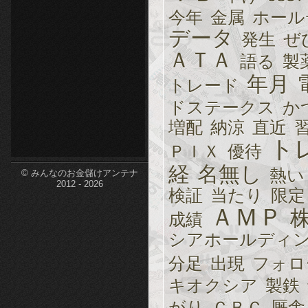
今年
金属
ホール
etc-
データ
発生
ぜ
ＡＴＡ
語る
製
年月
トレード
ドステークス
か
増配
納涼
直近
ト
ＰＩＸ
優待
経
名無し
熱い
© みんなのお金儲けアンテナ
2012 - 2026
検証
当たり
限定
ＡＭＰ
成績
シアホールディ
分足
出現
フォロ
キオクシア
製鉄
がり
ＣＢＣ
厩舎