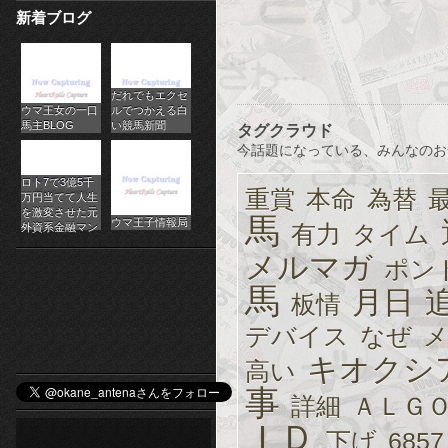
新着ブログ
パ
チ
だれでもエクセ
ス
ウマ王女の一口
ルでつかえる白
馬主BLOG
い競馬新聞
タグクラウド
ロ
今話題になっている、みんなのお
オ
ロト7で3億5千
重賞
本命
為替
万円当てて人生
ン
を激変させた元
馬
ウマ王子情報局
有力
タイム
外資系金融マン
ラ
メルマガ
ポン
イ
馬
月日
板情
ン
デバイス
なぜ
キオクシ
カ
高い
事
詳細
ＡＬＧ
ジ
ＩＤ
下げ
6857
ノ