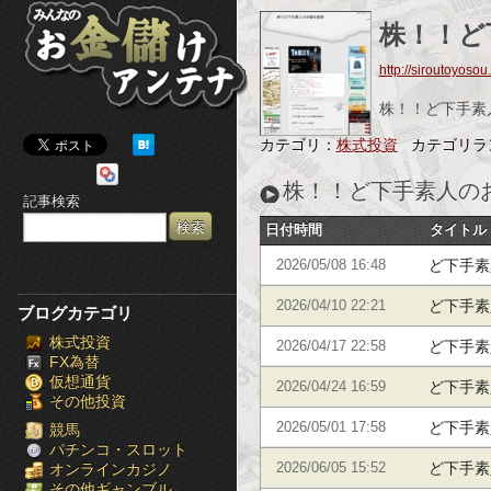
み
株！！ど
ん
http://siroutoyosou
な
株！！ど下手素
の
カテゴリ：
株式投資
カテゴリラ
お
株！！ど下手素人の
記事検索
金
日付時間
タイトル
儲
ど下手素
2026/05/08 16:48
け
ど下手素
2026/04/10 22:21
ブログカテゴリ
株式投資
ア
ど下手素
2026/04/17 22:58
FX為替
仮想通貨
ン
ど下手素
2026/04/24 16:59
その他投資
ど下手素
テ
2026/05/01 17:58
競馬
パチンコ・スロット
ど下手素
オンラインカジノ
2026/06/05 15:52
ナ
その他ギャンブル