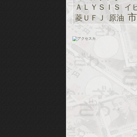
ＡＬＹＳＩＳ
イ
市
菱ＵＦＪ
原油