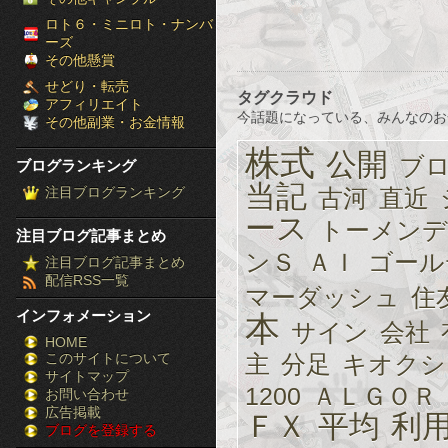
［ブ
ロト６・ミニロト・ナンバ
ーズ
ロ
その他懸賞
せどり・転売
グ
タグクラウド
アフィリエイト
今話題になっている、みんなのお
その他副業・お金情報
ラ
株式
公開
ブ
ブログランキング
ン
当記
注目ブログランキング
古河
直近
キ
ース
トーメンデ
注目ブログ記事まとめ
ン
ンＳ
ＡＩ
ゴール
注目ブログ記事まとめ
配信RSS一覧
グ］-
マーダッシュ
住
インフォメーション
本
株
サイン
会社
HOME
このサイトについて
FX
主
分足
キオクシ
サイトマップ
1200
ＡＬＧＯＲ
競
お問い合わせ
広告掲載
ＦＸ
平均
利
ブログを登録する
馬