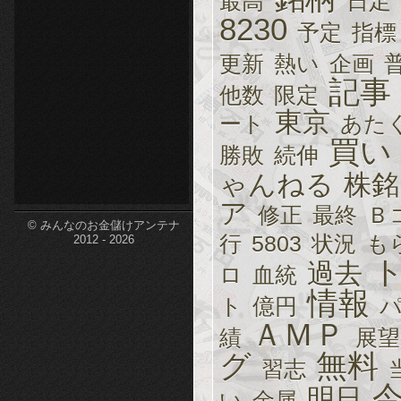
最高
日足
8230
etc-
予定
指標
更新
熱い
企画
記事
他数
限定
東京
ート
あた
買い
勝敗
続伸
ゃんねる
株銘
ア
修正
最終
Ｂ
© みんなのお金儲けアンテナ
行
5803
状況
も
2012 - 2026
過去
ロ
血統
情報
ト
億円
ＡＭＰ
績
展望
グ
無料
習志
明日
い
金属