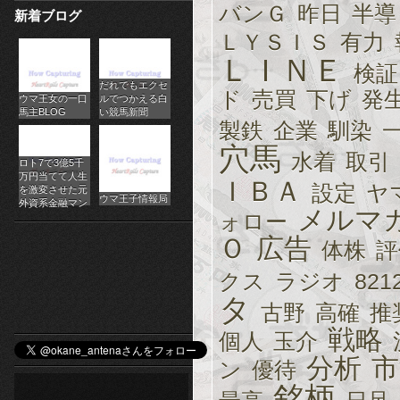
バンＧ
昨日
半導
新着ブログ
パ
ＬＹＳＩＳ
有力
チ
ＬＩＮＥ
検証
だれでもエクセ
ス
ド
売買
下げ
発
ウマ王女の一口
ルでつかえる白
馬主BLOG
い競馬新聞
ロ
製鉄
企業
馴染
穴馬
オ
水着
取引
ロト7で3億5千
万円当てて人生
ＩＢＡ
設定
ヤ
ン
を激変させた元
ウマ王子情報局
外資系金融マン
メルマ
ォロー
ラ
Ｏ
広告
体株
評
イ
クス
ラジオ
821
ン
タ
古野
高確
推
カ
戦略
個人
玉介
ジ
分析
市
ン
優待
銘柄
ノ