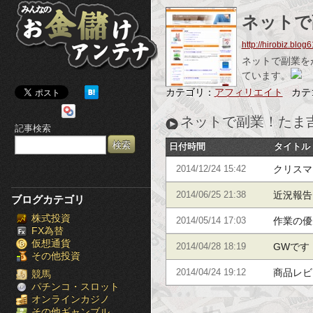
み
ネットで
ん
http://hirobiz.blog
な
ネットで副業を
ています。
の
カテゴリ：
アフィリエイト
カテ
お
ネットで副業！たま
記事検索
金
日付時間
タイトル
儲
クリスマ
2014/12/24 15:42
け
近況報告
2014/06/25 21:38
ブログカテゴリ
株式投資
ア
作業の優
2014/05/14 17:03
FX為替
仮想通貨
ン
GWです
2014/04/28 18:19
その他投資
商品レビ
テ
2014/04/24 19:12
競馬
パチンコ・スロット
オンラインカジノ
ナ
その他ギャンブル