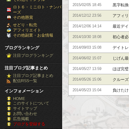
黒字転換
2015/02/05 18:45
［ブ
ロト６・ミニロト・ナンバ
ーズ
アフィリ
2014/12/12 23:56
ロ
その他懸賞
せどり・転売
最近デイ
2014/12/06 14:14
グ
アフィリエイト
その他副業・お金情報
初心者必
2014/10/30 18:08
ラ
ブログランキング
デイトレ
2014/09/03 15:08
ン
注目ブログランキング
じげん最
2014/06/02 15:07
キ
注目ブログ記事まとめ
ほぼ完璧
2014/05/27 13:59
ン
注目ブログ記事まとめ
クルーズ
2014/05/26 15:06
配信RSS一覧
グ］-
負けたけ
2014/05/23 15:04
インフォメーション
株
HOME
このサイトについて
FX
サイトマップ
競
お問い合わせ
広告掲載
ブログを登録する
馬