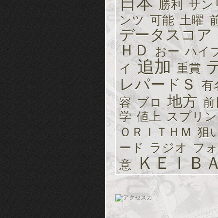
日本
勝利
サン
ンツ
可能
土曜
データスコア
ＨＤ
おー
ハイ
追加
イ
重賞
レパードＳ
有
地方
容
ブロ
前
学
値上
スプリン
ＯＲＩＴＨＭ
狙
ード
ラジオ
フォ
ＫＥＩＢ
意