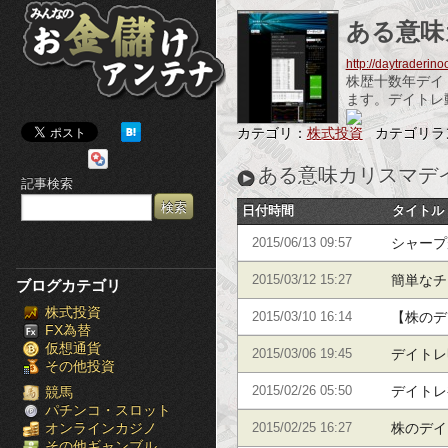
み
ある意味
ん
http://daytraderin
株歴十数年デイ
な
ます。デイトレ
の
カテゴリ：
株式投資
カテゴリラ
お
ある意味カリスマデ
記事検索
金
日付時間
タイトル
儲
シャープ
2015/06/13 09:57
け
簡単なチ
2015/03/12 15:27
ブログカテゴリ
株式投資
ア
【株のデ
2015/03/10 16:14
FX為替
仮想通貨
ン
デイトレ
2015/03/06 19:45
その他投資
テ
デイトレ
競馬
2015/02/26 05:50
パチンコ・スロット
オンラインカジノ
株のデイ
ナ
2015/02/25 16:27
その他ギャンブル