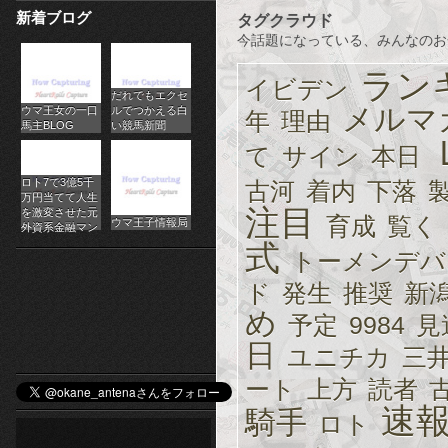
新着ブログ
タグクラウド
パ
今話題になっている、みんなのお
チ
ラン
イビデン
だれでもエクセ
ス
メルマ
ウマ王女の一口
ルでつかえる白
年
理由
馬主BLOG
い競馬新聞
ロ
て
サイン
本日
オ
ロト7で3億5千
古河
着内
下落
万円当てて人生
ン
注目
を激変させた元
育成
覧く
ウマ王子情報局
外資系金融マン
式
ラ
トーメンデバ
イ
ド
発生
推奨
新
め
予定
9984
見
ン
日
ユニチカ
三
カ
ート
上方
読者
ジ
速
騎手
ロト
ノ