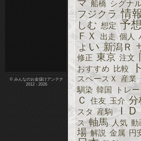
マ
船橋
シグナ
etc-
情
フジクラ
予
しむ
想定
ＦＸ
出走
個人
ょい
新潟Ｒ
東京
修正
注文
おすすめ
比較
スペースＸ
産業
© みんなのお金儲けアンテナ
2012 - 2026
馴染
韓国
トレー
Ｃ
分
住友
玉介
ＩＤ
スタ
産駒
軸馬
ス
人気
動
場
解説
金属
円