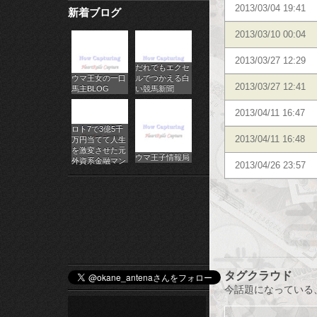
2013/03/04 19:41
新着ブログ
パ
2013/03/10 00:04
チ
2013/03/27 12:29
だれでもエクセ
ス
ウマ王女の一口
ルでつかえる白
2013/03/27 12:41
馬主BLOG
い競馬新聞
ロ
2013/04/11 16:47
オ
ロト7で3億5千
2013/04/11 16:48
万円当てて人生
ン
を激変させた元
ウマ王子情報局
外資系金融マン
2013/04/26 23:57
ラ
イ
ン
カ
タグクラウド
ジ
今話題になっている
ノ