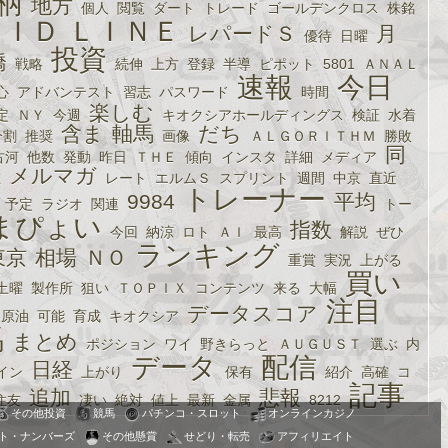
柄
地方
個人
閲覧
ダート
トレード
ゴールデンクロス
株銘
ＩＤ
ＬＩＮＥ
レパードＳ
月
優待
日曜
投資
橋
戦略
続伸
上方
登録
半導
ピポット
5801
ＡＮＡＬ
速報
今日
心
アドバンテスト
習志
パスワード
時間
楽しむ
定
ＮＹ
今週
キオクシアホールディングス
検証
水着
含ま
軸馬
だち
分割
推奨
画像
ＡＬＧＯＲＩＴＨＭ
勝敗
同
古河
他数
発動
昨日
ＴＨＥ
傾向
インスタ
詳細
メディア
メルマガ
在
レート
エルムＳ
スプリント
週間
中京
直近
トレーナー
9984
平均
予定
ラジオ
関連
トー
まぴょい
指数
今回
納涼
ロト
ＡＩ
最高
解説
ぜひ
ランキング
東京
相場
ＮＯ
重賞
実況
上がる
買い
土曜
製作所
狙い
ＴＯＰＩＸ
コンテンツ
来る
大幅
注目
データスコア
原油
可能
育成
キオクシア
馬
まとめ
ポジション
ワイ
野きらっと
ＡＵＧＵＳＴ
選ぶ
内
データ
配信
日経
イン
上がり
保有
紹介
高確
コ
記事
追加
悲報
住友
凄い
絶対
値上
最新
金属
8212
その他投資
競馬
パチンコ・スロット
オンラインカジノ
ト・ナンバーズ
その他懸賞
せどり・転売
アフィリエイト