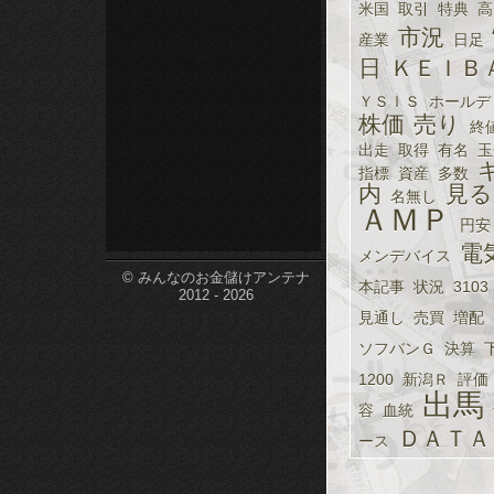
米国
取引
特典
高
etc-
市況
産業
日足
日
ＫＥＩＢ
ＹＳＩＳ
ホールデ
株価
売り
終
出走
取得
有名
玉
指標
資産
多数
内
見る
名無し
ＡＭＰ
円安
電
メンデバイス
© みんなのお金儲けアンテナ
本記事
状況
3103
2012 - 2026
見通し
売買
増配
ソフバンＧ
決算
1200
新潟Ｒ
評価
出馬
容
血統
ＤＡＴＡ
ース