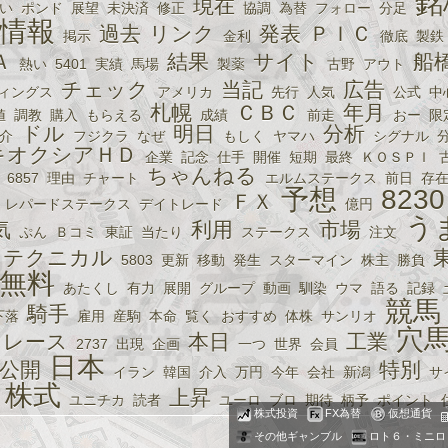
銘
現在
い
ポンド
展望
未決済
修正
協調
為替
フォロー
分足
情報
過去
リンク
発表
ＰＩＣ
掲示
金利
徹底
製鉄
Ａ
結果
サイト
船
熱い
5401
実績
馬場
製薬
古野
アウト
チェック
当記
広告
ィングス
アメリカ
先行
人気
公式
中
札幌
ＣＢＣ
年月
値
調教
購入
もらえる
成績
前走
おー
限
ドル
明日
分析
介
フジクラ
なぜ
もしく
ヤマハ
シグナル
キオクシアＨＤ
企業
記念
仕手
開催
短期
最終
ＫＯＳＰＩ
ちゃんねる
6857
理由
チャート
エルムステークス
前日
存
予想
8230
ＦＸ
レパードステークス
デイトレード
億円
う
気
利用
市場
ぷん
Ｂコミ
東証
当たり
ステークス
注文
テクニカル
5803
更新
移動
発生
スターマイン
株主
勝負
無料
あたくし
有力
展開
グループ
動画
馴染
ウマ
語る
記録
競馬
騎手
下落
雇用
産駒
本命
覧く
おすすめ
体株
サンリオ
穴
レース
本日
工業
2737
出現
企画
一つ
世界
会員
日本
公開
特別
イラン
韓国
介入
万円
今年
会社
新潟
サ
株式
上昇
ユニチカ
読者
ユーロ
ブロ
期待
柄予
ポイント
株式投資
FX為替
仮想通貨
その他ギャンブル
ロト６・ミニロ