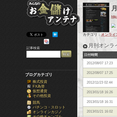
み
ん
http
な
の
カテゴリ：
オンライ
お
月刊オンラ
記事検索
金
日付時間
儲
2012/08/07 17:23
け
2012/08/07 17:25
ブログカテゴリ
株式投資
ア
2012/11/23 02:44
FX為替
仮想通貨
ン
2013/01/18 16:26
その他投資
テ
2013/01/18 16:31
競馬
パチンコ・スロット
オンラインカジノ
2013/01/21 16:02
ナ
その他ギャンブル