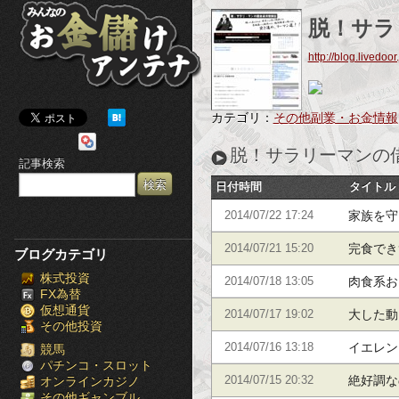
み
脱！サラ
ん
http://blog.livedoo
な
の
カテゴリ：
その他副業・お金情報
お
脱！サラリーマンの
記事検索
金
日付時間
タイトル
儲
家族を守
2014/07/22 17:24
け
完食でき
2014/07/21 15:20
ブログカテゴリ
株式投資
ア
肉食系お
2014/07/18 13:05
FX為替
仮想通貨
ン
大した動
2014/07/17 19:02
その他投資
イエレン
テ
2014/07/16 13:18
競馬
パチンコ・スロット
絶好調な
オンラインカジノ
2014/07/15 20:32
ナ
その他ギャンブル