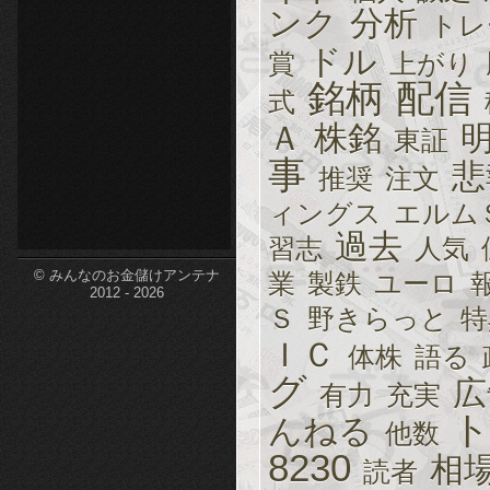
ンク
分析
トレ
etc-
ドル
賞
上がり
銘柄
配信
式
Ａ
株銘
東証
事
悲
推奨
注文
ィングス
エルム
過去
習志
人気
© みんなのお金儲けアンテナ
業
製鉄
ユーロ
2012 - 2026
Ｓ
野きらっと
特
ＩＣ
体株
語る
グ
広
有力
充実
んねる
他数
8230
相
読者