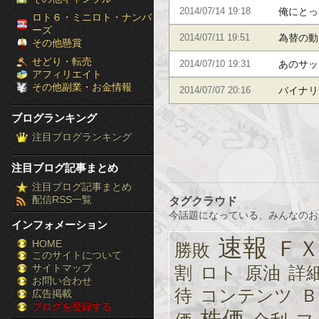
俺にとっ
2014/07/14 19:18
［ブ
ロト６・ミニロト・ナンバ
ーズ
為替の動
2014/07/11 19:51
ロ
その他懸賞
せどり・転売
あのサッ
2014/07/10 19:31
グ
アフィリエイト
その他副業・お金情報
バイナリ
2014/07/07 20:16
ラ
ブログランキング
ン
注目ブログランキング
キ
注目ブログ記事まとめ
ン
注目ブログ記事まとめ
配信RSS一覧
タグクラウド
グ］-
今話題になっている、みんなのお
インフォメーション
株
速報
Ｆ
HOME
勝敗
このサイトについて
FX
サイトマップ
割
ロト
原油
詳
競
お問い合わせ
待
コンテンツ
Ｂ
広告掲載
ブログを登録する
馬