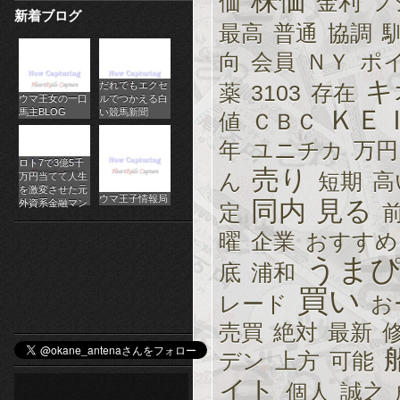
株価
価
金利
フ
新着ブログ
パ
最高
普通
協調
チ
向
会員
ＮＹ
ポ
キ
だれでもエクセ
ス
薬
3103
存在
ウマ王女の一口
ルでつかえる白
ＫＥ
馬主BLOG
い競馬新聞
値
ＣＢＣ
ロ
年
ユニチカ
万円
オ
ロト7で3億5千
売り
ん
短期
高
万円当てて人生
ン
を激変させた元
ウマ王子情報局
同内
見る
外資系金融マン
定
ラ
曜
企業
おすすめ
イ
うま
底
浦和
ン
買い
レード
お
カ
売買
絶対
最新
デン
上方
可能
ジ
イト
個人
誠之
ノ