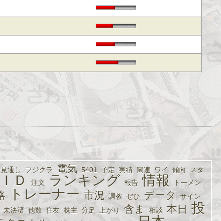
電気
見通し
フジクラ
5401
予定
実績
関連
ワイ
傾向
スタ
ＩＤ
ランキング
情報
注文
報告
トーメン
トレーナー
略
市況
データ
調教
ぜひ
サイン
投
含ま
本日
未決済
他数
住友
株主
分足
上がり
相談