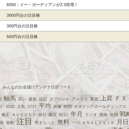
6050：イー・ガーディアンが2.3倍増！
3000円台の注目株
300円台の注目株
500円台の注目株
、みんなのお金儲けアンテナ注目ワード
軸馬
上昇
ＦＸ
社
高い
最新
設定
スプリント
アメリカ
重賞
平均
Ｉ
3103
人気
2737
画像
時間
キオクシアホールディングス
年月
戦
修正
ＡＵＧＵＳＴ
前日
解説
8212
ラジオ
開催
短期
注目
無料
月日
底
発動
野きらっと
一つ
ＡＮＡＬＹＳＩＳ