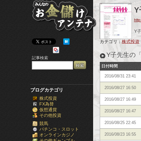
み
ん
http
な
Y
の
カテゴリ：
株式投資
お
Y子先生の
記事検索
金
日付時間
儲
2016/08/31 23:41
け
2016/08/27 16:50
ブログカテゴリ
株式投資
ア
2016/08/27 16:49
FX為替
仮想通貨
ン
2016/08/27 16:47
その他投資
テ
2016/08/25 22:45
競馬
パチンコ・スロット
オンラインカジノ
2016/08/23 16:55
ナ
その他ギャンブル