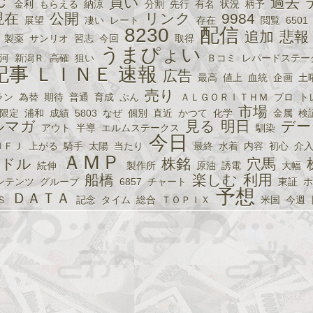
Ｃ
買い
過去
金利
もらえる
納涼
分割
先行
有名
状況
柄予
現在
公開
リンク
9984
展望
凄い
レート
存在
閲覧
6501
8230
配信
追加
悲報
製薬
サンリオ
習志
今回
取得
うまぴょい
河
新潟Ｒ
高確
狙い
Ｂコミ
レパードステー
記事
ＬＩＮＥ
速報
広告
最高
値上
血統
企画
土
売り
ラン
為替
期待
普通
育成
ぷん
ＡＬＧＯＲＩＴＨＭ
ブロ
ト
市場
限定
浦和
成績
5803
なぜ
個別
直近
かつて
化学
金属
検
ルマガ
見る
明日
デー
アウト
半導
エルムステークス
馴染
今日
ＵＦＪ
上がる
騎手
太陽
当たり
最終
水着
内容
初心
介
ＡＭＰ
ドル
株銘
穴馬
続伸
製作所
原油
誘電
大幅
船橋
楽しむ
利用
ンテンツ
グループ
6857
チャート
東証
ホ
予想
ＤＡＴＡ
Ｓ
記念
タイム
総合
ＴＯＰＩＸ
米国
今週