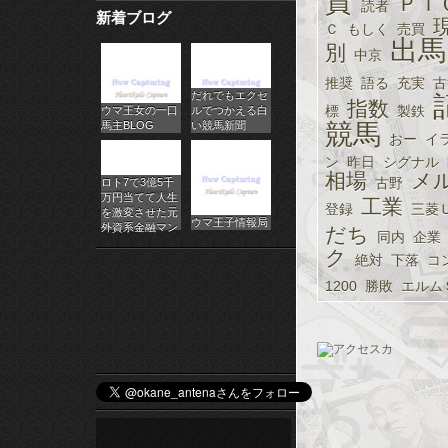
資
ＰＩ
読者
新着ブログ
パ
Ｃ
もしく
売買
出馬
別
中京
チ
推奨
語る
充実
古
だれでもエクセ
ス
指数
標
製鉄
ウマ王女の一口
ルでつかえる白
馬主BLOG
い競馬新聞
競馬
ロ
おー
イ
ン
昨日
シグナル
オ
相場
メ
古野
ロト7で3億5千
万円当てて人生
工業
登録
三菱
ン
を激変させた元
ウマ王子情報局
外資系金融マン
だち
同内
企業
ラ
ク
絶対
下落
コ
1200
勝敗
エルム
イ
ン
カ
ジ
ノ