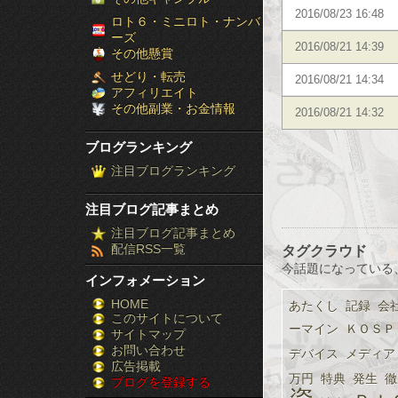
2016/08/23 16:48
［ブ
ロト６・ミニロト・ナンバ
ーズ
2016/08/21 14:39
ロ
その他懸賞
せどり・転売
2016/08/21 14:34
グ
アフィリエイト
その他副業・お金情報
2016/08/21 14:32
ラ
ブログランキング
ン
注目ブログランキング
キ
注目ブログ記事まとめ
ン
注目ブログ記事まとめ
配信RSS一覧
タグクラウド
グ］-
今話題になっている
インフォメーション
株
HOME
あたくし
記録
会
このサイトについて
FX
ーマイン
ＫＯＳＰ
サイトマップ
競
お問い合わせ
デバイス
メディア
広告掲載
万円
特典
発生
徹
ブログを登録する
馬