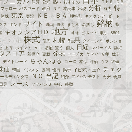
日本
テクニカル
決算
公式
熱い
おすすめ
ＴＨＥ
ＣＢ
分析
特
フォロー
パスワード
政府
ＮＹ
本記事
出現
有力
東京
ＫＥＩＢＡ
体株
実況
岬特別
キオクシア
ダート
銘柄
サイト
クス
ポンド
新潟
厩舎
まとめ
名無し
指
地方
キオクシアＨＤ
曜
可能
ピポット
取引
5801
株式
札幌
結果
レード
ロト
億円
クイーンＳ
ポジショ
日経
証
上方
ポイント
ＡＩ
増配
覧く
個人
レパードＳ
詳細
タスコア
発表
船橋Ｒ
更新
ユニチカ
ヤマハ
今年
仕手
ちゃんねる
入
デイトレード
ユーロ
本命
評価
ウマ
終値
株価
チェッ
韓国
インスタ
協調
優待
掲示
イビデン
玉介
ＮＯ
当記
ールディングス
紹介
アドバンテスト
円安
会員
レース
日足
ソフバンＧ
中心
移動