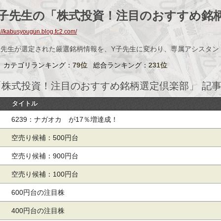
Y子先生の「株式投資！注目のおすすめ銘
://kabusyougun.blog.fc2.com/
子先生が選定された厳選銘柄情報を、Y子先生に変わり、専属アシスタン
カテゴリランキング：
79位
総合ランキング：
231位
「株式投資！注目のおすすめ銘柄選定倶楽部」 記
タイトル
6239：ナガオカ が17％増達成！
空売り候補：500円台
空売り候補：900円台
空売り候補：100円台
600円台の注目株
400円台の注目株