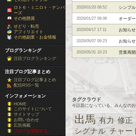
［ブ
ロト６・ミニロト・ナンバ
シンプル
2020/01/20 08:52
ーズ
ロ
その他懸賞
オーダー
2020/01/27 09:08
せどり・転売
グ
お知らせ
2020/04/17 17:11
アフィリエイト
その他副業・お金情報
ラ
お知らせ
2020/05/07 09:23
ブログランキング
ン
営業再開
2020/05/31 10:23
注目ブログランキング
キ
注目ブログ記事まとめ
ン
注目ブログ記事まとめ
配信RSS一覧
グ］-
インフォメーション
株
タグクラウド
HOME
今話題になっている、みんなのお
このサイトについて
FX
サイトマップ
出馬
有力
修正
競
お問い合わせ
広告掲載
シグナル
チャー
ブログを登録する
馬