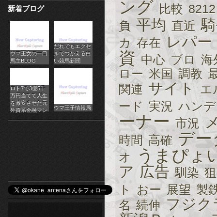
ング
比較
8212
新着ブログ
パ
平均
騎
負
直近
チ
レパー
カ
存在
だれでもエクセ
ス
資
ウマ王女の一口
ルでつかえる白
中心
ブロ
海
馬主BLOG
い競馬新聞
ロ
ロー
米国
調教
オ
サイト
関連
エ
ロト7で3億5千
万円当てて人生
ン
ード
実況
ハンデ
を激変させた元
ウマ王子情報局
外資系金融マン
ーナー
市況
ラ
デー
時間
高確
イ
うまぴょ
オ
ン
ア
広告
馴染
狙
カ
ト
おー
展望
製
ジ
フジク
名
続伸
ノ