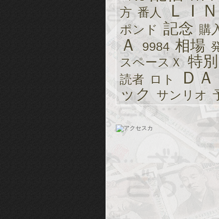
ＬＩＮ
方
番人
記念
ポンド
購
Ａ
相場
9984
特別
スペースＸ
ＤＡ
読者
ロト
ック
サンリオ