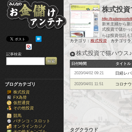
み
株式投資
ん
http://tradereportof
新米主婦から新
な
式投資で儲かった
らは投資信託も運
の
カテゴリ：
株式投資
カテゴリラ
お
株式投資で猫ハウス♪
記事検索
金
日付時間
タイトル
儲
日経レバ
2020/04/02 09:21
け
ブログカテゴリ
コロナウ
2020/04/01 11:51
株式投資
ア
FX為替
仮想通貨
ン
その他投資
テ
競馬
パチンコ・スロット
オンラインカジノ
ナ
タグクラウド
その他ギャンブル