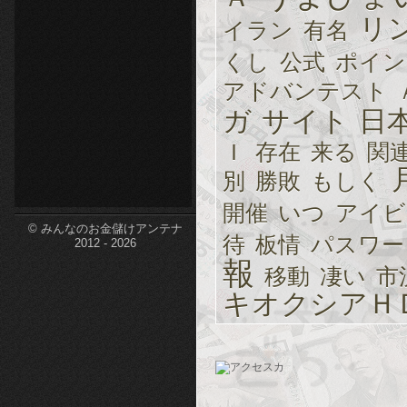
リ
etc-
イラン
有名
くし
公式
ポイン
アドバンテスト
ガ
サイト
日
Ｉ
存在
来る
関
別
勝敗
もしく
開催
いつ
アイビ
© みんなのお金儲けアンテナ
待
板情
パスワー
2012 - 2026
報
移動
凄い
市
キオクシアＨ