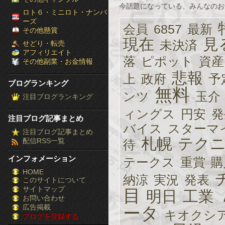
今話題になっている、みんなのお
［ブ
ロト６・ミニロト・ナンバ
ーズ
会員
6857
最新
ロ
その他懸賞
現在
見
未決済
せどり・転売
グ
アフィリエイト
落
ピポット
資産
その他副業・お金情報
ラ
悲報
上
政府
予
ブログランキング
ン
無料
ンツ
玉介
注目ブログランキング
キ
ィングス
円安
発
注目ブログ記事まとめ
ン
バイス
スターマ
注目ブログ記事まとめ
札幌
テク
配信RSS一覧
待
グ］-
インフォメーション
テークス
重賞
購
株
HOME
納涼
実況
発表
このサイトについて
FX
サイトマップ
目
明日
工業
競
お問い合わせ
広告掲載
ータ
キオクシ
ブログを登録する
馬