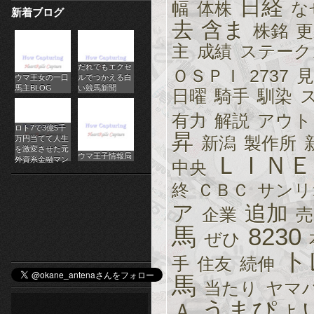
日経
幅
体株
な
新着ブログ
パ
去
含ま
株銘
更
チ
主
成績
ステーク
だれでもエクセ
ス
ＯＳＰＩ
2737
見
ウマ王女の一口
ルでつかえる白
馬主BLOG
い競馬新聞
日曜
騎手
馴染
ロ
有力
解説
アウト
オ
ロト7で3億5千
昇
新潟
製作所
万円当てて人生
ン
を激変させた元
ウマ王子情報局
ＬＩＮＥ
外資系金融マン
中央
ラ
終
ＣＢＣ
サンリ
イ
ア
追加
企業
売
ン
馬
8230
ぜひ
ト
カ
手
住友
続伸
馬
ジ
当たり
ヤマ
うまぴょ
Ａ
ノ