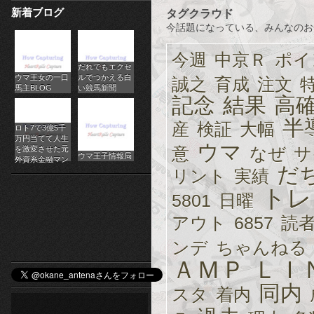
新着ブログ
タグクラウド
パ
今話題になっている、みんなのお
チ
今週
中京Ｒ
ポイ
だれでもエクセ
ス
ウマ王女の一口
ルでつかえる白
誠之
育成
注文
馬主BLOG
い競馬新聞
ロ
記念
結果
高
オ
半
産
検証
大幅
ロト7で3億5千
万円当てて人生
ウマ
ン
意
なぜ
サ
を激変させた元
ウマ王子情報局
外資系金融マン
だ
リント
実績
ラ
トレ
5801
日曜
イ
アウト
6857
読
ン
ンデ
ちゃんねる
カ
ＡＭＰ
ＬＩ
ジ
同内
スタ
着内
ノ