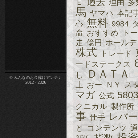
過去
Ｅ
理由
多
etc-
馬
ヤマハ
本記
無料
心
9984
命
おすすめ
トー
走
億円
ホールデ
株式
トレード
ードステークス
ＤＡＴＡ
し
© みんなのお金儲けアンテナ
2012 - 2026
上
おー
ＮＹ
ス
マガ
580
公式
クニカル
製作所
事
レパー
仕手
と
コンテンツ
通
投