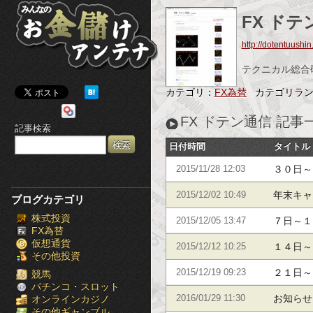
み
FX ドテ
ん
http://dotentuushin
な
テクニカル総合
の
カテゴリ：
FX為替
カテゴリラ
お
FX ドテン通信 記事
記事検索
金
日付時間
タイトル
儲
３０日～
2015/11/28 12:03
け
年末キャ
2015/12/02 10:49
ブログカテゴリ
株式投資
ア
７日～１
2015/12/05 13:47
FX為替
仮想通貨
ン
１４日～
2015/12/12 10:25
その他投資
２１日～
テ
2015/12/19 09:23
競馬
パチンコ・スロット
お知らせ
オンラインカジノ
2016/01/29 11:30
ナ
その他ギャンブル