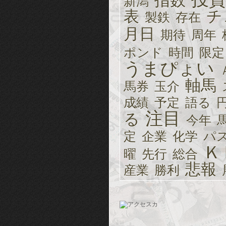
指数
新潟
表
チ
製鉄
存在
月日
期待
周年
ポンド
時間
限定
うまぴょい
軸馬
馬券
玉介
成績
予定
語る
注目
る
今年
定
企業
化学
パ
Ｋ
曜
先行
総合
悲報
産業
勝利