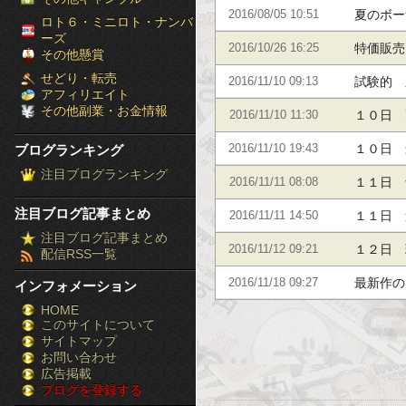
夏のボー
2016/08/05 10:51
［ブ
ロト６・ミニロト・ナンバ
ーズ
特価販売
2016/10/26 16:25
ロ
その他懸賞
せどり・転売
試験的 
2016/11/10 09:13
グ
アフィリエイト
その他副業・お金情報
１０日 
2016/11/10 11:30
ラ
１０日 
ブログランキング
2016/11/10 19:43
ン
注目ブログランキング
１１日 
2016/11/11 08:08
キ
注目ブログ記事まとめ
１１日 
2016/11/11 14:50
ン
注目ブログ記事まとめ
１２日 
2016/11/12 09:21
配信RSS一覧
グ］-
最新作の
2016/11/18 09:27
インフォメーション
株
HOME
このサイトについて
FX
サイトマップ
競
お問い合わせ
広告掲載
ブログを登録する
馬