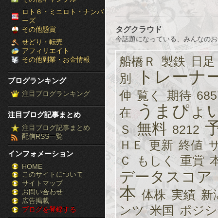
［ブ
ロト６・ミニロト・ナンバ
ーズ
ロ
タグクラウド
その他懸賞
今話題になっている、みんなのお
せどり・転売
グ
アフィリエイト
船橋Ｒ
製鉄
日足
その他副業・お金情報
ラ
トレーナ
別
ブログランキング
ン
伸
覧く
期待
685
注目ブログランキング
キ
うまぴょ
在
注目ブログ記事まとめ
ン
無料
Ｓ
8212
注目ブログ記事まとめ
配信RSS一覧
グ］-
ＨＥ
更新
終値
インフォメーション
株
Ｃ
もしく
重賞
HOME
データスコア
このサイトについて
FX
サイトマップ
本
競
お問い合わせ
体株
実績
新
広告掲載
ンツ
米国
ポジシ
ブログを登録する
馬