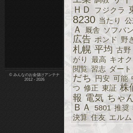
ＨＤ
etc-
フジクラ
8230
当たり
公
Ａ
厩舎
ソフバ
広告
ポンド
野
札幌
平均
古野
がり
最高
キオク
閲覧
習志
ダート
© みんなのお金儲けアンテナ
だち
円安
可能
2012 - 2026
株
つ
修正
東証
報
電気
ちゃ
ＢＡ
5801
推奨
決算
住友
エルム