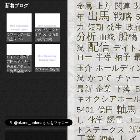
金属
上方
関連
新着ブログ
パ
出馬
戦略
年
チ
力
短期
発生
政
だれでもエクセ
ス
分析
船橋
ウマ王女の一口
ルでつかえる白
血統
馬主BLOG
い競馬新聞
ロ
配信
況
デイト
オ
ロー
半導
柄予
ロト7で3億5千
万円当てて人生
ン
玉介
ホールディ
を激変させた元
ウマ王子情報局
外資系金融マン
況
かつて
チャー
ラ
最新
企業
下落
イ
キオクシアホー
ン
軸馬
5401
億円
カ
し
化学
誘電
ユ
ジ
ドステークス
新
工業
サイ
ノ
調教