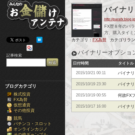
み
バイナリ
ん
http://parafx.blog.jp
な
FX歴８年のパ
方、購入タイミ
の
カテゴリ：
FX為替
カテゴリラ
お
バイナリーオプショ
記事検索
金
日付時間
タイトル
儲
バイナリ
2015/10/21 00:11
け
バイナリ
2015/10/19 23:30
ブログカテゴリ
株式投資
ア
何故FX
2015/10/19 00:55
FX為替
仮想通貨
ン
バイナリ
2015/10/17 16:00
その他投資
テ
競馬
パチンコ・スロット
オンラインカジノ
ナ
その他ギャンブル