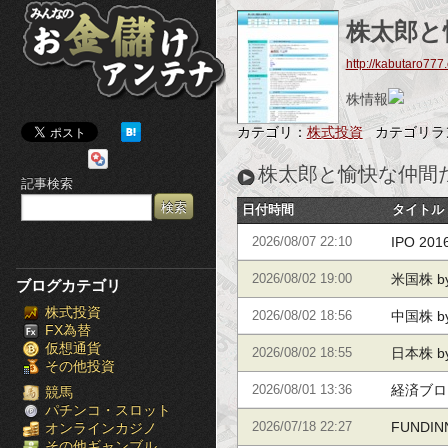
み
株太郎と
ん
http://kabutaro777
な
株情報
の
カテゴリ：
株式投資
カテゴリラ
お
株太郎と愉快な仲間
記事検索
金
日付時間
タイトル
儲
IPO 2
2026/08/07 22:10
け
米国株 
2026/08/02 19:00
ブログカテゴリ
株式投資
ア
点から見
中国株 
2026/08/02 18:56
FX為替
仮想通貨
点から見
ン
日本株 
2026/08/02 18:55
その他投資
点から見
経済ブログ
テ
2026/08/01 13:36
競馬
パチンコ・スロット
した株太
FUNDI
オンラインカジノ
2026/07/18 22:27
ナ
その他ギャンブル