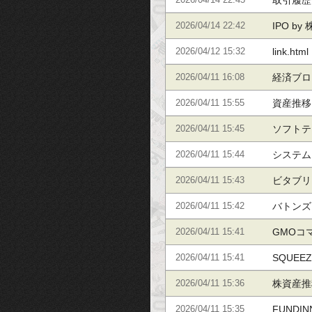
取引履歴
2026/04/14 22:45
取引履歴
IPO b
2026/04/14 22:42
実績
link.html
2026/04/12 15:32
経済ブロ
2026/04/11 16:08
の視点か
資産推移
2026/04/11 15:55
資産推移
ソフトテ
2026/04/11 15:45
システム
2026/04/11 15:44
ビタブリ
2026/04/11 15:43
バトンズ
2026/04/11 15:42
GMOコ
2026/04/11 15:41
SQUEE
2026/04/11 15:41
株資産推
2026/04/11 15:36
の株資産
FUNDI
2026/04/11 15:35