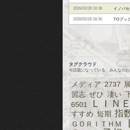
イノバセ
2026/02/28 18:38
TOブック
2026/02/28 18:30
タグクラウド
今話題になっている、みんなのお
メディア
2737
習志
ぜひ
凄い
ＬＩＮ
6501
指
すすめ
短期
ＧＯＲＩＴＨＭ