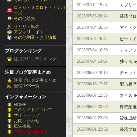
郎のFU
エブリー
2026/07/12 19:04
［ブ
ロト６・ミニロト・ナンバ
ーズ
経済ブログ
2026/07/05 20:24
ロ
その他懸賞
せどり・転売
した株太
アイ・グ
2026/07/04 16:58
グ
アフィリエイト
その他副業・お金情報
ビーエイ
2026/07/04 16:42
ラ
ティアフ
ブログランキング
2026/07/04 16:39
ン
注目ブログランキング
独り言 
2026/07/04 14:07
キ
注目ブログ記事まとめ
産推移・
チャット
2026/06/30 19:18
ン
注目ブログ記事まとめ
配当履歴
2026/06/13 17:37
配信RSS一覧
グ］-
配当履歴
ネイス I
2026/06/07 12:53
インフォメーション
株
HOME
株資産推
2026/06/02 23:09
このサイトについて
FX
サイトマップ
の株資産
貸株成績
2026/06/02 23:08
競
お問い合わせ
広告掲載
貸株成績
経済ブログ
2026/06/01 22:52
ブログを登録する
馬