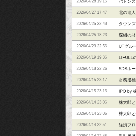
バトンズ
2026/04/28 19:15
北の達人
2026/04/27 17:47
柄の財務
タウンズ
2026/04/25 22:48
とめてい
森組の財
2026/04/25 18:23
ています
UTグル
2026/04/23 22:56
まとめて
LIFU
2026/04/19 19:36
めていま
SDSホ
2026/04/18 22:26
財務指標
財務指標
2026/04/15 23:17
す
IPO b
2026/04/15 23:16
実績
株太郎と
2026/04/14 23:06
IPO実
株太郎と
2026/04/14 23:06
IPO実
経済ブロ
2026/04/14 22:51
の視点か