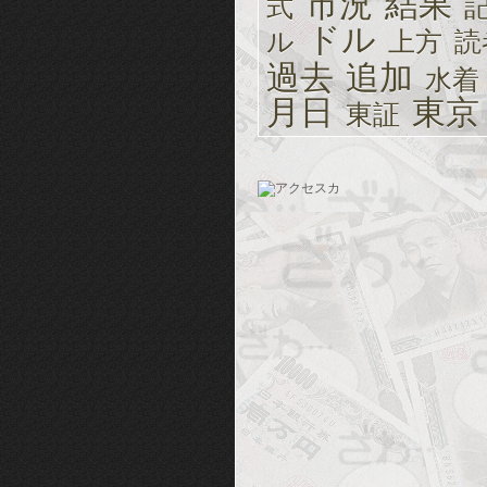
市況
結果
式
ドル
ル
上方
読
過去
追加
水着
月日
東京
東証