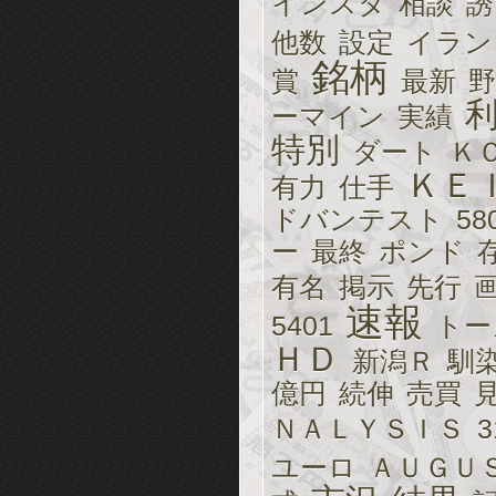
インスタ
相談
誘
他数
設定
イラン
銘柄
賞
最新
ーマイン
実績
特別
ダート
Ｋ
ＫＥ
有力
仕手
ドバンテスト
58
ー
最終
ポンド
有名
掲示
先行
速報
5401
トー
ＨＤ
新潟Ｒ
馴
億円
続伸
売買
ＮＡＬＹＳＩＳ
3
ユーロ
ＡＵＧＵ