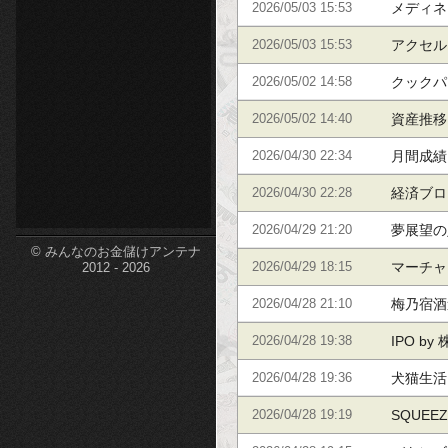
｜ 各銘
メディネ
2026/05/03 15:53
etc-
をまとめ
アクセル
2026/05/03 15:53
標をまと
クックパ
2026/05/02 14:58
をまとめ
資産推移
2026/05/02 14:40
資産推移
月間成績
2026/04/30 22:34
月間成績
経済ブログ
2026/04/30 22:28
した株太
夢展望の
2026/04/29 21:20
© みんなのお金儲けアンテナ
めていま
マーチャ
2026/04/29 18:15
2012 - 2026
の財務指
梅乃宿酒
2026/04/28 21:10
IPO b
2026/04/28 19:38
実績
犬猫生活
2026/04/28 19:36
SQUEE
2026/04/28 19:19