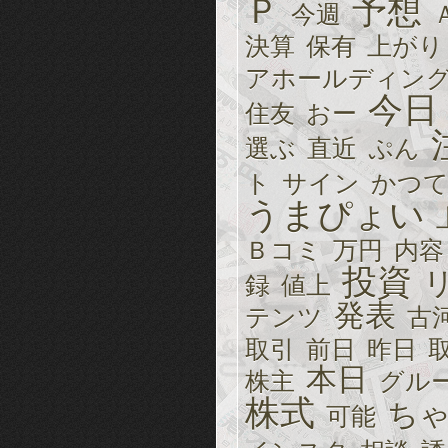
Ｐ
予想
今週
決算
保有
上がり
アホールディン
今日
住友
おー
選ぶ
直近
ぷん
ト
サイン
かつ
うまぴょい
Ｂコミ
万円
内容
投資
録
値上
発表
テンツ
古
取引
前日
昨日
本日
株主
グル
株式
ち
可能