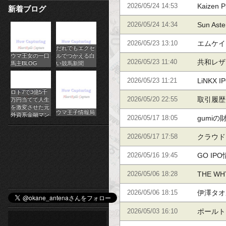
した株太
Kaize
2026/05/24 14:53
新着ブログ
パ
標をまと
Sun A
2026/05/24 14:34
チ
をまとめ
エムケイ
2026/05/23 13:10
だれでもエクセ
ス
ウマ王女の一口
ルでつかえる白
指標をま
共和レザ
2026/05/23 11:40
馬主BLOG
い競馬新聞
ロ
まとめて
LiNKX
2026/05/23 11:21
オ
ロト7で3億5千
取引履歴
2026/05/20 22:55
万円当てて人生
ン
を激変させた元
ウマ王子情報局
外資系金融マン
取引履歴
gumi
2026/05/17 18:05
ラ
ています
クラウド
2026/05/17 17:58
イ
指標をま
GO IP
2026/05/16 19:45
ン
THE W
2026/05/06 18:28
カ
各銘柄の
伊澤タオ
2026/05/06 18:15
ジ
まとめて
ポールト
2026/05/03 16:10
ノ