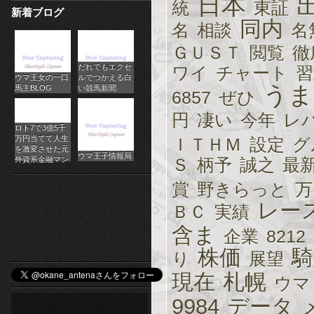
日本
統
東証
新着ブログ
パ
同内
名
相談
名
チ
ＧＵＳＴ
閲覧
徹
だれでもエクセ
ス
ワイ
チャート
習
ウマ王女の一口
ルでつかえる白
うま
馬主BLOG
い競馬新聞
6857
ぜひ
ロ
円
凄い
今年
レ
オ
ロト7で3億5千
万円当てて人生
ＩＴＨＭ
設定
グ
ン
を激変させた元
ウマ王子情報局
外資系金融マン
Ｓ
柄予
誠之
最
ラ
賞
野きらっと
万
イ
レー
ＢＣ
実績
ン
含ま
企業
8212
株価
騎
カ
り
展望
現在
札幌
ウマ
ジ
9984
データ
ノ