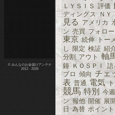
ＬＹＳＩＳ
評価
etc-
ディングス
ＮＹ
見る
アメリカ
ン
売買
フォロー
東京
続伸
トー
し
限定
検証
紹
軸
分割
アウト
鐘
ＫＯＳＰＩ
語
© みんなのお金儲けアンテナ
2012 - 2026
チェ
ブロ
傾向
表
電気
普通
ト
競馬
特別
今
ン
報他
開催
展
日
為替
ポイント