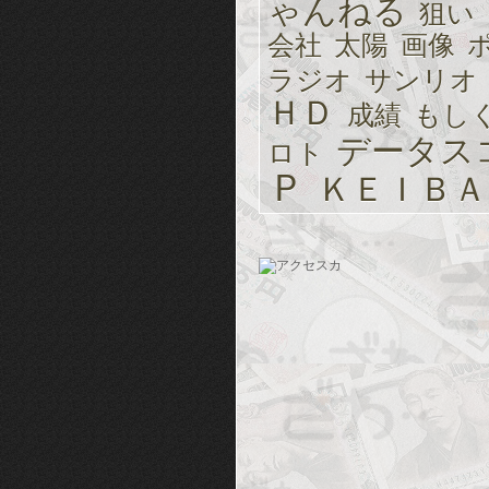
ゃんねる
狙い
会社
太陽
画像
ラジオ
サンリオ
ＨＤ
成績
もし
データス
ロト
Ｐ
ＫＥＩＢＡ