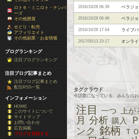
［ブ
ベラジョ
2016/10/28 06:39
ロト６・ミニロト・ナンバ
ーズ
ロ
ベラジョ
その他懸賞
2016/10/28 06:48
せどり・転売
グ
ライブバ
2016/10/28 17:54
アフィリエイト
その他副業・お金情報
ラ
オンライ
2017/05/13 23:17
ブログランキング
ン
注目ブログランキング
キ
注目ブログ記事まとめ
ン
注目ブログ記事まとめ
配信RSS一覧
グ］-
タグクラウド
今話題になっている、みんなのお
インフォメーション
株
HOME
注目
一つ
上が
このサイトについて
FX
サイトマップ
月
分析
購入
競
お問い合わせ
銘柄
広告掲載
ンク
Ｔ
ブログを登録する
馬