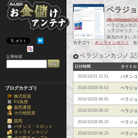
み
ベラジョ
ん
http://kfpmdxdv7q2
ベラジョンカジ
な
ックジャック、
発力の大きいス
の
カテゴリ：
オンラインカジノ
カ
お
ベラジョンカジノ 記
記事検索
金
日付時間
タイトル
儲
パチンコ
2016/10/21 21:51
け
ブログカテゴリ
ベラジョ
2016/10/28 05:53
株式投資
ア
頼性は抜
ベラジョ
2016/10/28 06:05
FX為替
仮想通貨
ン
ベラジョ
2016/10/28 06:10
その他投資
テ
競馬
ベラジョ
2016/10/28 06:20
パチンコ・スロット
オンラインカジノ
ナ
ベラジョ
2016/10/28 06:23
その他ギャンブル