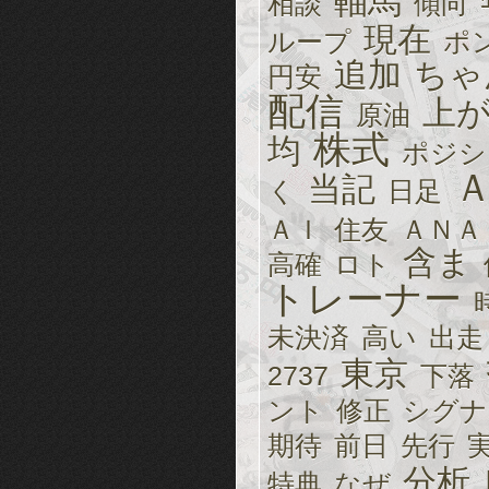
軸馬
相談
傾向
現在
ループ
ポ
追加
ちゃ
円安
配信
上
原油
株式
均
ポジシ
当記
く
日足
ＡＩ
住友
ＡＮＡ
含ま
高確
ロト
トレーナー
未決済
高い
出走
東京
2737
下落
ント
修正
シグナ
期待
前日
先行
分析
特典
なぜ