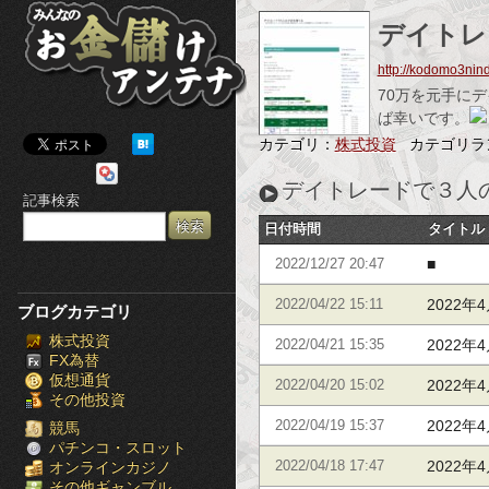
み
デイトレ
ん
http://kodomo3nin
な
70万を元手に
ば幸いです。
の
カテゴリ：
株式投資
カテゴリラ
お
デイトレードで３人
記事検索
金
日付時間
タイトル
儲
■
2022/12/27 20:47
け
2022年4
2022/04/22 15:11
ブログカテゴリ
株式投資
ア
2022年4
2022/04/21 15:35
FX為替
仮想通貨
ン
2022年4
2022/04/20 15:02
その他投資
2022年4
テ
2022/04/19 15:37
競馬
パチンコ・スロット
2022年4
オンラインカジノ
2022/04/18 17:47
ナ
その他ギャンブル