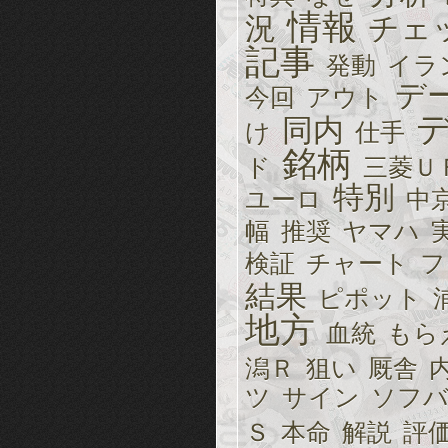
情報
況
チェ
記事
発動
イラ
デ
今回
アウト
同内
け
仕手
銘柄
ド
三菱Ｕ
特別
ユーロ
中
幅
推奨
ヤマハ
検証
チャート
フ
結果
ピポット
地方
血統
もら
潟Ｒ
狙い
厩舎
ツ
サイン
ソフバ
Ｓ
本命
解説
評