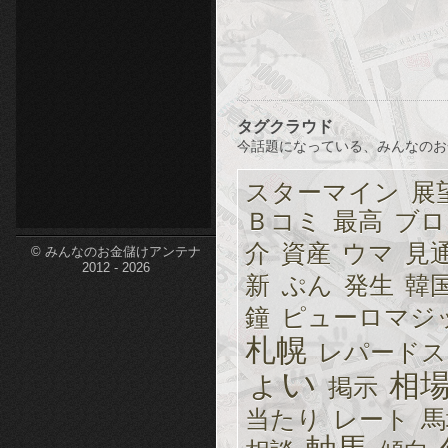
etc-
タグクラウド
今話題になっている、みんなのお
スターマイン
展
Ｂコミ
最高
ブロ
介
資産
ウマ
見
© みんなのお金儲けアンテナ
2012 - 2026
新
ぷん
発生
韓
鐘
ピューロマジ
札幌
レパードス
ょい
相
掲示
当たり
レート
馬