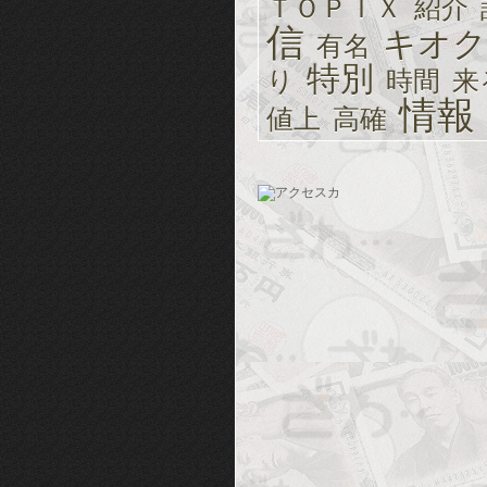
ＴＯＰＩＸ
紹介
信
キオク
有名
特別
り
時間
来
情報
値上
高確