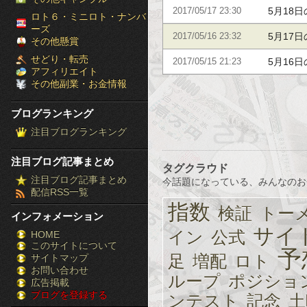
5月18
2017/05/17 23:30
［ブ
ロト６・ミニロト・ナンバ
ーズ
5月17
2017/05/16 23:32
ロ
その他懸賞
せどり・転売
5月16
2017/05/15 21:23
グ
アフィリエイト
その他副業・お金情報
ラ
ブログランキング
ン
注目ブログランキング
キ
注目ブログ記事まとめ
タグクラウド
ン
注目ブログ記事まとめ
今話題になっている、みんなのお
配信RSS一覧
グ］-
指数
検証
トー
インフォメーション
株
サイ
イン
公式
HOME
このサイトについて
FX
予
足
増配
ロト
サイトマップ
競
お問い合わせ
ループ
ポジショ
広告掲載
ブログを登録する
馬
ンテスト
記念
土