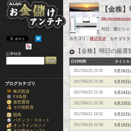
み
【金株】
ん
http://goldstock.blo
な
明日、騰がりそ
の
カテゴリ：
株式投資
カテゴリラ
お
【金株】明日の厳選
記事検索
金
日付時間
タイトル
儲
5月26
2017/05/25 23:30
け
5月25
2017/05/24 23:30
ブログカテゴリ
株式投資
ア
5月24
2017/05/23 23:30
FX為替
仮想通貨
ン
5月23
2017/05/22 23:30
その他投資
5月22
テ
2017/05/21 19:52
競馬
パチンコ・スロット
5月19
オンラインカジノ
2017/05/18 23:30
ナ
その他ギャンブル