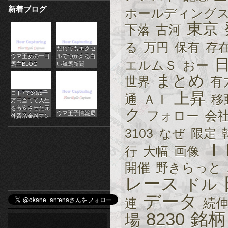
新着ブログ
ホールディング
パ
東京
下落
古河
チ
る
万円
保有
存
だれでもエクセ
ス
ウマ王女の一口
ルでつかえる白
エルムＳ
おー
馬主BLOG
い競馬新聞
ロ
まとめ
世界
有
オ
ロト7で3億5千
上昇
通
ＡＩ
移
万円当てて人生
ン
を激変させた元
ク
フォロー
会
ウマ王子情報局
外資系金融マン
ラ
3103
なぜ
限定
Ｉ
イ
行
大幅
画像
開催
野きらっと
ン
レース
ドル
カ
データ
連
続
ジ
8230
銘柄
場
ノ