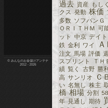
過去
資産
もし
etc-
株価
クス
発動
多数
ソフバンＧ
ＯＲＩＴＨＭ
可
ット
中京
デイト
Ａ
鉄
金利
ワイ
注文
馬場
評価
スプリント
ＴＨ
© みんなのお金儲けアンテナ
2012 - 2026
績
覧く
古野
勝
Ｃ
高
サンリオ
い
名無し
株主
橋
相場
分割
5
年
見通し
期待