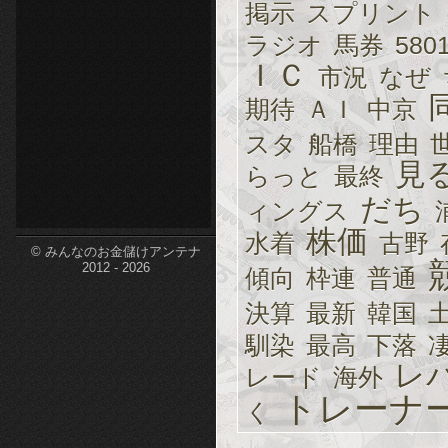
掲示
スプリント
etc-
ラジオ
馬券
580
ＩＣ
市況
なぜ
期待
ＡＩ
中京
スタ
船橋
理由
見
らっと
最終
だち
ィングス
株価
水着
古野
© みんなのお金儲けアンテナ
2012 - 2026
傾向
枠連
普通
決算
最新
韓国
馴染
最高
下落
レ
レード
海外
トレーナ
く